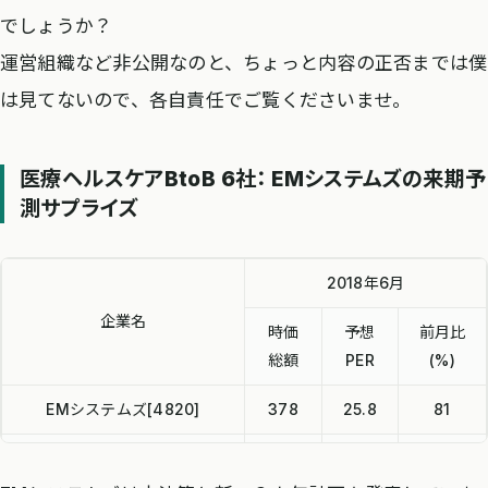
でしょうか？
運営組織など非公開なのと、ちょっと内容の正否までは僕
は見てないので、各自責任でご覧くださいませ。
医療ヘルスケアBtoB 6社： EMシステムズの来期予
測サプライズ
2018年6月
企業名
時価
予想
前月比
総額
PER
(%)
EMシステムズ[4820]
378
25.8
81
メディカル・データ・ビジョ
582
118.5
91
ン[3902]