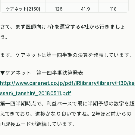
ケアネット[2150]
126
41.9
118
メドピア[6095]
195
162.7
157
さて、まず医師向けP/Fを運営する4社から行きましょ
MRT[6034]
98
492.6
101
う。
まず、ケアネットは第一四半期の決算を発表しています。
▼ケアネット 第一四半期決算発表
http://www.carenet.co.jp/pdf/IRlibrary/library/H30/ke
ssan\_tanshin\_20180511.pdf
第一四半期時点で、利益ベースで既に半期予想の数字を超
えてきており、進捗かなり良いですね。2年ほど前からの
再成長ムードが継続しています。