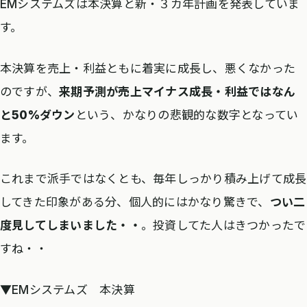
EMシステムズは本決算と新・３カ年計画を発表していま
す。
バリューHR[6078]
113
76.5
101
アトラ[6029]
69
23
78
本決算を売上・利益ともに着実に成長し、悪くなかった
のですが、
来期予測が売上マイナス成長・利益ではなん
Ubicom HD[3937]
115
41.1
113
と50%ダウン
という、かなりの悲観的な数字となってい
データホライゾン[3628]
82
45
95
ます。
これまで派手ではなくとも、毎年しっかり積み上げて成長
してきた印象がある分、個人的にはかなり驚きで、
つい二
度見してしまいました・・
。投資してた人はきつかったで
すね・・
▼EMシステムズ 本決算