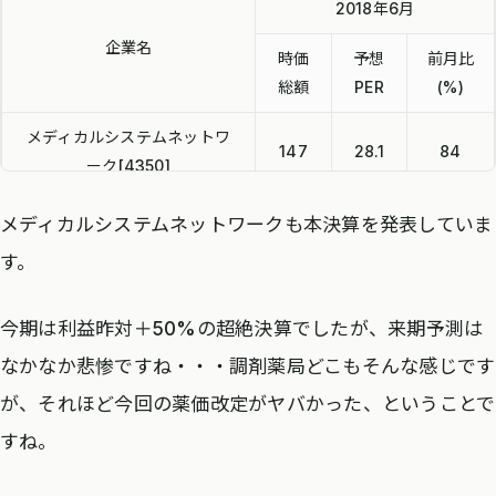
2018年6月
企業名
時価
予想
前月比
総額
PER
(%)
メディカルシステムネットワ
147
28.1
84
ーク[4350]
エムティーアイ[9438]
386
17.3
97
メディカルシステムネットワークも本決算を発表していま
す。
DeNA[2432]
3,157
27.6
100
メディカルネット[3645]
44
48.0
113
今期は利益昨対＋50%の超絶決算でしたが、来期予測は
なかなか悲惨ですね・・・調剤薬局どこもそんな感じです
が、それほど今回の薬価改定がヤバかった、ということで
すね。