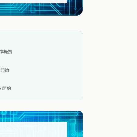
本提携
テ開始
を開始