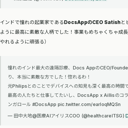
インドで憧れの起業家である
DocsAppのCEO Satish
と
ように最高に素敵な人柄でした！事業もめちゃくちゃ成長
やれるように頑張る）
憧れのインド最大の遠隔診療、Docs AppのCEO/Founde
り、本当に素敵な方でした！惚れるわ！
元Philipsとのことでデバイスへの知見も深く最高の時間
最高の人たちと仕事してたいし、DocsApp x Aillis
ンガロール #DocsApp pic.twitter.com/earIoqMQSn
— 田中大地@医療AIアイリスCOO (@healthcareITSG)