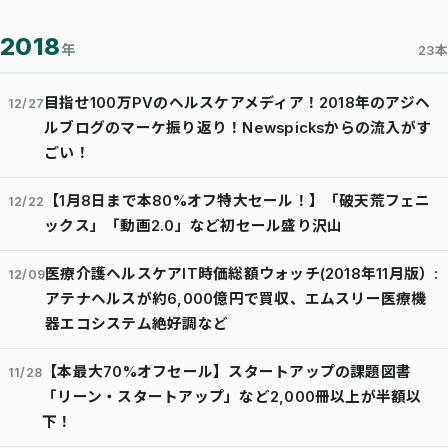
2018
年
23本
目指せ100万PVのヘルスケアメディア！2018年のアジヘ
12/27
ルブログのマーケ振り返り！Newspicksからの流入がす
ごい！
【1月8日まで本80%オフ特大セール！】「破天荒フェニ
12/22
ックス」「動画2.0」など初セール盛り沢山
医療介護ヘルスケアIT時価総額ウォッチ(2018年11月版）:
12/09
アテナヘルスが約6,000億円で買収、エムスリー医療機
器エコシステム絶好調など
【本最大70%オフセール】スタートアップの課題図書
11/28
「リーン・スタートアップ」など2,000冊以上が半額以
下！