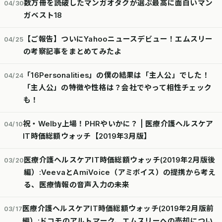
数万冊を読破したマンガオタクが選ぶ最高に面白いマン
04/30
ガベスト18
【ご報告】ついにYahooニュースデビュー！エムスリー
04/25
の考察記事をまとめてみたよ
「16Personalities」の僕の結果は「主人公」でした！
04/24
「主人公」の特徴や性格は？会社でやって相性チェック
も！
祝・Welby上場！PHRやいかに？ | 医療介護ヘルスケア
04/10
IT時価総額ウォッチ【2019年3月版】
医療介護ヘルスケアIT時価総額ウォッチ(2019年2月版後
03/20
編）:VeevaとAmiVoice（アミボイス）の提携から考え
る、医療情報の音声入力の未来
医療介護ヘルスケアIT時価総額ウォッチ(2019年2月版前
03/17
編）:ドコモのアルトマーク、エムスリーへの売却につい