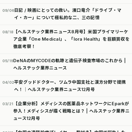
日記 / 映画にとっての救い。濱口竜介「ドライブ・マ
09/06
イ・カー」について極私的な二、三の記憶
【ヘルステック業界ニュース8月号】米国プライマリーケ
08/18
ア企業「One Medical」、「lora Health」を巨額買収を
徹底考察！
DeNAのMYCODEの軌跡と遺伝子検査市場のこれから |
05/19
ヘルステック業界ニュース
平安グッドドクター、ツムラ中国支社と漢方分野で提携
04/02
へ！｜ヘルステック業界ニュース12月号
【企業分析】メディシスの医薬品ネットワークにEparkが
03/21
参入！メディシスが描く戦略とは？ | ヘルステック業界ニ
ュース12月号