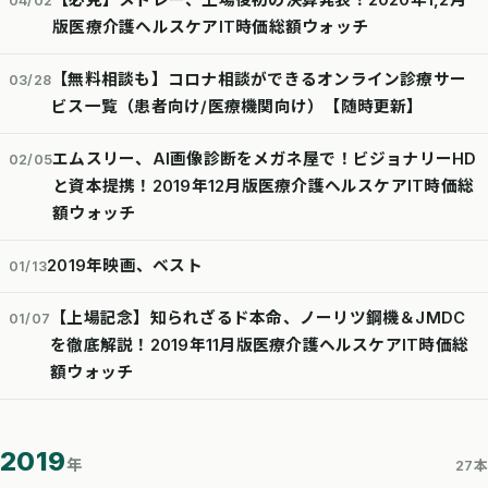
【必見】メドレー、上場後初の決算発表！2020年1,2月
04/02
版医療介護ヘルスケアIT時価総額ウォッチ
【無料相談も】コロナ相談ができるオンライン診療サー
03/28
ビス一覧（患者向け/医療機関向け）【随時更新】
エムスリー、AI画像診断をメガネ屋で！ビジョナリーHD
02/05
と資本提携！2019年12月版医療介護ヘルスケアIT時価総
額ウォッチ
2019年映画、ベスト
01/13
【上場記念】知られざるド本命、ノーリツ鋼機＆JMDC
01/07
を徹底解説！2019年11月版医療介護ヘルスケアIT時価総
額ウォッチ
2019
年
27本