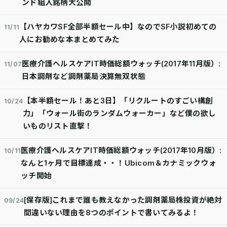
ンド組入銘柄大公開
【ハヤカワSF全部半額セール中】なのでSF小説初めての
11/11
人にお勧めな本まとめてみた
医療介護ヘルスケアIT時価総額ウォッチ(2017年11月版）:
11/07
日本調剤など調剤薬局決算無双状態
【本半額セール！あと3日】「リクルートのすごい構創
10/24
力」「ウォール街のランダムウォーカー」など僕の欲し
いものリスト直撃！
医療介護ヘルスケアIT時価総額ウォッチ(2017年10月版）:
10/11
なんと1ヶ月で目標達成・・！Ubicom＆カナミックウォ
ッチ開始
[保存版]これまで誰も教えなかった調剤薬局株投資が絶対
09/24
間違いない理由を8つのポイントで書いてみるよ！