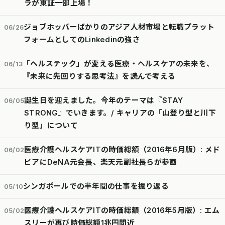
ラが東証一部上場！
ジョブホッパーばかりのアジア人材市場と転職プラット
06/26
フォームとしてのLinkedinの強さ
「ヘルステック」が変える医療・ヘルスケアの未来を、
06/13
『未来に先回りする思考法』を読んで考える
誕生日を迎えました。今年のテーマは『STAY
06/05
STRONG』でいきます。/ キャリアの「山登り型と川下
り型」について
医療介護ヘルスケアITの時価総額（2016年6月版）: メド
06/02
ピアにDeNA元会長、楽天元副社長らが参画
シンガポールでの半年間の仕事を振り返る
05/10
医療介護ヘルスケアITの時価総額（2016年5月版）: エム
05/02
スリーが再び時価総額1兆円間近