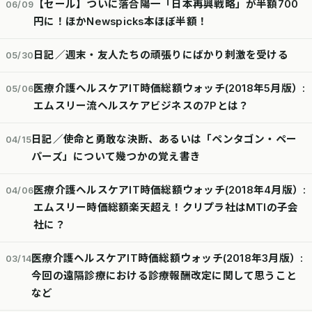
【セール】ついに落合陽一「日本再興戦略」が半額700
06/09
円に！ほかNewspicks本ほぼ半額！
日記／週末・友人たちの頑張りにばかり刺激を受ける
05/30
医療介護ヘルスケアIT時価総額ウォッチ(2018年5月版）:
05/06
エムスリー流ヘルスケアビジネスの7Pとは？
日記／使命と勇敢な決断、あるいは「ペンタゴン・ペー
04/15
パーズ」について幾つかの覚え書き
医療介護ヘルスケアIT時価総額ウォッチ(2018年4月版）:
04/06
エムスリー時価総額楽天超え！クリプラ社はMTIの子会
社に？
医療介護ヘルスケアIT時価総額ウォッチ(2018年3月版）:
03/14
今回の遠隔診療における診療報酬改定に関して思うこと
など