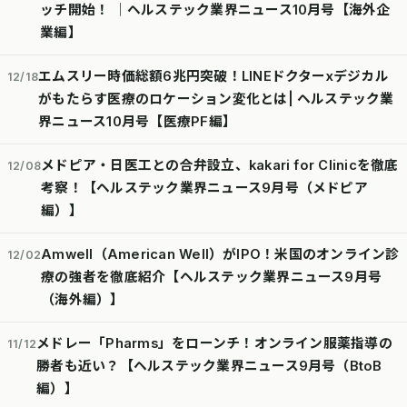
ッチ開始！ │ヘルステック業界ニュース10月号【海外企
業編】
エムスリー時価総額6兆円突破！LINEドクターxデジカル
12/18
がもたらす医療のロケーション変化とは| ヘルステック業
界ニュース10月号【医療PF編】
メドピア・日医工との合弁設立、kakari for Clinicを徹底
12/08
考察！【ヘルステック業界ニュース9月号（メドピア
編）】
Amwell（American Well）がIPO！米国のオンライン診
12/02
療の強者を徹底紹介【ヘルステック業界ニュース9月号
（海外編）】
メドレー「Pharms」をローンチ！オンライン服薬指導の
11/12
勝者も近い？【ヘルステック業界ニュース9月号（BtoB
編）】