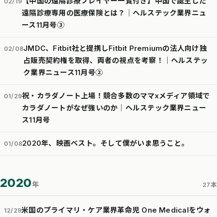
【中国の遠隔診療プレイヤー一覧付き】中国で誕生した
02/19
遠隔診療専用の医療保険とは？│ヘルステック業界ニュ
ース11月号③
JMDC、Fitbit社と提携しFitbit Premiumの法人向け独
02/08
占販売契約権を取得、両者の視点を考察！｜ヘルステッ
ク業界ニュース11月号②
祝・カラダノート上場！競合多数のママxメディア領域で
01/29
カラダノートがなぜ強いのか｜ヘルステック業界ニュー
ス11月号
2020年、映画ベスト。そして僕がいま思うこと。
01/08
2020
年
27本
米国のプライマリ・ケア業界革命児 One Medicalをウォ
12/29