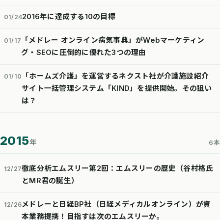
2016年に達成する10の目標
01/24
「メドレー オンライン病気事典」がWebマーケティン
01/17
グ・SEOに圧倒的に優れた3つの理由
「ホームズ介護」を運営するネクスト社が介護施設紹介
01/10
サイト一括管理システム「KIND」を提供開始。その狙い
は？
2015
年
6本
徹底分析エムスリー第2回：エムスリーの歴史（谷村格氏
12/27
とMR君の誕生）
メドレーと日経BP社（日経メディカルオンライン）が資
12/26
本業務提携！目指すは次のエムスリーか。