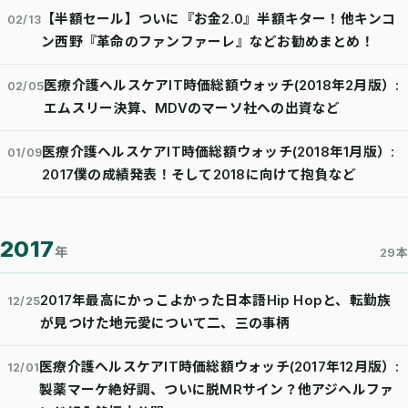
【半額セール】ついに『お金2.0』半額キター！他キンコ
02/13
ン西野『革命のファンファーレ』などお勧めまとめ！
医療介護ヘルスケアIT時価総額ウォッチ(2018年2月版）:
02/05
エムスリー決算、MDVのマーソ社への出資など
医療介護ヘルスケアIT時価総額ウォッチ(2018年1月版）:
01/09
2017僕の成績発表！そして2018に向けて抱負など
2017
年
29本
2017年最高にかっこよかった日本語Hip Hopと、転勤族
12/25
が見つけた地元愛について二、三の事柄
医療介護ヘルスケアIT時価総額ウォッチ(2017年12月版）:
12/01
製薬マーケ絶好調、ついに脱MRサイン？他アジヘルファ