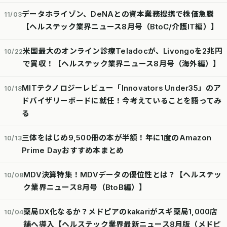
データホライゾン、DeNAとの資本業務提携で株価急騰
11/03
【ヘルステック業界ニュース8月号（BtoC/介護IT編）】
米国最大のオンライン診療Teladocが、Livongoを2兆円
10/22
で買収！【ヘルステック業界ニュース8月号（海外編）】
MITテクノロジーレビュー「Innovators Under35」のア
10/18
ドバイザリーボードに就任！今考えていることを語ってみ
る
三体をはじめ9,500冊の本が半額！年に1度のAmazon
10/13
Prime Dayおすすめ本まとめ
MDV決算特集！MDVデータの優位性とは？【ヘルステッ
10/08
ク業界ニュース8月号（BtoB編）】
薬局DX化なるか？メドピアのkakariがスギ薬局1,000店
10/04
舗へ導入【ヘルステック業界最新ニュース8月版（メドピ