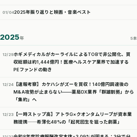
2025年振り返りと映画・音楽ベスト
01/04
2025
年
5本
ホギメディカルがカーライルによるTOBで非公開化、買
12/29
収総額は約1,444億円！医療ヘルスケア業界で加速する
PEファンドの動き
【速報考察】カケハシがズーを買収！140億円調達後の
12/24
M&A攻勢が止まらない——薬局DX業界「群雄割拠」から
「集約」へ
【一時ストップ高】アトラG×クオンタムリープが資本業
12/23
務提携──希薄化48%の「起死回生を狙った劇薬」
令和8年度診療報酬改定本体+3.09%が固まる：3分で分
12/22