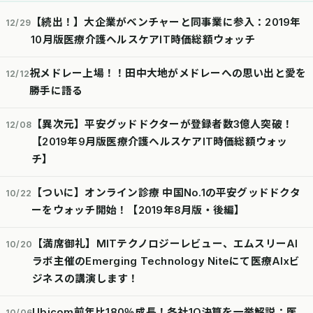
【続出！】大企業がベンチャーと同事業に参入：2019年
12/29
10月版医療介護ヘルスケアIT時価総額ウォッチ
祝メドレー上場！！田中大地がメドレーへの思い出と愛を
12/12
勝手に語る
【異次元】平安グッドドクターが登録者数3億人突破！
12/08
【2019年9月版医療介護ヘルスケアIT時価総額ウォッ
チ】
【ついに】オンライン診療 中国No.1の平安グッドドクタ
10/22
ーをウォッチ開始！【2019年8月版・後編】
【満席御礼】MITテクノロジーレビュー、エムスリーAI
10/20
ラボ主催のEmerging Technology Niteにて医療AIxビ
ジネスの講演します！
Ubicom前年比180％成長！各社1Q決算を一挙解説：医
10/06