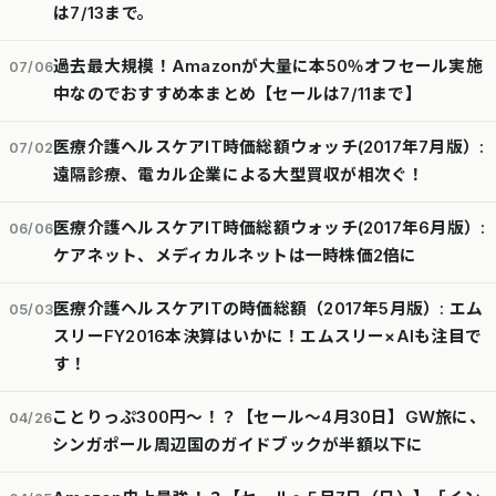
は7/13まで。
過去最大規模！Amazonが大量に本50％オフセール実施
07/06
中なのでおすすめ本まとめ【セールは7/11まで】
医療介護ヘルスケアIT時価総額ウォッチ(2017年7月版）:
07/02
遠隔診療、電カル企業による大型買収が相次ぐ！
医療介護ヘルスケアIT時価総額ウォッチ(2017年6月版）:
06/06
ケアネット、メディカルネットは一時株価2倍に
医療介護ヘルスケアITの時価総額（2017年5月版）: エム
05/03
スリーFY2016本決算はいかに！エムスリー×AIも注目で
す！
ことりっぷ300円～！？【セール～4月30日】GW旅に、
04/26
シンガポール周辺国のガイドブックが半額以下に