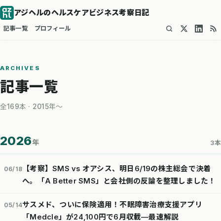
アジヘルのヘルスケアビジネス考察日記
記事一覧
プロフィール
ARCHIVES
記事一覧
全169本 · 2015年〜
2026
年
3本
【考察】SMS vs オアシス、明日6/19の株主総会で決着
06/18
へ。「A Better SMS」と会社側の反論を整理しました！
サスメド、ついに保険適用！不眠障害治療支援アプリ
05/14
「Medcle」が24,100円で6月収載—最速解説