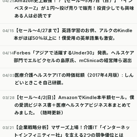
Amazon史上最強！？【セール～5月7日（日）】「イン
04/25
ベスターZ」が１円～投げ売りで販売！投資少しでも興味
ある人は必読です
【セール～4/27まで】英語学習のお供、アルクのKindle
04/15
本がほぼ50％以上に！僕愛用の英単語集も激安。
Forbes「アジアで活躍するUnder30」発表。ヘルスケア
04/14
部門でエルピクセルの島原氏、mClinicaの経営陣ら選出
医療介護ヘルスケアITの時価総額（2017年4月版）: しん
04/03
どいときこそ自己研鑽。
【セール～4/2(日)】AmazonでKindle本半額セール。僕
03/28
の愛読ビジネス書＋医療ヘルスケアビジネス本まとめて
みました。（随時更新）
【企業戦略分析】マザーズ上場！介護IT「インターネッ
03/21
トインフィニティー社」を支える2つの競争優位とは