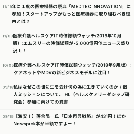
年に１度の医療機器の祭典「MEDTEC INNOVATION」に
11/19
参加！スタートアップがもっと医療機器に取り組むべき理
由とは？
医療介護ヘルスケアIT時価総額ウォッチ(2018年10月
11/03
版）:エムスリーの時価総額が-5,000億円他ニュース盛り
沢山！
医療介護ヘルスケアIT時価総額ウォッチ(2018年9月版）:
10/05
ケアネットやMDVの新ビジネスモデルに注目！
私はなぜこの世に生を受け何の為に生きていくのか / 個
09/18
人ミッションについて、IHL（ヘルスケアリーダシップ研
究会）参加に向けての覚書
【激安！】落合陽一氏「日本再興戦略」が431円！ほか
09/15
Newspick本が半額ですよー！