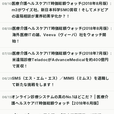
医療介護ヘルスケアIT時価総額ウォッチ(2018年8月版）:
09/10
m3がワイズ社、新日本科学SMO買収！そしてメドピア
の遠隔相談が業界初黒字化か？！
医療介護ヘルスケアIT時価総額ウォッチ(2018年8月版）:
08/08
海外医療ITの雄、Veeva（ヴィーバ）社をウォッチ開
始！
医療介護ヘルスケアIT時価総額ウォッチ(2018年7月版）:
07/08
米遠隔診療TeladocがAdvanceMedicalを約400億円
で買収！
SMS（エス・エム・エス）／MIMS（ミムス）を退職し
06/29
て新たな挑戦をします！
オンライン診療システムの真のNo.1はどこだ？ | 医療介
06/13
護ヘルスケアIT時価総額ウォッチ【2018年6月版】