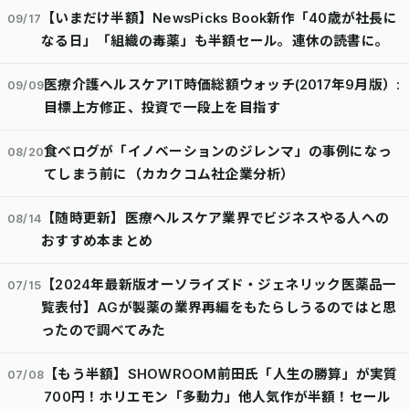
【いまだけ半額】NewsPicks Book新作「40歳が社長に
09/17
なる日」「組織の毒薬」も半額セール。連休の読書に。
医療介護ヘルスケアIT時価総額ウォッチ(2017年9月版）:
09/09
目標上方修正、投資で一段上を目指す
食べログが「イノベーションのジレンマ」の事例になっ
08/20
てしまう前に（カカクコム社企業分析）
【随時更新】医療ヘルスケア業界でビジネスやる人への
08/14
おすすめ本まとめ
【2024年最新版オーソライズド・ジェネリック医薬品一
07/15
覧表付】AGが製薬の業界再編をもたらしうるのではと思
ったので調べてみた
【もう半額】SHOWROOM前田氏「人生の勝算」が実質
07/08
700円！ホリエモン「多動力」他人気作が半額！セール