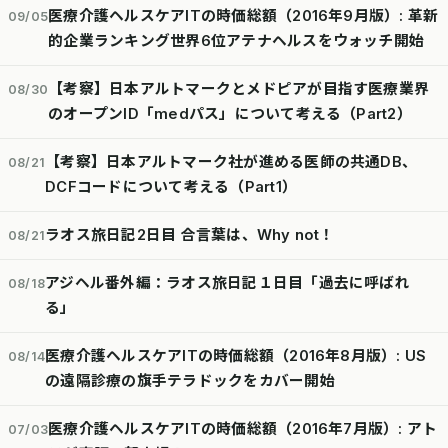
医療介護ヘルスケアITの時価総額（2016年9月版）: 革新
09/05
的企業ランキング世界6位アテナヘルスをウォッチ開始
【考察】日本アルトマークとメドピアが目指す医療業界
08/30
のオープンID「medパス」について考える（Part2）
【考察】日本アルトマーク社が進める医師の共通DB、
08/21
DCFコードについて考える（Part1）
ラオス旅日記2日目 合言葉は、Why not！
08/21
アジヘル番外編：ラオス旅日記１日目「過去に呼ばれ
08/18
る」
医療介護ヘルスケアITの時価総額（2016年8月版）: US
08/14
の遠隔診療の旗手テラドックをカバー開始
医療介護ヘルスケアITの時価総額（2016年7月版）: アト
07/03