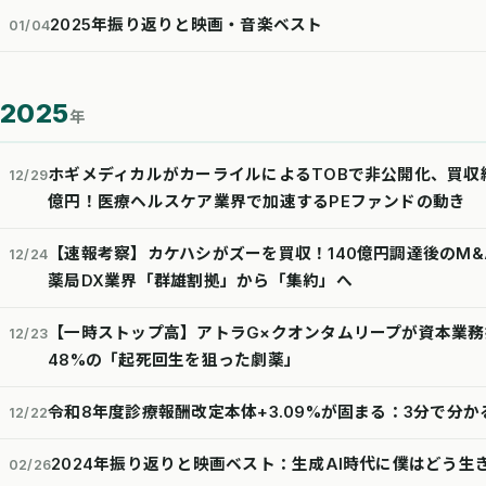
2025年振り返りと映画・音楽ベスト
01/04
2025
年
ホギメディカルがカーライルによるTOBで非公開化、買収総
12/29
億円！医療ヘルスケア業界で加速するPEファンドの動き
【速報考察】カケハシがズーを買収！140億円調達後のM
12/24
薬局DX業界「群雄割拠」から「集約」へ
【一時ストップ高】アトラG×クオンタムリープが資本業
12/23
48%の「起死回生を狙った劇薬」
令和8年度診療報酬改定本体+3.09%が固まる：3分で分
12/22
2024年振り返りと映画ベスト：生成AI時代に僕はどう生
02/26