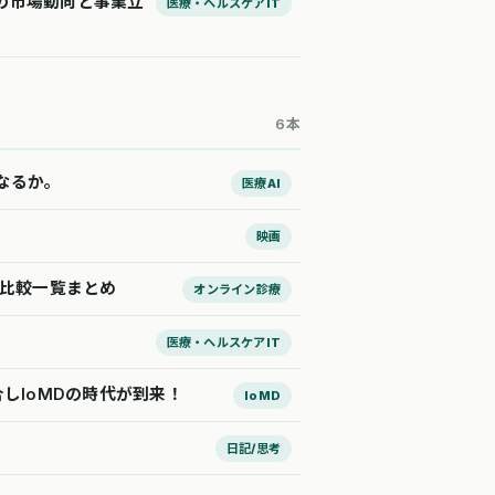
の市場動向と事業立
医療・ヘルスケアIT
6本
となるか。
医療AI
映画
の比較一覧まとめ
オンライン診療
医療・ヘルスケアIT
しIoMDの時代が到来！
IoMD
日記/思考