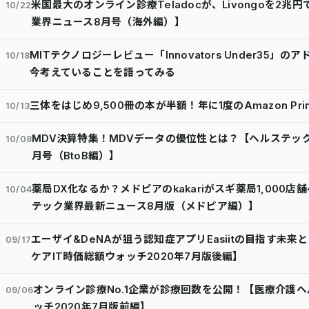
米国最大のオンライン診療Teladocが、Livongoを2
10/22
業界ニュース8月号（海外編）】
MITテクノロジーレビュー「Innovators Under35
10/18
今考えていることを語ってみる
三体をはじめ9,500冊の本が半額！年に1度のAmazon Pr
10/13
MDV決算特集！MDVデータの優位性とは？【ヘルステッ
10/08
月号（BtoB編）】
薬局DX化なるか？メドピアのkakariがスギ薬局1,000店
10/04
テック業界最新ニュース8月版（メドピア編）】
エーザイ&DeNAが狙う認知症アプリEasiitの目指す未
09/17
ケアIT時価総額ウォッチ2020年7月版後編】
オンライン診療No.1企業が診療回数を公開！【医療介護ヘ
09/06
ッチ2020年7月版前編】