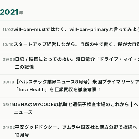
2021
年
will-can-mustではなく、will-can-primaryと言ってみよ
11/03
スタートアップ経営しながら、自然の中で働く。僕が大自
10/10
日記 / 映画にとっての救い。濱口竜介「ドライブ・マイ
09/06
三の記憶
【ヘルステック業界ニュース8月号】米国プライマリーケア企業
08/18
「lora Health」を巨額買収を徹底考察！
DeNAのMYCODEの軌跡と遺伝子検査市場のこれから | 
05/19
ニュース
平安グッドドクター、ツムラ中国支社と漢方分野で提携へ
04/02
12月号