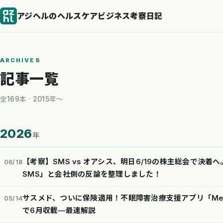
アジヘルのヘルスケアビジネス考察日記
ARCHIVES
記事一覧
全169本 · 2015年〜
2026
年
【考察】SMS vs オアシス、明日6/19の株主総会で決着へ。「
06/18
SMS」と会社側の反論を整理しました！
サスメド、ついに保険適用！不眠障害治療支援アプリ「Medcl
05/14
で6月収載—最速解説