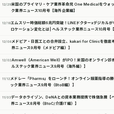
米国のプライマリ・ケア業界革命児 One Medicalをウ
12/29
ク業界ニュース10月号【海外企業編】
エムスリー時価総額6兆円突破！LINEドクターxデジカル
12/18
ロケーション変化とは| ヘルステック業界ニュース10月号【
メドピア・日医工との合弁設立、kakari for Clinicを
12/08
界ニュース9月号（メドピア編）】
Amwell（American Well）がIPO！米国のオンラ
12/02
ルステック業界ニュース9月号（海外編）】
メドレー「Pharms」をローンチ！オンライン服薬指導の
11/12
ック業界ニュース9月号（BtoB編）】
データホライゾン、DeNAとの資本業務提携で株価急騰【
11/03
界ニュース8月号（BtoC/介護IT編）】