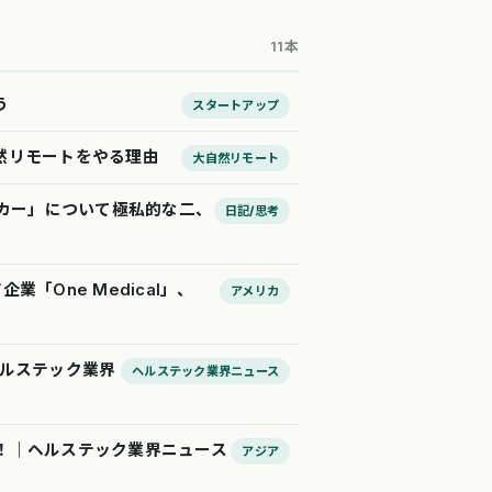
11本
う
スタートアップ
然リモートをやる理由
大自然リモート
・カー」について極私的な二、
日記/思考
「One Medical」、
アメリカ
ヘルステック業界
ヘルステック業界ニュース
！｜ヘルステック業界ニュース
アジア