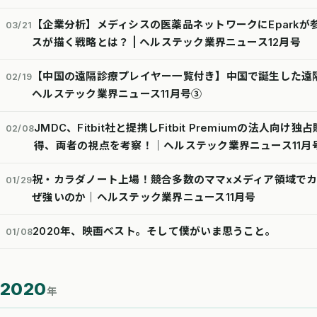
【企業分析】メディシスの医薬品ネットワークにEparkが
03/21
スが描く戦略とは？ | ヘルステック業界ニュース12月号
【中国の遠隔診療プレイヤー一覧付き】中国で誕生した遠
02/19
ヘルステック業界ニュース11月号③
JMDC、Fitbit社と提携しFitbit Premiumの法人向け
02/08
得、両者の視点を考察！｜ヘルステック業界ニュース11月
祝・カラダノート上場！競合多数のママxメディア領域で
01/29
ぜ強いのか｜ヘルステック業界ニュース11月号
2020年、映画ベスト。そして僕がいま思うこと。
01/08
2020
年