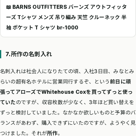
📖 BARNS OUTFITTERS バーンズ アウトフィッタ
ーズ Tシャツ メンズ 吊り編み 天竺 クルーネック 半
袖 ポケット T シャツ br-1000
7.所作の名刺入れ
名刺入れは社会人になりたての頃、入社3日目、みなとみ
らいの超有名ホテルに営業同行するぞ、という
前日に頑
張ってアローズでWhitehouse Coxを買ってずっと使っ
ていた
のですが、収容枚数が少なく、3年ほど買い替えを
ずっと検討していました。なかなか欲しいものと予算のバ
ランスがあわず、購入できずにいたのですが、ようやく見
つけました。それが
所作
。