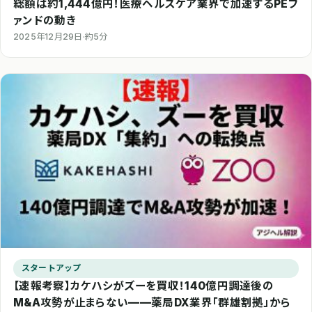
総額は約1,444億円！医療ヘルスケア業界で加速するPEフ
ァンドの動き
2025年12月29日
·
約5分
スタートアップ
【速報考察】カケハシがズーを買収！140億円調達後の
M&A攻勢が止まらない——薬局DX業界「群雄割拠」から