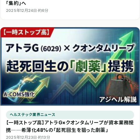
「集約」へ
2025年12月24日
·
約6分
ヘルステック業界ニュース
【一時ストップ高】アトラG×クオンタムリープが資本業務提
携──希薄化48%の「起死回生を狙った劇薬」
2025年12月23日
·
約13分