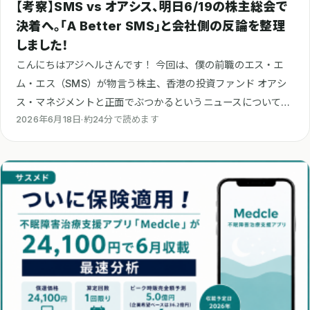
【考察】SMS vs オアシス、明日6/19の株主総会で
決着へ。「A Better SMS」と会社側の反論を整理
しました！
こんにちはアジヘルさんです！ 今回は、僕の前職のエス・エ
ム・エス（SMS）が物言う株主、香港の投資ファンド オアシ
ス・マネジメントと正面でぶつかるというニュースについて書
2026年6月18日
·
約24分で読めます
きたいと思います。 オアシスは、SMSの株式の…