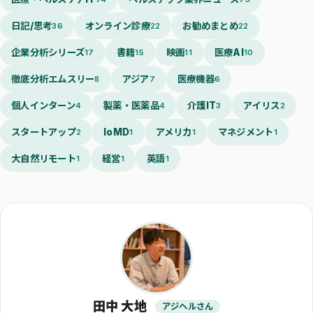
日記/思考
オンライン診療
お勧めまとめ
36
22
22
企業分析シリーズ
書籍
映画
医療AI
17
15
11
10
徹底分析エムスリー
アジア
医療機器
8
7
6
個人インターン
製薬・医薬品
介護IT
アイリス
4
4
3
2
スタートアップ
IoMD
アメリカ
マネジメント
2
1
1
1
大自然リモート
経営
英語
1
1
1
田中 大地
アジヘルさん