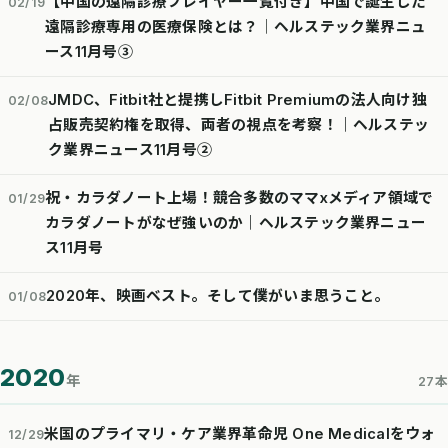
【中国の遠隔診療プレイヤー一覧付き】中国で誕生した
02/19
遠隔診療専用の医療保険とは？│ヘルステック業界ニュ
ース11月号③
JMDC、Fitbit社と提携しFitbit Premiumの法人向け独
02/08
占販売契約権を取得、両者の視点を考察！｜ヘルステッ
ク業界ニュース11月号②
祝・カラダノート上場！競合多数のママxメディア領域で
01/29
カラダノートがなぜ強いのか｜ヘルステック業界ニュー
ス11月号
2020年、映画ベスト。そして僕がいま思うこと。
01/08
2020
年
27本
米国のプライマリ・ケア業界革命児 One Medicalをウォ
12/29