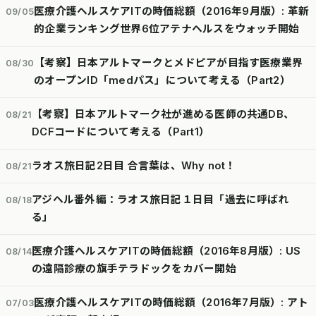
医療介護ヘルスケアITの時価総額（2016年9月版）: 革新
09/05
的企業ランキング世界6位アテナヘルスをウォッチ開始
【考察】日本アルトマークとメドピアが目指す医療業界
08/30
のオープンID「medパス」について考える（Part2）
【考察】日本アルトマーク社が進める医師の共通DB、
08/21
DCFコードについて考える（Part1）
ラオス旅日記2日目 合言葉は、Why not！
08/21
アジヘル番外編：ラオス旅日記１日目「過去に呼ばれ
08/18
る」
医療介護ヘルスケアITの時価総額（2016年8月版）: US
08/14
の遠隔診療の旗手テラドックをカバー開始
医療介護ヘルスケアITの時価総額（2016年7月版）: アト
07/03