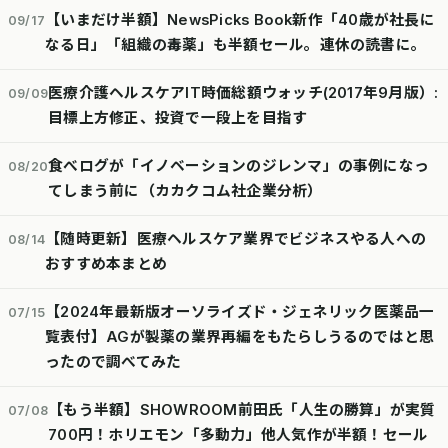
【いまだけ半額】NewsPicks Book新作「40歳が社長に
09/17
なる日」「組織の毒薬」も半額セール。連休の読書に。
医療介護ヘルスケアIT時価総額ウォッチ(2017年9月版）:
09/09
目標上方修正、投資で一段上を目指す
食べログが「イノベーションのジレンマ」の事例になっ
08/20
てしまう前に（カカクコム社企業分析）
【随時更新】医療ヘルスケア業界でビジネスやる人への
08/14
おすすめ本まとめ
【2024年最新版オーソライズド・ジェネリック医薬品一
07/15
覧表付】AGが製薬の業界再編をもたらしうるのではと思
ったので調べてみた
【もう半額】SHOWROOM前田氏「人生の勝算」が実質
07/08
700円！ホリエモン「多動力」他人気作が半額！セール