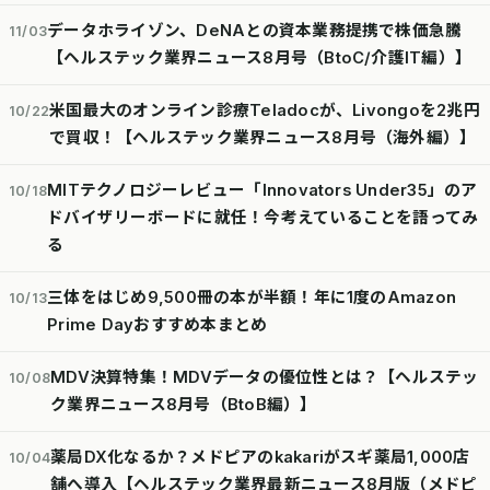
データホライゾン、DeNAとの資本業務提携で株価急騰
11/03
【ヘルステック業界ニュース8月号（BtoC/介護IT編）】
米国最大のオンライン診療Teladocが、Livongoを2兆円
10/22
で買収！【ヘルステック業界ニュース8月号（海外編）】
MITテクノロジーレビュー「Innovators Under35」のア
10/18
ドバイザリーボードに就任！今考えていることを語ってみ
る
三体をはじめ9,500冊の本が半額！年に1度のAmazon
10/13
Prime Dayおすすめ本まとめ
MDV決算特集！MDVデータの優位性とは？【ヘルステッ
10/08
ク業界ニュース8月号（BtoB編）】
薬局DX化なるか？メドピアのkakariがスギ薬局1,000店
10/04
舗へ導入【ヘルステック業界最新ニュース8月版（メドピ