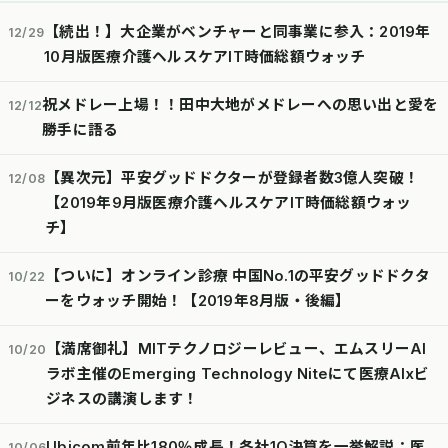
【続出！】大企業がベンチャーと同事業に参入：2019年
12/29
10月版医療介護ヘルスケアIT時価総額ウォッチ
祝メドレー上場！！田中大地がメドレーへの思い出と愛を
12/12
勝手に語る
【異次元】平安グッドドクターが登録者数3億人突破！
12/08
【2019年9月版医療介護ヘルスケアIT時価総額ウォッ
チ】
【ついに】オンライン診療 中国No.1の平安グッドドクタ
10/22
ーをウォッチ開始！【2019年8月版・後編】
【満席御礼】MITテクノロジーレビュー、エムスリーAI
10/20
ラボ主催のEmerging Technology Niteにて医療AIxビ
ジネスの講演します！
Ubicom前年比180％成長！各社1Q決算を一挙解説：医
10/06