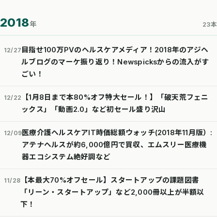
2018
年
23本
目指せ100万PVのヘルスケアメディア！2018年のアジヘ
12/27
ルブログのマーケ振り返り！Newspicksからの流入がす
ごい！
【1月8日まで本80%オフ特大セール！】「破天荒フェニ
12/22
ックス」「動画2.0」など初セール盛り沢山
医療介護ヘルスケアIT時価総額ウォッチ(2018年11月版）:
12/09
アテナヘルスが約6,000億円で買収、エムスリー医療機
器エコシステム絶好調など
【本最大70%オフセール】スタートアップの課題図書
11/28
「リーン・スタートアップ」など2,000冊以上が半額以
下！