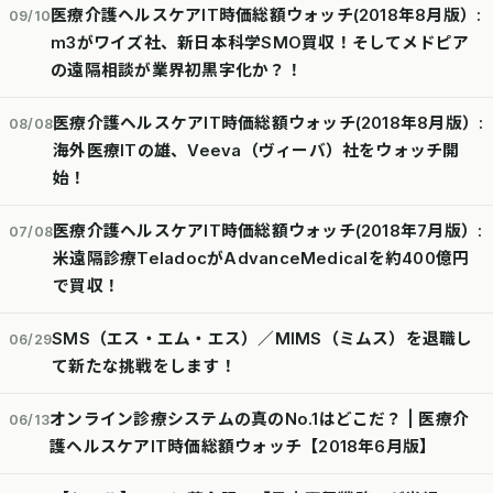
医療介護ヘルスケアIT時価総額ウォッチ(2018年8月版）:
09/10
m3がワイズ社、新日本科学SMO買収！そしてメドピア
の遠隔相談が業界初黒字化か？！
医療介護ヘルスケアIT時価総額ウォッチ(2018年8月版）:
08/08
海外医療ITの雄、Veeva（ヴィーバ）社をウォッチ開
始！
医療介護ヘルスケアIT時価総額ウォッチ(2018年7月版）:
07/08
米遠隔診療TeladocがAdvanceMedicalを約400億円
で買収！
SMS（エス・エム・エス）／MIMS（ミムス）を退職し
06/29
て新たな挑戦をします！
オンライン診療システムの真のNo.1はどこだ？ | 医療介
06/13
護ヘルスケアIT時価総額ウォッチ【2018年6月版】