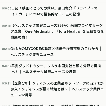
日記 / 映画にとっての救い。濱口竜介「ドライブ・マ
09/06
イ・カー」について極私的な二、三の記憶
【ヘルステック業界ニュース8月号】米国プライマリーケ
08/18
ア企業「One Medical」、「lora Health」を巨額買収を
徹底考察！
DeNAのMYCODEの軌跡と遺伝子検査市場のこれから |
05/19
ヘルステック業界ニュース
平安グッドドクター、ツムラ中国支社と漢方分野で提携
04/02
へ！｜ヘルステック業界ニュース12月号
【企業分析】メディシスの医薬品ネットワークにEparkが
03/21
参入！メディシスが描く戦略とは？ | ヘルステック業界ニ
ュース12月号