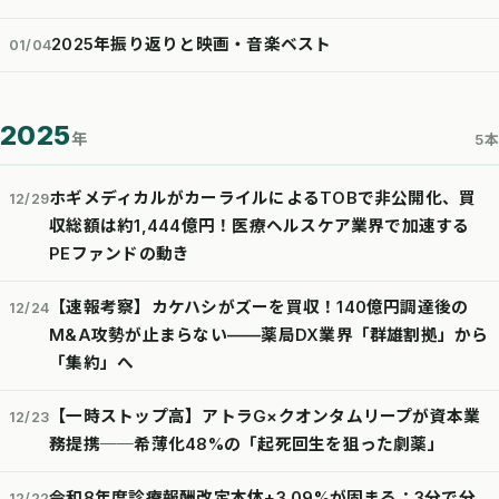
2025年振り返りと映画・音楽ベスト
01/04
2025
年
5本
ホギメディカルがカーライルによるTOBで非公開化、買
12/29
収総額は約1,444億円！医療ヘルスケア業界で加速する
PEファンドの動き
【速報考察】カケハシがズーを買収！140億円調達後の
12/24
M&A攻勢が止まらない——薬局DX業界「群雄割拠」から
「集約」へ
【一時ストップ高】アトラG×クオンタムリープが資本業
12/23
務提携──希薄化48%の「起死回生を狙った劇薬」
令和8年度診療報酬改定本体+3.09%が固まる：3分で分
12/22