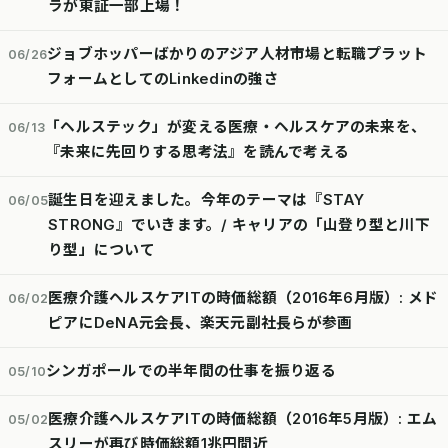
ラが東証一部上場！
ジョブホッパーばかりのアジア人材市場と転職プラット
06/26
フォームとしてのLinkedinの強さ
「ヘルステック」が変える医療・ヘルスケアの未来を、
06/13
『未来に先回りする思考法』を読んで考える
誕生日を迎えました。今年のテーマは『STAY
06/05
STRONG』でいきます。/ キャリアの「山登り型と川下
り型」について
医療介護ヘルスケアITの時価総額（2016年6月版）: メド
06/02
ピアにDeNA元会長、楽天元副社長らが参画
シンガポールでの半年間の仕事を振り返る
05/10
医療介護ヘルスケアITの時価総額（2016年5月版）: エム
05/02
スリーが再び時価総額1兆円間近