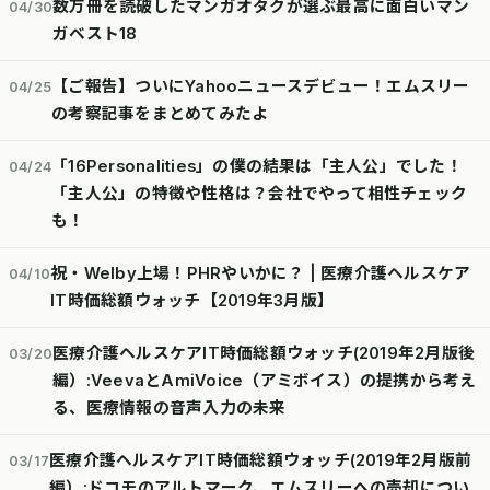
数万冊を読破したマンガオタクが選ぶ最高に面白いマン
04/30
ガベスト18
【ご報告】ついにYahooニュースデビュー！エムスリー
04/25
の考察記事をまとめてみたよ
「16Personalities」の僕の結果は「主人公」でした！
04/24
「主人公」の特徴や性格は？会社でやって相性チェック
も！
祝・Welby上場！PHRやいかに？ | 医療介護ヘルスケア
04/10
IT時価総額ウォッチ【2019年3月版】
医療介護ヘルスケアIT時価総額ウォッチ(2019年2月版後
03/20
編）:VeevaとAmiVoice（アミボイス）の提携から考え
る、医療情報の音声入力の未来
医療介護ヘルスケアIT時価総額ウォッチ(2019年2月版前
03/17
編）:ドコモのアルトマーク、エムスリーへの売却につい