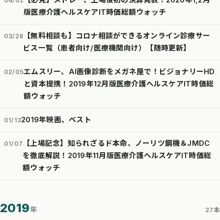
【必見】メドレー、上場後初の決算発表！2020年1,2月
04/02
版医療介護ヘルスケアIT時価総額ウォッチ
【無料相談も】コロナ相談ができるオンライン診療サー
03/28
ビス一覧（患者向け/医療機関向け）【随時更新】
エムスリー、AI画像診断をメガネ屋で！ビジョナリーHD
02/05
と資本提携！2019年12月版医療介護ヘルスケアIT時価総
額ウォッチ
2019年映画、ベスト
01/13
【上場記念】知られざるド本命、ノーリツ鋼機＆JMDC
01/07
を徹底解説！2019年11月版医療介護ヘルスケアIT時価総
額ウォッチ
2019
年
27本