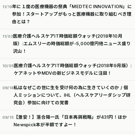
年に１度の医療機器の祭典「MEDTEC INNOVATION」に
11/19
参加！スタートアップがもっと医療機器に取り組むべき理
由とは？
医療介護ヘルスケアIT時価総額ウォッチ(2018年10月
11/03
版）:エムスリーの時価総額が-5,000億円他ニュース盛り
沢山！
医療介護ヘルスケアIT時価総額ウォッチ(2018年9月版）:
10/05
ケアネットやMDVの新ビジネスモデルに注目！
私はなぜこの世に生を受け何の為に生きていくのか / 個
09/18
人ミッションについて、IHL（ヘルスケアリーダシップ研
究会）参加に向けての覚書
【激安！】落合陽一氏「日本再興戦略」が431円！ほか
09/15
Newspick本が半額ですよー！