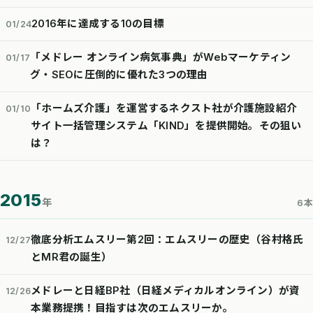
2016年に達成する10の目標
01/24
「メドレー オンライン病気事典」がWebマーケティン
01/17
グ・SEOに圧倒的に優れた3つの理由
「ホームズ介護」を運営するネクスト社が介護施設紹介
01/10
サイト一括管理システム「KIND」を提供開始。その狙い
は？
2015
年
6本
徹底分析エムスリー第2回：エムスリーの歴史（谷村格氏
12/27
とMR君の誕生）
メドレーと日経BP社（日経メディカルオンライン）が資
12/26
本業務提携！目指すは次のエムスリーか。