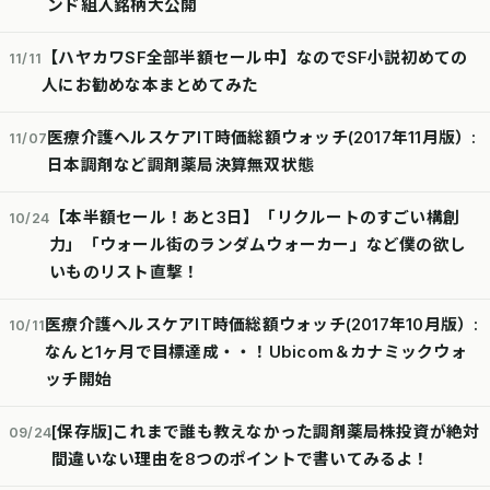
ンド組入銘柄大公開
【ハヤカワSF全部半額セール中】なのでSF小説初めての
11/11
人にお勧めな本まとめてみた
医療介護ヘルスケアIT時価総額ウォッチ(2017年11月版）:
11/07
日本調剤など調剤薬局決算無双状態
【本半額セール！あと3日】「リクルートのすごい構創
10/24
力」「ウォール街のランダムウォーカー」など僕の欲し
いものリスト直撃！
医療介護ヘルスケアIT時価総額ウォッチ(2017年10月版）:
10/11
なんと1ヶ月で目標達成・・！Ubicom＆カナミックウォ
ッチ開始
[保存版]これまで誰も教えなかった調剤薬局株投資が絶対
09/24
間違いない理由を8つのポイントで書いてみるよ！