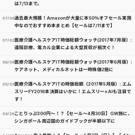
は7/13まで。
過去最大規模！Amazonが大量に本50％オフセール実施
07/06
中なのでおすすめ本まとめ【セールは7/11まで】
医療介護ヘルスケアIT時価総額ウォッチ(2017年7月版）:
07/02
遠隔診療、電カル企業による大型買収が相次ぐ！
医療介護ヘルスケアIT時価総額ウォッチ(2017年6月版）:
06/06
ケアネット、メディカルネットは一時株価2倍に
医療介護ヘルスケアITの時価総額（2017年5月版）: エム
05/03
スリーFY2016本決算はいかに！エムスリー×AIも注目で
す！
ことりっぷ300円～！？【セール～4月30日】GW旅に、
04/26
シンガポール周辺国のガイドブックが半額以下に