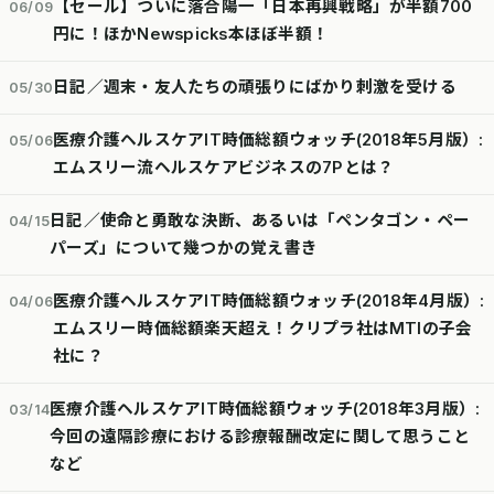
【セール】ついに落合陽一「日本再興戦略」が半額700
06/09
円に！ほかNewspicks本ほぼ半額！
日記／週末・友人たちの頑張りにばかり刺激を受ける
05/30
医療介護ヘルスケアIT時価総額ウォッチ(2018年5月版）:
05/06
エムスリー流ヘルスケアビジネスの7Pとは？
日記／使命と勇敢な決断、あるいは「ペンタゴン・ペー
04/15
パーズ」について幾つかの覚え書き
医療介護ヘルスケアIT時価総額ウォッチ(2018年4月版）:
04/06
エムスリー時価総額楽天超え！クリプラ社はMTIの子会
社に？
医療介護ヘルスケアIT時価総額ウォッチ(2018年3月版）:
03/14
今回の遠隔診療における診療報酬改定に関して思うこと
など