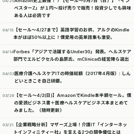
Amazon史上最強！？【セール～5月7日（日）】「イン
04/25
ベスターZ」が１円～投げ売りで販売！投資少しでも興味
ある人は必読です
【セール～4/27まで】英語学習のお供、アルクのKindle
04/15
本がほぼ50％以上に！僕愛用の英単語集も激安。
Forbes「アジアで活躍するUnder30」発表。ヘルスケア
04/14
部門でエルピクセルの島原氏、mClinicaの経営陣ら選出
医療介護ヘルスケアITの時価総額（2017年4月版）: しん
04/03
どいときこそ自己研鑽。
【セール～4/2(日)】AmazonでKindle本半額セール。僕
03/28
の愛読ビジネス書＋医療ヘルスケアビジネス本まとめて
みました。（随時更新）
【企業戦略分析】マザーズ上場！介護IT「インターネッ
03/21
トインフィニティー社」を支える2つの競争優位とは