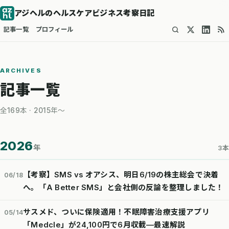
アジヘルのヘルスケアビジネス考察日記
記事一覧
プロフィール
ARCHIVES
記事一覧
全169本 · 2015年〜
2026
年
3本
【考察】SMS vs オアシス、明日6/19の株主総会で決着
06/18
へ。「A Better SMS」と会社側の反論を整理しました！
サスメド、ついに保険適用！不眠障害治療支援アプリ
05/14
「Medcle」が24,100円で6月収載—最速解説