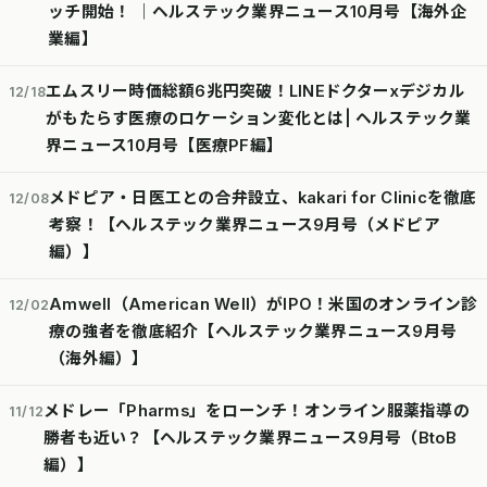
ッチ開始！ │ヘルステック業界ニュース10月号【海外企
業編】
エムスリー時価総額6兆円突破！LINEドクターxデジカル
12/18
がもたらす医療のロケーション変化とは| ヘルステック業
界ニュース10月号【医療PF編】
メドピア・日医工との合弁設立、kakari for Clinicを徹底
12/08
考察！【ヘルステック業界ニュース9月号（メドピア
編）】
Amwell（American Well）がIPO！米国のオンライン診
12/02
療の強者を徹底紹介【ヘルステック業界ニュース9月号
（海外編）】
メドレー「Pharms」をローンチ！オンライン服薬指導の
11/12
勝者も近い？【ヘルステック業界ニュース9月号（BtoB
編）】