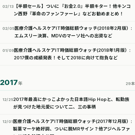
【半額セール】ついに『お金2.0』半額キター！他キンコ
02/13
ン西野『革命のファンファーレ』などお勧めまとめ！
医療介護ヘルスケアIT時価総額ウォッチ(2018年2月版）:
02/05
エムスリー決算、MDVのマーソ社への出資など
医療介護ヘルスケアIT時価総額ウォッチ(2018年1月版）:
01/09
2017僕の成績発表！そして2018に向けて抱負など
2017
年
29本
2017年最高にかっこよかった日本語Hip Hopと、転勤族
12/25
が見つけた地元愛について二、三の事柄
医療介護ヘルスケアIT時価総額ウォッチ(2017年12月版）:
12/01
製薬マーケ絶好調、ついに脱MRサイン？他アジヘルファ