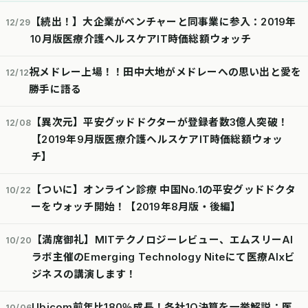
【続出！】大企業がベンチャーと同事業に参入：2019年
12/29
10月版医療介護ヘルスケアIT時価総額ウォッチ
祝メドレー上場！！田中大地がメドレーへの思い出と愛を
12/12
勝手に語る
【異次元】平安グッドドクターが登録者数3億人突破！
12/08
【2019年9月版医療介護ヘルスケアIT時価総額ウォッ
チ】
【ついに】オンライン診療 中国No.1の平安グッドドクタ
10/22
ーをウォッチ開始！【2019年8月版・後編】
【満席御礼】MITテクノロジーレビュー、エムスリーAI
10/20
ラボ主催のEmerging Technology Niteにて医療AIxビ
ジネスの講演します！
Ubicom前年比180％成長！各社1Q決算を一挙解説：医
10/06