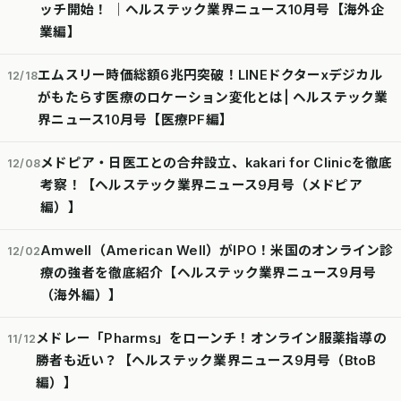
ッチ開始！ │ヘルステック業界ニュース10月号【海外企
業編】
エムスリー時価総額6兆円突破！LINEドクターxデジカル
12/18
がもたらす医療のロケーション変化とは| ヘルステック業
界ニュース10月号【医療PF編】
メドピア・日医工との合弁設立、kakari for Clinicを徹底
12/08
考察！【ヘルステック業界ニュース9月号（メドピア
編）】
Amwell（American Well）がIPO！米国のオンライン診
12/02
療の強者を徹底紹介【ヘルステック業界ニュース9月号
（海外編）】
メドレー「Pharms」をローンチ！オンライン服薬指導の
11/12
勝者も近い？【ヘルステック業界ニュース9月号（BtoB
編）】