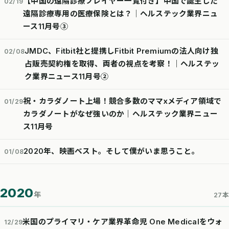
【中国の遠隔診療プレイヤー一覧付き】中国で誕生した
02/19
遠隔診療専用の医療保険とは？│ヘルステック業界ニュ
ース11月号③
JMDC、Fitbit社と提携しFitbit Premiumの法人向け独
02/08
占販売契約権を取得、両者の視点を考察！｜ヘルステッ
ク業界ニュース11月号②
祝・カラダノート上場！競合多数のママxメディア領域で
01/29
カラダノートがなぜ強いのか｜ヘルステック業界ニュー
ス11月号
2020年、映画ベスト。そして僕がいま思うこと。
01/08
2020
年
27本
米国のプライマリ・ケア業界革命児 One Medicalをウォ
12/29