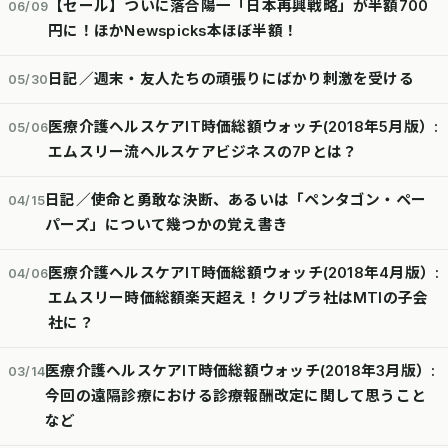
【セール】ついに落合陽一「日本再興戦略」が半額700
06/09
円に！ほかNewspicks本ほぼ半額！
日記／週末・友人たちの頑張りにばかり刺激を受ける
05/30
医療介護ヘルスケアIT時価総額ウォッチ(2018年5月版）:
05/06
エムスリー流ヘルスケアビジネスの7Pとは？
日記／使命と勇敢な決断、あるいは「ペンタゴン・ペー
04/15
パーズ」について幾つかの覚え書き
医療介護ヘルスケアIT時価総額ウォッチ(2018年4月版）:
04/06
エムスリー時価総額楽天超え！クリプラ社はMTIの子会
社に？
医療介護ヘルスケアIT時価総額ウォッチ(2018年3月版）:
03/14
今回の遠隔診療における診療報酬改定に関して思うこと
など