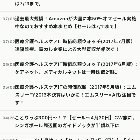
は7/13まで。
過去最大規模！Amazonが大量に本50％オフセール実施
07/06
中なのでおすすめ本まとめ【セールは7/11まで】
医療介護ヘルスケアIT時価総額ウォッチ(2017年7月版）:
07/02
遠隔診療、電カル企業による大型買収が相次ぐ！
医療介護ヘルスケアIT時価総額ウォッチ(2017年6月版）:
06/06
ケアネット、メディカルネットは一時株価2倍に
医療介護ヘルスケアITの時価総額（2017年5月版）: エム
05/03
スリーFY2016本決算はいかに！エムスリー×AIも注目で
す！
ことりっぷ300円～！？【セール～4月30日】GW旅に、
04/26
シンガポール周辺国のガイドブックが半額以下に