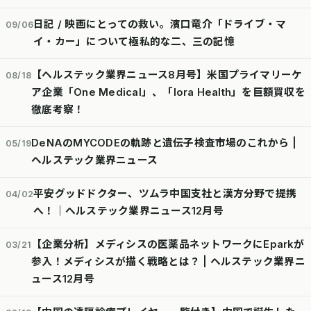
日記 / 映画にとっての救い。濱口竜介「ドライブ・マ
09/06
イ・カー」について極私的な二、三の記憶
【ヘルステック業界ニュース8月号】米国プライマリーケ
08/18
ア企業「One Medical」、「lora Health」を巨額買収を
徹底考察！
DeNAのMYCODEの軌跡と遺伝子検査市場のこれから |
05/19
ヘルステック業界ニュース
平安グッドドクター、ツムラ中国支社と漢方分野で提携
04/02
へ！｜ヘルステック業界ニュース12月号
【企業分析】メディシスの医薬品ネットワークにEparkが
03/21
参入！メディシスが描く戦略とは？ | ヘルステック業界ニ
ュース12月号