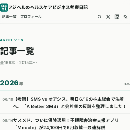
アジヘルのヘルスケアビジネス考察日記
記事一覧
プロフィール
ARCHIVES
記事一覧
全169本 · 2015年〜
2026
年
3本
【考察】SMS vs オアシス、明日6/19の株主総会で決着
06/18
へ。「A Better SMS」と会社側の反論を整理しました！
サスメド、ついに保険適用！不眠障害治療支援アプリ
05/14
「Medcle」が24,100円で6月収載—最速解説