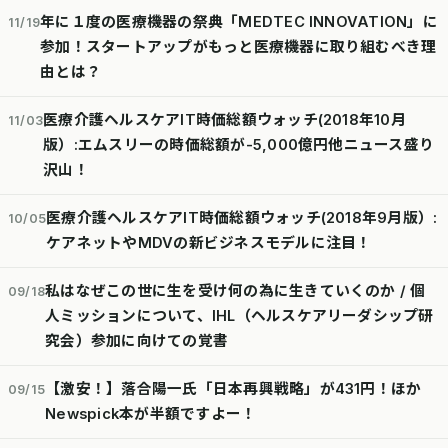
年に１度の医療機器の祭典「MEDTEC INNOVATION」に
11/19
参加！スタートアップがもっと医療機器に取り組むべき理
由とは？
医療介護ヘルスケアIT時価総額ウォッチ(2018年10月
11/03
版）:エムスリーの時価総額が-5,000億円他ニュース盛り
沢山！
医療介護ヘルスケアIT時価総額ウォッチ(2018年9月版）:
10/05
ケアネットやMDVの新ビジネスモデルに注目！
私はなぜこの世に生を受け何の為に生きていくのか / 個
09/18
人ミッションについて、IHL（ヘルスケアリーダシップ研
究会）参加に向けての覚書
【激安！】落合陽一氏「日本再興戦略」が431円！ほか
09/15
Newspick本が半額ですよー！