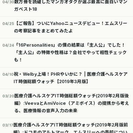
数万冊を読破したマンガオタクが選ぶ最高に面白いマン
04/30
ガベスト18
【ご報告】ついにYahooニュースデビュー！エムスリー
04/25
の考察記事をまとめてみたよ
「16Personalities」の僕の結果は「主人公」でした！
04/24
「主人公」の特徴や性格は？会社でやって相性チェック
も！
祝・Welby上場！PHRやいかに？ | 医療介護ヘルスケア
04/10
IT時価総額ウォッチ【2019年3月版】
医療介護ヘルスケアIT時価総額ウォッチ(2019年2月版後
03/20
編）:VeevaとAmiVoice（アミボイス）の提携から考え
る、医療情報の音声入力の未来
医療介護ヘルスケアIT時価総額ウォッチ(2019年2月版前
03/17
編）:ドコモのアルトマーク、エムスリーへの売却につい