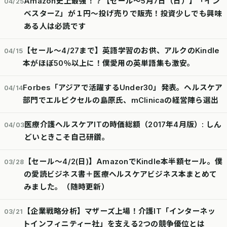
Amazon史上最強！？【セール～5月7日（日）】「イン
04/25
ベスターZ」が１円～投げ売りで販売！投資少しでも興味
ある人は必読です
【セール～4/27まで】英語学習のお供、アルクのKindle
04/15
本がほぼ50％以上に！僕愛用の英単語集も激安。
Forbes「アジアで活躍するUnder30」発表。ヘルスケア
04/14
部門でエルピクセルの島原氏、mClinicaの経営陣ら選出
医療介護ヘルスケアITの時価総額（2017年4月版）: しん
04/03
どいときこそ自己研鑽。
【セール～4/2(日)】AmazonでKindle本半額セール。僕
03/28
の愛読ビジネス書＋医療ヘルスケアビジネス本まとめて
みました。（随時更新）
【企業戦略分析】マザーズ上場！介護IT「インターネッ
03/21
トインフィニティー社」を支える2つの競争優位とは