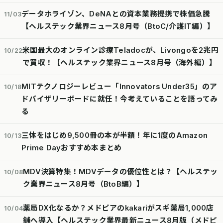
データホライゾン、DeNAとの資本業務提携で株価急騰
11/03
【ヘルステック業界ニュース8月号（BtoC/介護IT編）】
米国最大のオンライン診療Teladocが、Livongoを2兆円
10/22
で買収！【ヘルステック業界ニュース8月号（海外編）】
MITテクノロジーレビュー「Innovators Under35」のア
10/18
ドバイザリーボードに就任！今考えていることを語ってみ
る
三体をはじめ9,500冊の本が半額！年に1度のAmazon
10/13
Prime Dayおすすめ本まとめ
MDV決算特集！MDVデータの優位性とは？【ヘルステッ
10/08
ク業界ニュース8月号（BtoB編）】
薬局DX化なるか？メドピアのkakariがスギ薬局1,000店
10/04
舗へ導入【ヘルステック業界最新ニュース8月版（メドピ