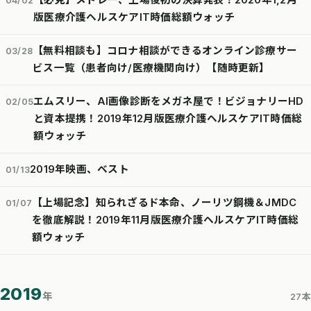
【必見】メドレー、上場後初の決算発表！2020年1,2月
04/02
版医療介護ヘルスケアIT時価総額ウォッチ
【無料相談も】コロナ相談ができるオンライン診療サー
03/28
ビス一覧（患者向け/医療機関向け）【随時更新】
エムスリー、AI画像診断をメガネ屋で！ビジョナリーHD
02/05
と資本提携！2019年12月版医療介護ヘルスケアIT時価総
額ウォッチ
2019年映画、ベスト
01/13
【上場記念】知られざるド本命、ノーリツ鋼機＆JMDC
01/07
を徹底解説！2019年11月版医療介護ヘルスケアIT時価総
額ウォッチ
2019
年
27本