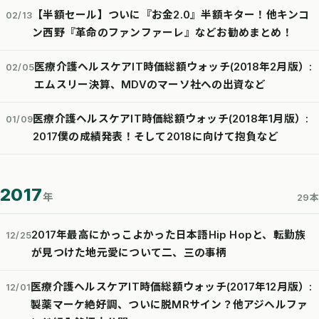
【半額セール】ついに『お金2.0』半額キター！他キンコ
02/13
ン西野『革命のファンファーレ』などお勧めまとめ！
医療介護ヘルスケアIT時価総額ウォッチ(2018年2月版）:
02/05
エムスリー決算、MDVのマーソ社への出資など
医療介護ヘルスケアIT時価総額ウォッチ(2018年1月版）:
01/09
2017僕の成績発表！そして2018に向けて抱負など
2017
年
29本
2017年最高にかっこよかった日本語Hip Hopと、転勤族
12/25
が見つけた地元愛について二、三の事柄
医療介護ヘルスケアIT時価総額ウォッチ(2017年12月版）:
12/01
製薬マーケ絶好調、ついに脱MRサイン？他アジヘルファ