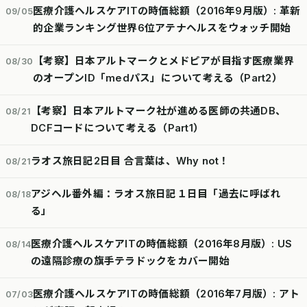
医療介護ヘルスケアITの時価総額（2016年9月版）: 革新
09/05
的企業ランキング世界6位アテナヘルスをウォッチ開始
【考察】日本アルトマークとメドピアが目指す医療業界
08/30
のオープンID「medパス」について考える（Part2）
【考察】日本アルトマーク社が進める医師の共通DB、
08/21
DCFコードについて考える（Part1）
ラオス旅日記2日目 合言葉は、Why not！
08/21
アジヘル番外編：ラオス旅日記１日目「過去に呼ばれ
08/18
る」
医療介護ヘルスケアITの時価総額（2016年8月版）: US
08/14
の遠隔診療の旗手テラドックをカバー開始
医療介護ヘルスケアITの時価総額（2016年7月版）: アト
07/03