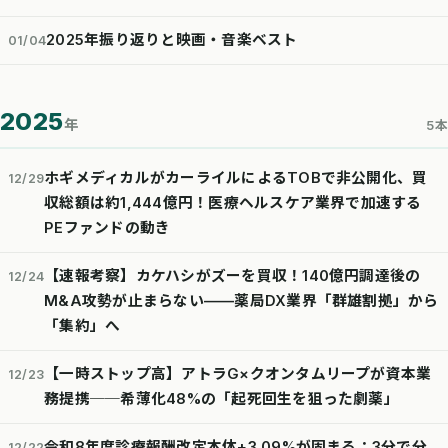
2025年振り返りと映画・音楽ベスト
01/04
2025
年
5本
ホギメディカルがカーライルによるTOBで非公開化、買
12/29
収総額は約1,444億円！医療ヘルスケア業界で加速する
PEファンドの動き
【速報考察】カケハシがズーを買収！140億円調達後の
12/24
M&A攻勢が止まらない——薬局DX業界「群雄割拠」から
「集約」へ
【一時ストップ高】アトラG×クオンタムリープが資本業
12/23
務提携──希薄化48%の「起死回生を狙った劇薬」
令和8年度診療報酬改定本体+3.09%が固まる：3分で分
12/22