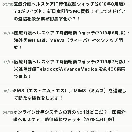
医療介護ヘルスケアIT時価総額ウォッチ(2018年8月版）:
09/10
m3がワイズ社、新日本科学SMO買収！そしてメドピア
の遠隔相談が業界初黒字化か？！
医療介護ヘルスケアIT時価総額ウォッチ(2018年8月版）:
08/08
海外医療ITの雄、Veeva（ヴィーバ）社をウォッチ開
始！
医療介護ヘルスケアIT時価総額ウォッチ(2018年7月版）:
07/08
米遠隔診療TeladocがAdvanceMedicalを約400億円
で買収！
SMS（エス・エム・エス）／MIMS（ミムス）を退職し
06/29
て新たな挑戦をします！
オンライン診療システムの真のNo.1はどこだ？ | 医療介
06/13
護ヘルスケアIT時価総額ウォッチ【2018年6月版】