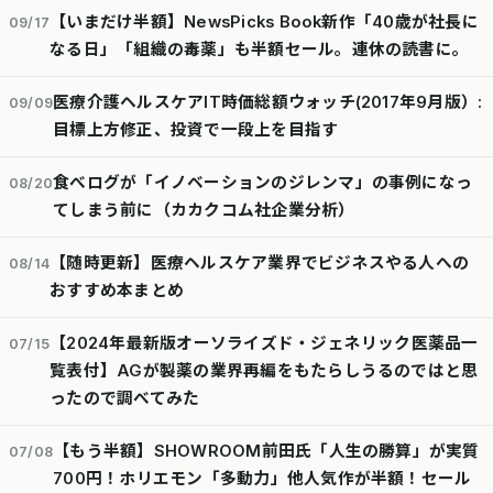
【いまだけ半額】NewsPicks Book新作「40歳が社長に
09/17
なる日」「組織の毒薬」も半額セール。連休の読書に。
医療介護ヘルスケアIT時価総額ウォッチ(2017年9月版）:
09/09
目標上方修正、投資で一段上を目指す
食べログが「イノベーションのジレンマ」の事例になっ
08/20
てしまう前に（カカクコム社企業分析）
【随時更新】医療ヘルスケア業界でビジネスやる人への
08/14
おすすめ本まとめ
【2024年最新版オーソライズド・ジェネリック医薬品一
07/15
覧表付】AGが製薬の業界再編をもたらしうるのではと思
ったので調べてみた
【もう半額】SHOWROOM前田氏「人生の勝算」が実質
07/08
700円！ホリエモン「多動力」他人気作が半額！セール