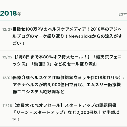
2018
年
23本
目指せ100万PVのヘルスケアメディア！2018年のアジヘ
12/27
ルブログのマーケ振り返り！Newspicksからの流入がす
ごい！
【1月8日まで本80%オフ特大セール！】「破天荒フェニ
12/22
ックス」「動画2.0」など初セール盛り沢山
医療介護ヘルスケアIT時価総額ウォッチ(2018年11月版）:
12/09
アテナヘルスが約6,000億円で買収、エムスリー医療機
器エコシステム絶好調など
【本最大70%オフセール】スタートアップの課題図書
11/28
「リーン・スタートアップ」など2,000冊以上が半額以
下！