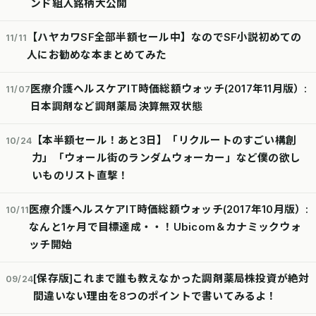
ンド組入銘柄大公開
【ハヤカワSF全部半額セール中】なのでSF小説初めての
11/11
人にお勧めな本まとめてみた
医療介護ヘルスケアIT時価総額ウォッチ(2017年11月版）:
11/07
日本調剤など調剤薬局決算無双状態
【本半額セール！あと3日】「リクルートのすごい構創
10/24
力」「ウォール街のランダムウォーカー」など僕の欲し
いものリスト直撃！
医療介護ヘルスケアIT時価総額ウォッチ(2017年10月版）:
10/11
なんと1ヶ月で目標達成・・！Ubicom＆カナミックウォ
ッチ開始
[保存版]これまで誰も教えなかった調剤薬局株投資が絶対
09/24
間違いない理由を8つのポイントで書いてみるよ！