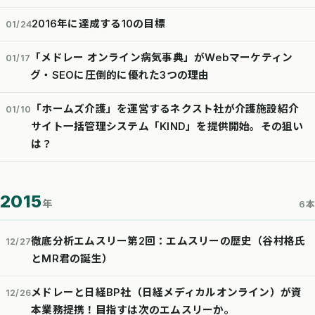
2016年に達成する10の目標
01/24
「メドレー オンライン病気事典」がWebマーケティン
01/17
グ・SEOに圧倒的に優れた3つの理由
「ホームズ介護」を運営するネクスト社が介護施設紹介
01/10
サイト一括管理システム「KIND」を提供開始。その狙い
は？
2015
年
6本
徹底分析エムスリー第2回：エムスリーの歴史（谷村格氏
12/27
とMR君の誕生）
メドレーと日経BP社（日経メディカルオンライン）が資
12/26
本業務提携！目指すは次のエムスリーか。