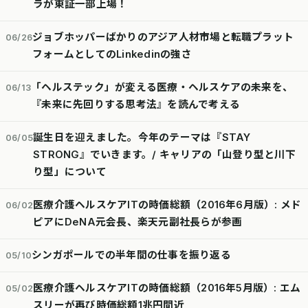
ラが東証一部上場！
ジョブホッパーばかりのアジア人材市場と転職プラット
06/26
フォームとしてのLinkedinの強さ
「ヘルステック」が変える医療・ヘルスケアの未来を、
06/13
『未来に先回りする思考法』を読んで考える
誕生日を迎えました。今年のテーマは『STAY
06/05
STRONG』でいきます。/ キャリアの「山登り型と川下
り型」について
医療介護ヘルスケアITの時価総額（2016年6月版）: メド
06/02
ピアにDeNA元会長、楽天元副社長らが参画
シンガポールでの半年間の仕事を振り返る
05/10
医療介護ヘルスケアITの時価総額（2016年5月版）: エム
05/02
スリーが再び時価総額1兆円間近