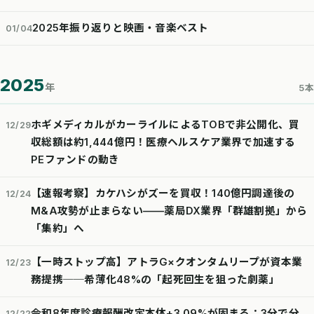
2025年振り返りと映画・音楽ベスト
01/04
2025
年
5本
ホギメディカルがカーライルによるTOBで非公開化、買
12/29
収総額は約1,444億円！医療ヘルスケア業界で加速する
PEファンドの動き
【速報考察】カケハシがズーを買収！140億円調達後の
12/24
M&A攻勢が止まらない——薬局DX業界「群雄割拠」から
「集約」へ
【一時ストップ高】アトラG×クオンタムリープが資本業
12/23
務提携──希薄化48%の「起死回生を狙った劇薬」
令和8年度診療報酬改定本体+3.09%が固まる：3分で分
12/22