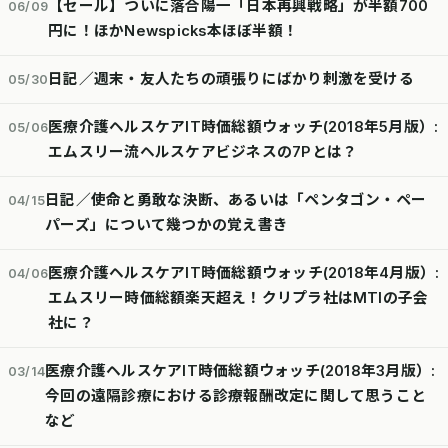
【セール】ついに落合陽一「日本再興戦略」が半額700
06/09
円に！ほかNewspicks本ほぼ半額！
日記／週末・友人たちの頑張りにばかり刺激を受ける
05/30
医療介護ヘルスケアIT時価総額ウォッチ(2018年5月版）:
05/06
エムスリー流ヘルスケアビジネスの7Pとは？
日記／使命と勇敢な決断、あるいは「ペンタゴン・ペー
04/15
パーズ」について幾つかの覚え書き
医療介護ヘルスケアIT時価総額ウォッチ(2018年4月版）:
04/06
エムスリー時価総額楽天超え！クリプラ社はMTIの子会
社に？
医療介護ヘルスケアIT時価総額ウォッチ(2018年3月版）:
03/14
今回の遠隔診療における診療報酬改定に関して思うこと
など