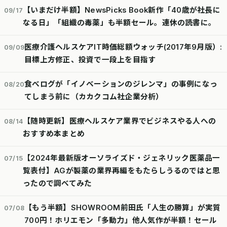
【いまだけ半額】NewsPicks Book新作「40歳が社長に
09/17
なる日」「組織の毒薬」も半額セール。連休の読書に。
医療介護ヘルスケアIT時価総額ウォッチ(2017年9月版）:
09/09
目標上方修正、投資で一段上を目指す
食べログが「イノベーションのジレンマ」の事例になっ
08/20
てしまう前に（カカクコム社企業分析）
【随時更新】医療ヘルスケア業界でビジネスやる人への
08/14
おすすめ本まとめ
【2024年最新版オーソライズド・ジェネリック医薬品一
07/15
覧表付】AGが製薬の業界再編をもたらしうるのではと思
ったので調べてみた
【もう半額】SHOWROOM前田氏「人生の勝算」が実質
07/08
700円！ホリエモン「多動力」他人気作が半額！セール