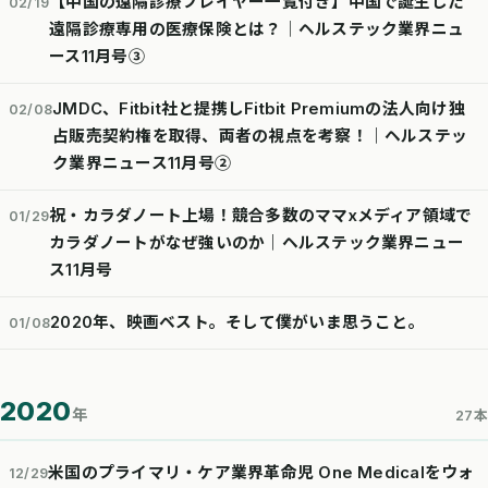
【中国の遠隔診療プレイヤー一覧付き】中国で誕生した
02/19
遠隔診療専用の医療保険とは？│ヘルステック業界ニュ
ース11月号③
JMDC、Fitbit社と提携しFitbit Premiumの法人向け独
02/08
占販売契約権を取得、両者の視点を考察！｜ヘルステッ
ク業界ニュース11月号②
祝・カラダノート上場！競合多数のママxメディア領域で
01/29
カラダノートがなぜ強いのか｜ヘルステック業界ニュー
ス11月号
2020年、映画ベスト。そして僕がいま思うこと。
01/08
2020
年
27本
米国のプライマリ・ケア業界革命児 One Medicalをウォ
12/29