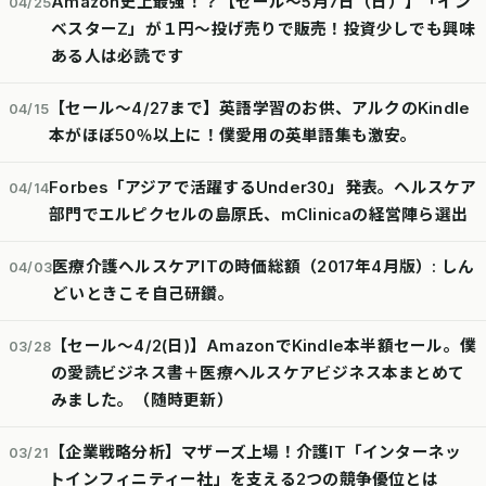
Amazon史上最強！？【セール～5月7日（日）】「イン
04/25
ベスターZ」が１円～投げ売りで販売！投資少しでも興味
ある人は必読です
【セール～4/27まで】英語学習のお供、アルクのKindle
04/15
本がほぼ50％以上に！僕愛用の英単語集も激安。
Forbes「アジアで活躍するUnder30」発表。ヘルスケア
04/14
部門でエルピクセルの島原氏、mClinicaの経営陣ら選出
医療介護ヘルスケアITの時価総額（2017年4月版）: しん
04/03
どいときこそ自己研鑽。
【セール～4/2(日)】AmazonでKindle本半額セール。僕
03/28
の愛読ビジネス書＋医療ヘルスケアビジネス本まとめて
みました。（随時更新）
【企業戦略分析】マザーズ上場！介護IT「インターネッ
03/21
トインフィニティー社」を支える2つの競争優位とは