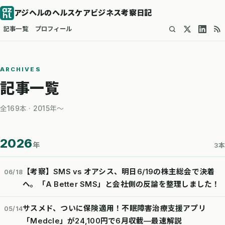
アジヘルのヘルスケアビジネス考察日記
記事一覧
プロフィール
ARCHIVES
記事一覧
全169本 · 2015年〜
2026
年
3本
【考察】SMS vs オアシス、明日6/19の株主総会で決着
06/18
へ。「A Better SMS」と会社側の反論を整理しました！
サスメド、ついに保険適用！不眠障害治療支援アプリ
05/14
「Medcle」が24,100円で6月収載—最速解説