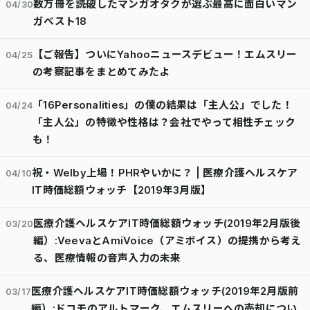
数万冊を読破したマンガオタクが選ぶ最高に面白いマン
04/30
ガベスト18
【ご報告】ついにYahooニュースデビュー！エムスリー
04/25
の考察記事をまとめてみたよ
「16Personalities」の僕の結果は「主人公」でした！
04/24
「主人公」の特徴や性格は？会社でやって相性チェック
も！
祝・Welby上場！PHRやいかに？ | 医療介護ヘルスケア
04/10
IT時価総額ウォッチ【2019年3月版】
医療介護ヘルスケアIT時価総額ウォッチ(2019年2月版後
03/20
編）:VeevaとAmiVoice（アミボイス）の提携から考え
る、医療情報の音声入力の未来
医療介護ヘルスケアIT時価総額ウォッチ(2019年2月版前
03/17
編）:ドコモのアルトマーク、エムスリーへの売却につい