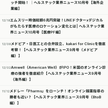
ッチ開始！ │ヘルステック業界ニュース10月号【海外企
業編】
エムスリー時価総額6兆円突破！LINEドクターxデジカル
12/18
がもたらす医療のロケーション変化とは| ヘルステック業
界ニュース10月号【医療PF編】
メドピア・日医工との合弁設立、kakari for Clinicを徹底
12/08
考察！【ヘルステック業界ニュース9月号（メドピア
編）】
Amwell（American Well）がIPO！米国のオンライン診
12/02
療の強者を徹底紹介【ヘルステック業界ニュース9月号
（海外編）】
メドレー「Pharms」をローンチ！オンライン服薬指導の
11/12
勝者も近い？【ヘルステック業界ニュース9月号（BtoB
編）】