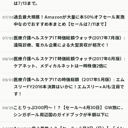
は7/13まで。
過去最大規模！Amazonが大量に本50％オフセール実施
07/06
中なのでおすすめ本まとめ【セールは7/11まで】
医療介護ヘルスケアIT時価総額ウォッチ(2017年7月版）:
07/02
遠隔診療、電カル企業による大型買収が相次ぐ！
医療介護ヘルスケアIT時価総額ウォッチ(2017年6月版）:
06/06
ケアネット、メディカルネットは一時株価2倍に
医療介護ヘルスケアITの時価総額（2017年5月版）: エム
05/03
スリーFY2016本決算はいかに！エムスリー×AIも注目で
す！
ことりっぷ300円～！？【セール～4月30日】GW旅に、
04/26
シンガポール周辺国のガイドブックが半額以下に