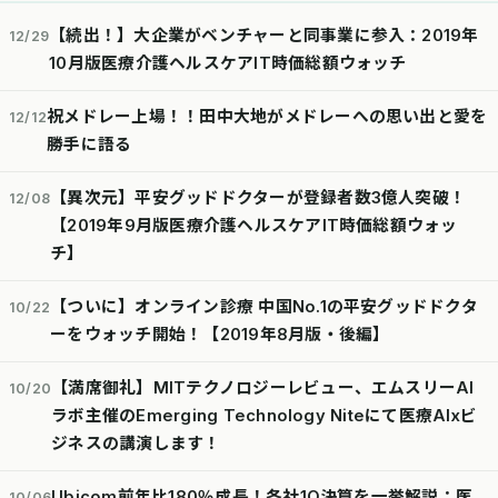
【続出！】大企業がベンチャーと同事業に参入：2019年
12/29
10月版医療介護ヘルスケアIT時価総額ウォッチ
祝メドレー上場！！田中大地がメドレーへの思い出と愛を
12/12
勝手に語る
【異次元】平安グッドドクターが登録者数3億人突破！
12/08
【2019年9月版医療介護ヘルスケアIT時価総額ウォッ
チ】
【ついに】オンライン診療 中国No.1の平安グッドドクタ
10/22
ーをウォッチ開始！【2019年8月版・後編】
【満席御礼】MITテクノロジーレビュー、エムスリーAI
10/20
ラボ主催のEmerging Technology Niteにて医療AIxビ
ジネスの講演します！
Ubicom前年比180％成長！各社1Q決算を一挙解説：医
10/06