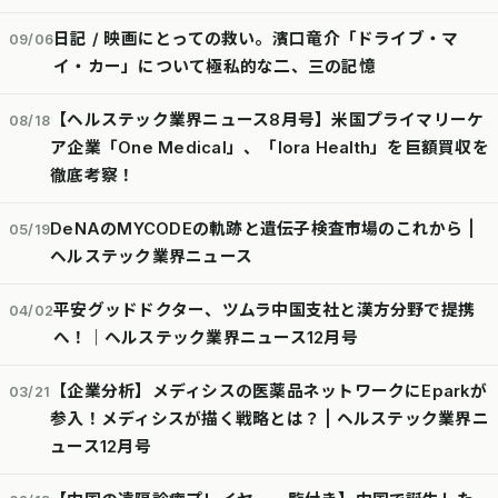
日記 / 映画にとっての救い。濱口竜介「ドライブ・マ
09/06
イ・カー」について極私的な二、三の記憶
【ヘルステック業界ニュース8月号】米国プライマリーケ
08/18
ア企業「One Medical」、「lora Health」を巨額買収を
徹底考察！
DeNAのMYCODEの軌跡と遺伝子検査市場のこれから |
05/19
ヘルステック業界ニュース
平安グッドドクター、ツムラ中国支社と漢方分野で提携
04/02
へ！｜ヘルステック業界ニュース12月号
【企業分析】メディシスの医薬品ネットワークにEparkが
03/21
参入！メディシスが描く戦略とは？ | ヘルステック業界ニ
ュース12月号