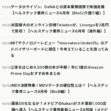
データホライゾン、DeNAとの資本業務提携で株価急騰
11/03
【ヘルステック業界ニュース8月号（BtoC/介護IT編）】
米国最大のオンライン診療Teladocが、Livongoを2兆円
10/22
で買収！【ヘルステック業界ニュース8月号（海外編）】
MITテクノロジーレビュー「Innovators Under35」のア
10/18
ドバイザリーボードに就任！今考えていることを語ってみ
る
三体をはじめ9,500冊の本が半額！年に1度のAmazon
10/13
Prime Dayおすすめ本まとめ
MDV決算特集！MDVデータの優位性とは？【ヘルステッ
10/08
ク業界ニュース8月号（BtoB編）】
薬局DX化なるか？メドピアのkakariがスギ薬局1,000店
10/04
舗へ導入【ヘルステック業界最新ニュース8月版（メドピ