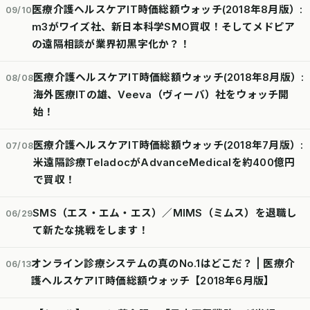
医療介護ヘルスケアIT時価総額ウォッチ(2018年8月版）:
09/10
m3がワイズ社、新日本科学SMO買収！そしてメドピア
の遠隔相談が業界初黒字化か？！
医療介護ヘルスケアIT時価総額ウォッチ(2018年8月版）:
08/08
海外医療ITの雄、Veeva（ヴィーバ）社をウォッチ開
始！
医療介護ヘルスケアIT時価総額ウォッチ(2018年7月版）:
07/08
米遠隔診療TeladocがAdvanceMedicalを約400億円
で買収！
SMS（エス・エム・エス）／MIMS（ミムス）を退職し
06/29
て新たな挑戦をします！
オンライン診療システムの真のNo.1はどこだ？ | 医療介
06/13
護ヘルスケアIT時価総額ウォッチ【2018年6月版】