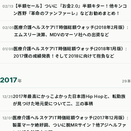
【半額セール】ついに『お金2.0』半額キター！他キンコ
02/13
ン西野『革命のファンファーレ』などお勧めまとめ！
医療介護ヘルスケアIT時価総額ウォッチ(2018年2月版）:
02/05
エムスリー決算、MDVのマーソ社への出資など
医療介護ヘルスケアIT時価総額ウォッチ(2018年1月版）:
01/09
2017僕の成績発表！そして2018に向けて抱負など
2017
年
29本
2017年最高にかっこよかった日本語Hip Hopと、転勤族
12/25
が見つけた地元愛について二、三の事柄
医療介護ヘルスケアIT時価総額ウォッチ(2017年12月版）:
12/01
製薬マーケ絶好調、ついに脱MRサイン？他アジヘルファ