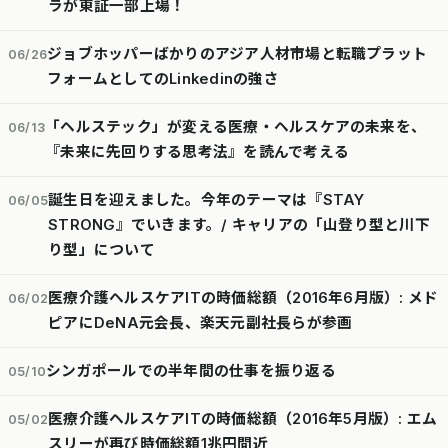
ラが東証一部上場！
ジョブホッパーばかりのアジア人材市場と転職プラット
06/26
フォームとしてのLinkedinの強さ
「ヘルステック」が変える医療・ヘルスケアの未来を、
06/13
『未来に先回りする思考法』を読んで考える
誕生日を迎えました。今年のテーマは『STAY
06/05
STRONG』でいきます。/ キャリアの「山登り型と川下
り型」について
医療介護ヘルスケアITの時価総額（2016年6月版）: メド
06/02
ピアにDeNA元会長、楽天元副社長らが参画
シンガポールでの半年間の仕事を振り返る
05/10
医療介護ヘルスケアITの時価総額（2016年5月版）: エム
05/02
スリーが再び時価総額1兆円間近