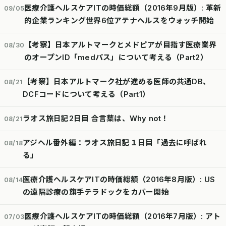
医療介護ヘルスケアITの時価総額（2016年9月版）: 革新
09/05
的企業ランキング世界6位アテナヘルスをウォッチ開始
【考察】日本アルトマークとメドピアが目指す医療業界
08/30
のオープンID「medパス」について考える（Part2）
【考察】日本アルトマーク社が進める医師の共通DB、
08/21
DCFコードについて考える（Part1）
ラオス旅日記2日目 合言葉は、Why not！
08/21
アジヘル番外編：ラオス旅日記１日目「過去に呼ばれ
08/18
る」
医療介護ヘルスケアITの時価総額（2016年8月版）: US
08/14
の遠隔診療の旗手テラドックをカバー開始
医療介護ヘルスケアITの時価総額（2016年7月版）: アト
07/03