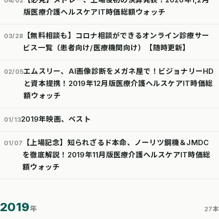
【必見】メドレー、上場後初の決算発表！2020年1,2月
04/02
版医療介護ヘルスケアIT時価総額ウォッチ
【無料相談も】コロナ相談ができるオンライン診療サー
03/28
ビス一覧（患者向け/医療機関向け）【随時更新】
エムスリー、AI画像診断をメガネ屋で！ビジョナリーHD
02/05
と資本提携！2019年12月版医療介護ヘルスケアIT時価総
額ウォッチ
2019年映画、ベスト
01/13
【上場記念】知られざるド本命、ノーリツ鋼機＆JMDC
01/07
を徹底解説！2019年11月版医療介護ヘルスケアIT時価総
額ウォッチ
2019
年
27本