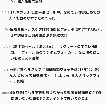
ンド組入銘柄大公開
【ハヤカワSF全部半額セール中】なのでSF小説初めての
11/11
人にお勧めな本まとめてみた
医療介護ヘルスケアIT時価総額ウォッチ(2017年11月版）:
11/07
日本調剤など調剤薬局決算無双状態
【本半額セール！あと3日】「リクルートのすごい構創
10/24
力」「ウォール街のランダムウォーカー」など僕の欲し
いものリスト直撃！
医療介護ヘルスケアIT時価総額ウォッチ(2017年10月版）:
10/11
なんと1ヶ月で目標達成・・！Ubicom＆カナミックウォ
ッチ開始
[保存版]これまで誰も教えなかった調剤薬局株投資が絶対
09/24
間違いない理由を8つのポイントで書いてみるよ！