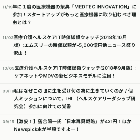
年に１度の医療機器の祭典「MEDTEC INNOVATION」に
11/19
参加！スタートアップがもっと医療機器に取り組むべき理
由とは？
医療介護ヘルスケアIT時価総額ウォッチ(2018年10月
11/03
版）:エムスリーの時価総額が-5,000億円他ニュース盛り
沢山！
医療介護ヘルスケアIT時価総額ウォッチ(2018年9月版）:
10/05
ケアネットやMDVの新ビジネスモデルに注目！
私はなぜこの世に生を受け何の為に生きていくのか / 個
09/18
人ミッションについて、IHL（ヘルスケアリーダシップ研
究会）参加に向けての覚書
【激安！】落合陽一氏「日本再興戦略」が431円！ほか
09/15
Newspick本が半額ですよー！