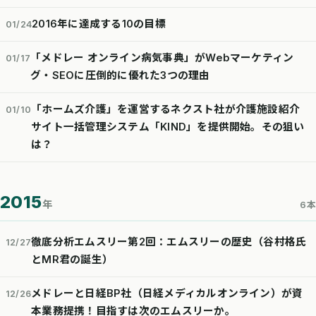
2016年に達成する10の目標
01/24
「メドレー オンライン病気事典」がWebマーケティン
01/17
グ・SEOに圧倒的に優れた3つの理由
「ホームズ介護」を運営するネクスト社が介護施設紹介
01/10
サイト一括管理システム「KIND」を提供開始。その狙い
は？
2015
年
6本
徹底分析エムスリー第2回：エムスリーの歴史（谷村格氏
12/27
とMR君の誕生）
メドレーと日経BP社（日経メディカルオンライン）が資
12/26
本業務提携！目指すは次のエムスリーか。