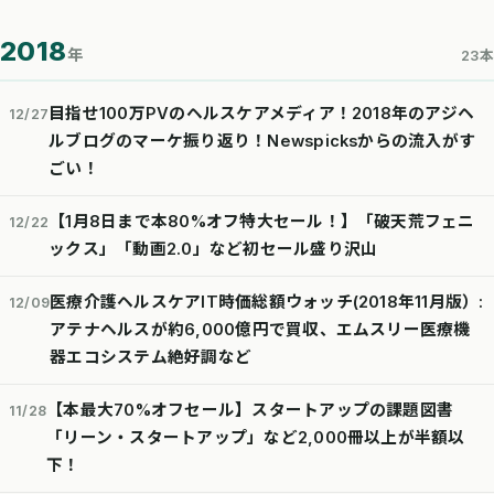
2018
年
23本
目指せ100万PVのヘルスケアメディア！2018年のアジヘ
12/27
ルブログのマーケ振り返り！Newspicksからの流入がす
ごい！
【1月8日まで本80%オフ特大セール！】「破天荒フェニ
12/22
ックス」「動画2.0」など初セール盛り沢山
医療介護ヘルスケアIT時価総額ウォッチ(2018年11月版）:
12/09
アテナヘルスが約6,000億円で買収、エムスリー医療機
器エコシステム絶好調など
【本最大70%オフセール】スタートアップの課題図書
11/28
「リーン・スタートアップ」など2,000冊以上が半額以
下！