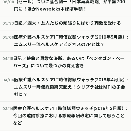
【セール】ついに落合陽一「日本再興戦略」が半額700
06/09
円に！ほかNewspicks本ほぼ半額！
日記／週末・友人たちの頑張りにばかり刺激を受ける
05/30
医療介護ヘルスケアIT時価総額ウォッチ(2018年5月版）:
05/06
エムスリー流ヘルスケアビジネスの7Pとは？
日記／使命と勇敢な決断、あるいは「ペンタゴン・ペー
04/15
パーズ」について幾つかの覚え書き
医療介護ヘルスケアIT時価総額ウォッチ(2018年4月版）:
04/06
エムスリー時価総額楽天超え！クリプラ社はMTIの子会
社に？
医療介護ヘルスケアIT時価総額ウォッチ(2018年3月版）:
03/14
今回の遠隔診療における診療報酬改定に関して思うこと
など