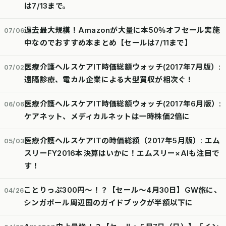
は7/13まで。
過去最大規模！Amazonが大量に本50％オフセール実施
07/06
中なのでおすすめ本まとめ【セールは7/11まで】
医療介護ヘルスケアIT時価総額ウォッチ(2017年7月版）:
07/02
遠隔診療、電カル企業による大型買収が相次ぐ！
医療介護ヘルスケアIT時価総額ウォッチ(2017年6月版）:
06/06
ケアネット、メディカルネットは一時株価2倍に
医療介護ヘルスケアITの時価総額（2017年5月版）: エム
05/03
スリーFY2016本決算はいかに！エムスリー×AIも注目で
す！
ことりっぷ300円～！？【セール～4月30日】GW旅に、
04/26
シンガポール周辺国のガイドブックが半額以下に