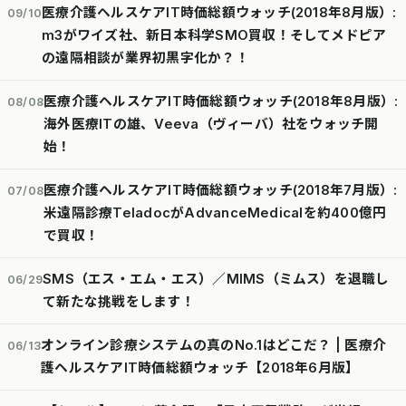
医療介護ヘルスケアIT時価総額ウォッチ(2018年8月版）:
09/10
m3がワイズ社、新日本科学SMO買収！そしてメドピア
の遠隔相談が業界初黒字化か？！
医療介護ヘルスケアIT時価総額ウォッチ(2018年8月版）:
08/08
海外医療ITの雄、Veeva（ヴィーバ）社をウォッチ開
始！
医療介護ヘルスケアIT時価総額ウォッチ(2018年7月版）:
07/08
米遠隔診療TeladocがAdvanceMedicalを約400億円
で買収！
SMS（エス・エム・エス）／MIMS（ミムス）を退職し
06/29
て新たな挑戦をします！
オンライン診療システムの真のNo.1はどこだ？ | 医療介
06/13
護ヘルスケアIT時価総額ウォッチ【2018年6月版】