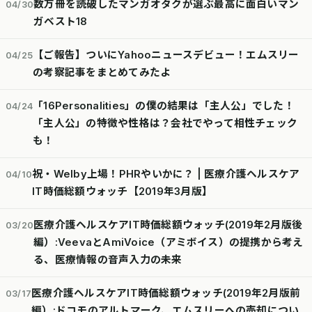
数万冊を読破したマンガオタクが選ぶ最高に面白いマン
04/30
ガベスト18
【ご報告】ついにYahooニュースデビュー！エムスリー
04/25
の考察記事をまとめてみたよ
「16Personalities」の僕の結果は「主人公」でした！
04/24
「主人公」の特徴や性格は？会社でやって相性チェック
も！
祝・Welby上場！PHRやいかに？ | 医療介護ヘルスケア
04/10
IT時価総額ウォッチ【2019年3月版】
医療介護ヘルスケアIT時価総額ウォッチ(2019年2月版後
03/20
編）:VeevaとAmiVoice（アミボイス）の提携から考え
る、医療情報の音声入力の未来
医療介護ヘルスケアIT時価総額ウォッチ(2019年2月版前
03/17
編）:ドコモのアルトマーク、エムスリーへの売却につい