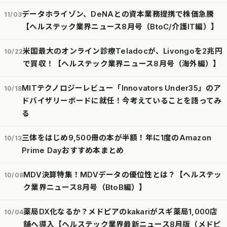
データホライゾン、DeNAとの資本業務提携で株価急騰
11/03
【ヘルステック業界ニュース8月号（BtoC/介護IT編）】
米国最大のオンライン診療Teladocが、Livongoを2兆円
10/22
で買収！【ヘルステック業界ニュース8月号（海外編）】
MITテクノロジーレビュー「Innovators Under35」のア
10/18
ドバイザリーボードに就任！今考えていることを語ってみ
る
三体をはじめ9,500冊の本が半額！年に1度のAmazon
10/13
Prime Dayおすすめ本まとめ
MDV決算特集！MDVデータの優位性とは？【ヘルステッ
10/08
ク業界ニュース8月号（BtoB編）】
薬局DX化なるか？メドピアのkakariがスギ薬局1,000店
10/04
舗へ導入【ヘルステック業界最新ニュース8月版（メドピ