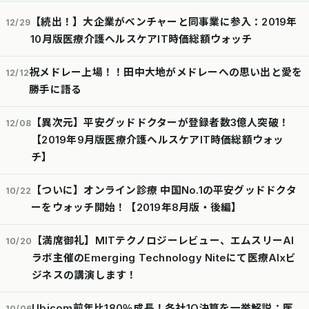
【続出！】大企業がベンチャーと同事業に参入：2019年
12/29
10月版医療介護ヘルスケアIT時価総額ウォッチ
祝メドレー上場！！田中大地がメドレーへの思い出と愛を
12/12
勝手に語る
【異次元】平安グッドドクターが登録者数3億人突破！
12/08
【2019年9月版医療介護ヘルスケアIT時価総額ウォッ
チ】
【ついに】オンライン診療 中国No.1の平安グッドドクタ
10/22
ーをウォッチ開始！【2019年8月版・後編】
【満席御礼】MITテクノロジーレビュー、エムスリーAI
10/20
ラボ主催のEmerging Technology Niteにて医療AIxビ
ジネスの講演します！
Ubicom前年比180％成長！各社1Q決算を一挙解説：医
10/06