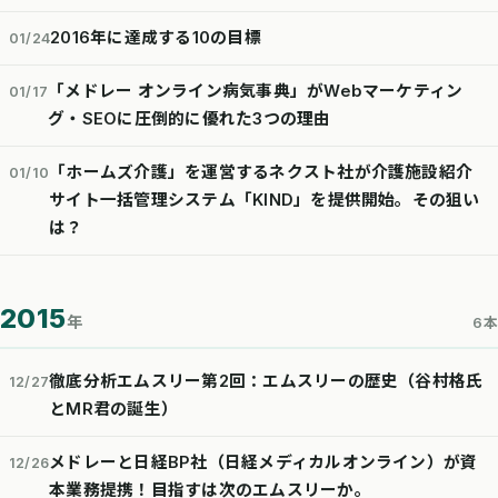
2016年に達成する10の目標
01/24
「メドレー オンライン病気事典」がWebマーケティン
01/17
グ・SEOに圧倒的に優れた3つの理由
「ホームズ介護」を運営するネクスト社が介護施設紹介
01/10
サイト一括管理システム「KIND」を提供開始。その狙い
は？
2015
年
6本
徹底分析エムスリー第2回：エムスリーの歴史（谷村格氏
12/27
とMR君の誕生）
メドレーと日経BP社（日経メディカルオンライン）が資
12/26
本業務提携！目指すは次のエムスリーか。