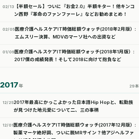
【半額セール】ついに『お金2.0』半額キター！他キンコ
02/13
ン西野『革命のファンファーレ』などお勧めまとめ！
医療介護ヘルスケアIT時価総額ウォッチ(2018年2月版）:
02/05
エムスリー決算、MDVのマーソ社への出資など
医療介護ヘルスケアIT時価総額ウォッチ(2018年1月版）:
01/09
2017僕の成績発表！そして2018に向けて抱負など
2017
年
29本
2017年最高にかっこよかった日本語Hip Hopと、転勤族
12/25
が見つけた地元愛について二、三の事柄
医療介護ヘルスケアIT時価総額ウォッチ(2017年12月版）:
12/01
製薬マーケ絶好調、ついに脱MRサイン？他アジヘルファ