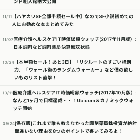
ンド組入銘柄大公開
【ハヤカワSF全部半額セール中】なのでSF小説初めての
11/11
人にお勧めな本まとめてみた
医療介護ヘルスケアIT時価総額ウォッチ(2017年11月版）:
11/07
日本調剤など調剤薬局決算無双状態
【本半額セール！あと3日】「リクルートのすごい構創
10/24
力」「ウォール街のランダムウォーカー」など僕の欲し
いものリスト直撃！
医療介護ヘルスケアIT時価総額ウォッチ(2017年10月版）:
10/11
なんと1ヶ月で目標達成・・！Ubicom＆カナミックウォ
ッチ開始
[保存版]これまで誰も教えなかった調剤薬局株投資が絶対
09/24
間違いない理由を8つのポイントで書いてみるよ！