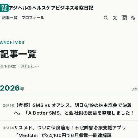
アジヘルのヘルスケアビジネス考察日記
記事一覧
プロフィール
ARCHIVES
記事一覧
全169本 · 2015年〜
2026
年
3本
【考察】SMS vs オアシス、明日6/19の株主総会で決着
06/18
へ。「A Better SMS」と会社側の反論を整理しました！
サスメド、ついに保険適用！不眠障害治療支援アプリ
05/14
「Medcle」が24,100円で6月収載—最速解説