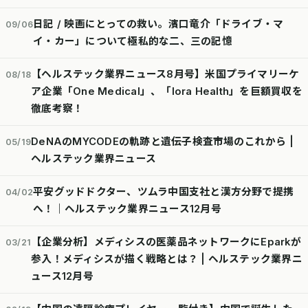
日記 / 映画にとっての救い。濱口竜介「ドライブ・マ
09/06
イ・カー」について極私的な二、三の記憶
【ヘルステック業界ニュース8月号】米国プライマリーケ
08/18
ア企業「One Medical」、「lora Health」を巨額買収を
徹底考察！
DeNAのMYCODEの軌跡と遺伝子検査市場のこれから |
05/19
ヘルステック業界ニュース
平安グッドドクター、ツムラ中国支社と漢方分野で提携
04/02
へ！｜ヘルステック業界ニュース12月号
【企業分析】メディシスの医薬品ネットワークにEparkが
03/21
参入！メディシスが描く戦略とは？ | ヘルステック業界ニ
ュース12月号