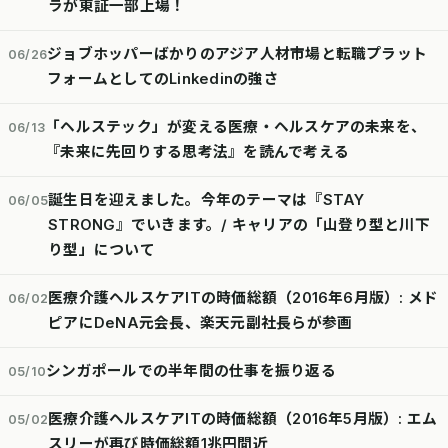
ラが東証一部上場！
ジョブホッパーばかりのアジア人材市場と転職プラット
06/26
フォームとしてのLinkedinの強さ
「ヘルステック」が変える医療・ヘルスケアの未来を、
06/13
『未来に先回りする思考法』を読んで考える
誕生日を迎えました。今年のテーマは『STAY
06/05
STRONG』でいきます。/ キャリアの「山登り型と川下
り型」について
医療介護ヘルスケアITの時価総額（2016年6月版）: メド
06/02
ピアにDeNA元会長、楽天元副社長らが参画
シンガポールでの半年間の仕事を振り返る
05/10
医療介護ヘルスケアITの時価総額（2016年5月版）: エム
05/02
スリーが再び時価総額1兆円間近