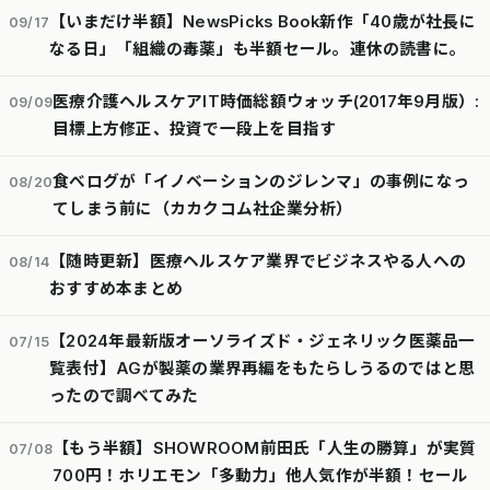
【いまだけ半額】NewsPicks Book新作「40歳が社長に
09/17
なる日」「組織の毒薬」も半額セール。連休の読書に。
医療介護ヘルスケアIT時価総額ウォッチ(2017年9月版）:
09/09
目標上方修正、投資で一段上を目指す
食べログが「イノベーションのジレンマ」の事例になっ
08/20
てしまう前に（カカクコム社企業分析）
【随時更新】医療ヘルスケア業界でビジネスやる人への
08/14
おすすめ本まとめ
【2024年最新版オーソライズド・ジェネリック医薬品一
07/15
覧表付】AGが製薬の業界再編をもたらしうるのではと思
ったので調べてみた
【もう半額】SHOWROOM前田氏「人生の勝算」が実質
07/08
700円！ホリエモン「多動力」他人気作が半額！セール