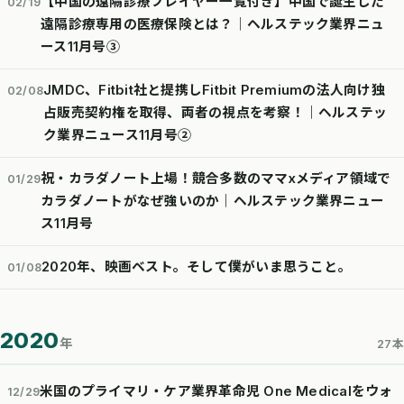
【中国の遠隔診療プレイヤー一覧付き】中国で誕生した
02/19
遠隔診療専用の医療保険とは？│ヘルステック業界ニュ
ース11月号③
JMDC、Fitbit社と提携しFitbit Premiumの法人向け独
02/08
占販売契約権を取得、両者の視点を考察！｜ヘルステッ
ク業界ニュース11月号②
祝・カラダノート上場！競合多数のママxメディア領域で
01/29
カラダノートがなぜ強いのか｜ヘルステック業界ニュー
ス11月号
2020年、映画ベスト。そして僕がいま思うこと。
01/08
2020
年
27本
米国のプライマリ・ケア業界革命児 One Medicalをウォ
12/29