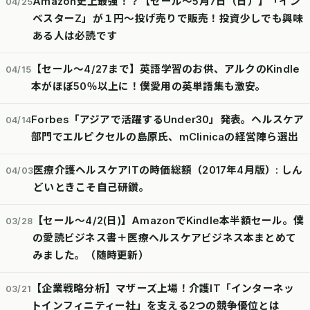
Amazon史上最強！？【セール～5月7日（日）】「イン
04/25
ベスターZ」が１円～投げ売りで販売！投資少しでも興味
ある人は必読です
【セール～4/27まで】英語学習のお供、アルクのKindle
04/15
本がほぼ50％以上に！僕愛用の英単語集も激安。
Forbes「アジアで活躍するUnder30」発表。ヘルスケア
04/14
部門でエルピクセルの島原氏、mClinicaの経営陣ら選出
医療介護ヘルスケアITの時価総額（2017年4月版）: しん
04/03
どいときこそ自己研鑽。
【セール～4/2(日)】AmazonでKindle本半額セール。僕
03/28
の愛読ビジネス書＋医療ヘルスケアビジネス本まとめて
みました。（随時更新）
【企業戦略分析】マザーズ上場！介護IT「インターネッ
03/21
トインフィニティー社」を支える2つの競争優位とは