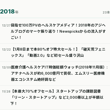
2018
年
23本
目指せ100万PVのヘルスケアメディア！2018年のアジヘ
12/27
ルブログのマーケ振り返り！Newspicksからの流入がす
ごい！
【1月8日まで本80%オフ特大セール！】「破天荒フェニ
12/22
ックス」「動画2.0」など初セール盛り沢山
医療介護ヘルスケアIT時価総額ウォッチ(2018年11月版）:
12/09
アテナヘルスが約6,000億円で買収、エムスリー医療機
器エコシステム絶好調など
【本最大70%オフセール】スタートアップの課題図書
11/28
「リーン・スタートアップ」など2,000冊以上が半額以
下！