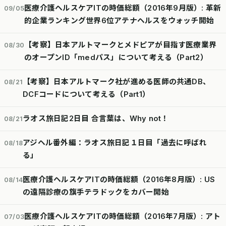
医療介護ヘルスケアITの時価総額（2016年9月版）: 革新
09/05
的企業ランキング世界6位アテナヘルスをウォッチ開始
【考察】日本アルトマークとメドピアが目指す医療業界
08/30
のオープンID「medパス」について考える（Part2）
【考察】日本アルトマーク社が進める医師の共通DB、
08/21
DCFコードについて考える（Part1）
ラオス旅日記2日目 合言葉は、Why not！
08/21
アジヘル番外編：ラオス旅日記１日目「過去に呼ばれ
08/18
る」
医療介護ヘルスケアITの時価総額（2016年8月版）: US
08/14
の遠隔診療の旗手テラドックをカバー開始
医療介護ヘルスケアITの時価総額（2016年7月版）: アト
07/03