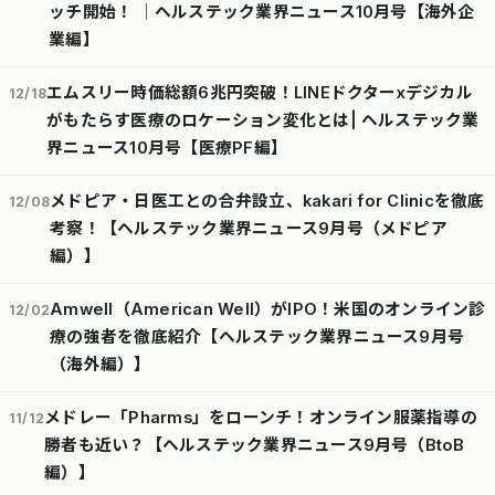
ッチ開始！ │ヘルステック業界ニュース10月号【海外企
業編】
エムスリー時価総額6兆円突破！LINEドクターxデジカル
12/18
がもたらす医療のロケーション変化とは| ヘルステック業
界ニュース10月号【医療PF編】
メドピア・日医工との合弁設立、kakari for Clinicを徹底
12/08
考察！【ヘルステック業界ニュース9月号（メドピア
編）】
Amwell（American Well）がIPO！米国のオンライン診
12/02
療の強者を徹底紹介【ヘルステック業界ニュース9月号
（海外編）】
メドレー「Pharms」をローンチ！オンライン服薬指導の
11/12
勝者も近い？【ヘルステック業界ニュース9月号（BtoB
編）】