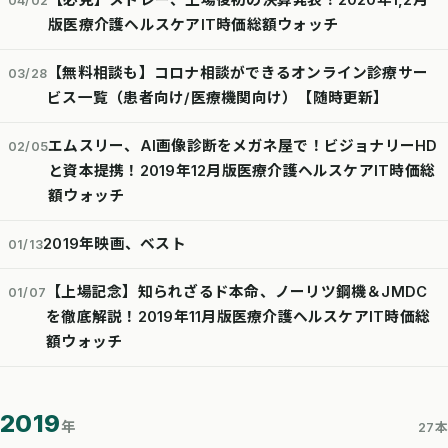
【必見】メドレー、上場後初の決算発表！2020年1,2月
04/02
版医療介護ヘルスケアIT時価総額ウォッチ
【無料相談も】コロナ相談ができるオンライン診療サー
03/28
ビス一覧（患者向け/医療機関向け）【随時更新】
エムスリー、AI画像診断をメガネ屋で！ビジョナリーHD
02/05
と資本提携！2019年12月版医療介護ヘルスケアIT時価総
額ウォッチ
2019年映画、ベスト
01/13
【上場記念】知られざるド本命、ノーリツ鋼機＆JMDC
01/07
を徹底解説！2019年11月版医療介護ヘルスケアIT時価総
額ウォッチ
2019
年
27本