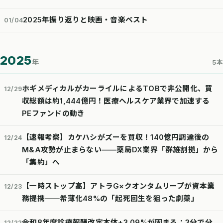
2025年振り返りと映画・音楽ベスト
01/04
2025
年
5本
ホギメディカルがカーライルによるTOBで非公開化、買
12/29
収総額は約1,444億円！医療ヘルスケア業界で加速する
PEファンドの動き
【速報考察】カケハシがズーを買収！140億円調達後の
12/24
M&A攻勢が止まらない——薬局DX業界「群雄割拠」から
「集約」へ
【一時ストップ高】アトラG×クオンタムリープが資本業
12/23
務提携──希薄化48%の「起死回生を狙った劇薬」
令和8年度診療報酬改定本体+3.09%が固まる：3分で分
12/22