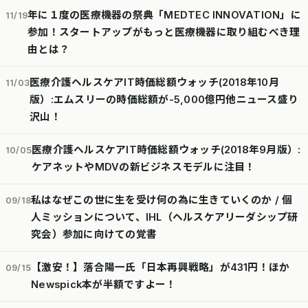
年に１度の医療機器の祭典「MEDTEC INNOVATION」に
11/19
参加！スタートアップがもっと医療機器に取り組むべき理
由とは？
医療介護ヘルスケアIT時価総額ウォッチ(2018年10月
11/03
版）:エムスリーの時価総額が-5,000億円他ニュース盛り
沢山！
医療介護ヘルスケアIT時価総額ウォッチ(2018年9月版）:
10/05
ケアネットやMDVの新ビジネスモデルに注目！
私はなぜこの世に生を受け何の為に生きていくのか / 個
09/18
人ミッションについて、IHL（ヘルスケアリーダシップ研
究会）参加に向けての覚書
【激安！】落合陽一氏「日本再興戦略」が431円！ほか
09/15
Newspick本が半額ですよー！