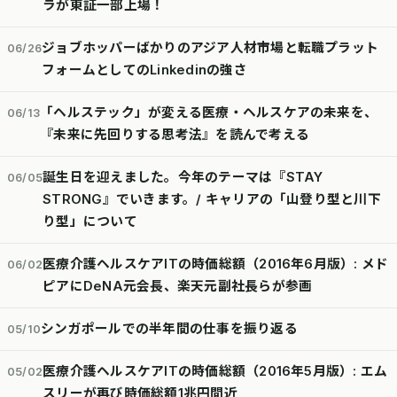
ラが東証一部上場！
ジョブホッパーばかりのアジア人材市場と転職プラット
06/26
フォームとしてのLinkedinの強さ
「ヘルステック」が変える医療・ヘルスケアの未来を、
06/13
『未来に先回りする思考法』を読んで考える
誕生日を迎えました。今年のテーマは『STAY
06/05
STRONG』でいきます。/ キャリアの「山登り型と川下
り型」について
医療介護ヘルスケアITの時価総額（2016年6月版）: メド
06/02
ピアにDeNA元会長、楽天元副社長らが参画
シンガポールでの半年間の仕事を振り返る
05/10
医療介護ヘルスケアITの時価総額（2016年5月版）: エム
05/02
スリーが再び時価総額1兆円間近