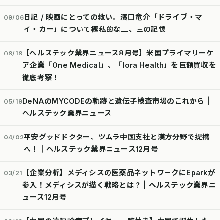
日記 / 映画にとっての救い。濱口竜介「ドライブ・マ
09/06
イ・カー」について極私的な二、三の記憶
【ヘルステック業界ニュース8月号】米国プライマリーケ
08/18
ア企業「One Medical」、「lora Health」を巨額買収を
徹底考察！
DeNAのMYCODEの軌跡と遺伝子検査市場のこれから |
05/19
ヘルステック業界ニュース
平安グッドドクター、ツムラ中国支社と漢方分野で提携
04/02
へ！｜ヘルステック業界ニュース12月号
【企業分析】メディシスの医薬品ネットワークにEparkが
03/21
参入！メディシスが描く戦略とは？ | ヘルステック業界ニ
ュース12月号