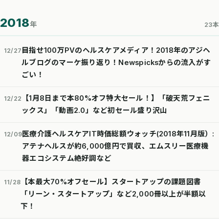
2018
年
23本
目指せ100万PVのヘルスケアメディア！2018年のアジヘ
12/27
ルブログのマーケ振り返り！Newspicksからの流入がす
ごい！
【1月8日まで本80%オフ特大セール！】「破天荒フェニ
12/22
ックス」「動画2.0」など初セール盛り沢山
医療介護ヘルスケアIT時価総額ウォッチ(2018年11月版）:
12/09
アテナヘルスが約6,000億円で買収、エムスリー医療機
器エコシステム絶好調など
【本最大70%オフセール】スタートアップの課題図書
11/28
「リーン・スタートアップ」など2,000冊以上が半額以
下！