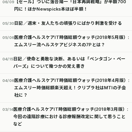
【セール】ついに落合陽一「日本再興戦略」が半額700
06/09
円に！ほかNewspicks本ほぼ半額！
日記／週末・友人たちの頑張りにばかり刺激を受ける
05/30
医療介護ヘルスケアIT時価総額ウォッチ(2018年5月版）:
05/06
エムスリー流ヘルスケアビジネスの7Pとは？
日記／使命と勇敢な決断、あるいは「ペンタゴン・ペー
04/15
パーズ」について幾つかの覚え書き
医療介護ヘルスケアIT時価総額ウォッチ(2018年4月版）:
04/06
エムスリー時価総額楽天超え！クリプラ社はMTIの子会
社に？
医療介護ヘルスケアIT時価総額ウォッチ(2018年3月版）:
03/14
今回の遠隔診療における診療報酬改定に関して思うこと
など