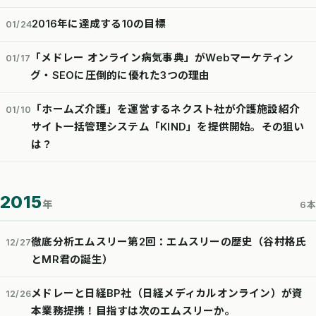
2016年に達成する10の目標
01/24
「メドレー オンライン病気事典」がWebマーケティン
01/17
グ・SEOに圧倒的に優れた3つの理由
「ホームズ介護」を運営するネクスト社が介護施設紹介
01/10
サイト一括管理システム「KIND」を提供開始。その狙い
は？
2015
年
6本
徹底分析エムスリー第2回：エムスリーの歴史（谷村格氏
12/27
とMR君の誕生）
メドレーと日経BP社（日経メディカルオンライン）が資
12/26
本業務提携！目指すは次のエムスリーか。