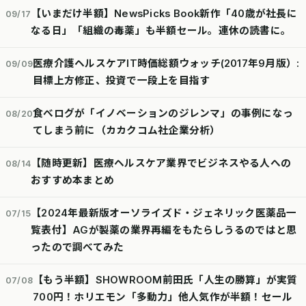
【いまだけ半額】NewsPicks Book新作「40歳が社長に
09/17
なる日」「組織の毒薬」も半額セール。連休の読書に。
医療介護ヘルスケアIT時価総額ウォッチ(2017年9月版）:
09/09
目標上方修正、投資で一段上を目指す
食べログが「イノベーションのジレンマ」の事例になっ
08/20
てしまう前に（カカクコム社企業分析）
【随時更新】医療ヘルスケア業界でビジネスやる人への
08/14
おすすめ本まとめ
【2024年最新版オーソライズド・ジェネリック医薬品一
07/15
覧表付】AGが製薬の業界再編をもたらしうるのではと思
ったので調べてみた
【もう半額】SHOWROOM前田氏「人生の勝算」が実質
07/08
700円！ホリエモン「多動力」他人気作が半額！セール