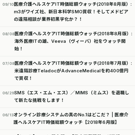
医療介護ヘルスケアIT時価総額ウォッチ(2018年8月版）:
09/10
m3がワイズ社、新日本科学SMO買収！そしてメドピア
の遠隔相談が業界初黒字化か？！
医療介護ヘルスケアIT時価総額ウォッチ(2018年8月版）:
08/08
海外医療ITの雄、Veeva（ヴィーバ）社をウォッチ開
始！
医療介護ヘルスケアIT時価総額ウォッチ(2018年7月版）:
07/08
米遠隔診療TeladocがAdvanceMedicalを約400億円
で買収！
SMS（エス・エム・エス）／MIMS（ミムス）を退職し
06/29
て新たな挑戦をします！
オンライン診療システムの真のNo.1はどこだ？ | 医療介
06/13
護ヘルスケアIT時価総額ウォッチ【2018年6月版】