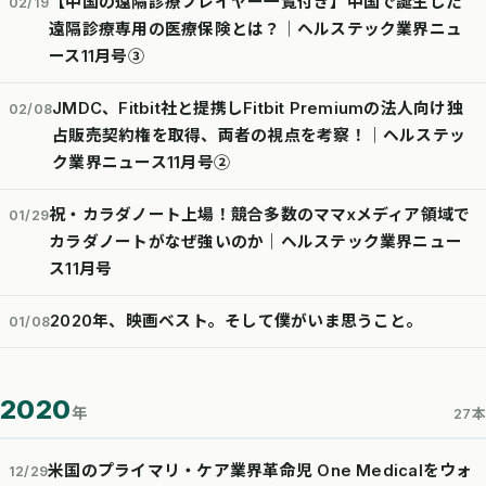
【中国の遠隔診療プレイヤー一覧付き】中国で誕生した
02/19
遠隔診療専用の医療保険とは？│ヘルステック業界ニュ
ース11月号③
JMDC、Fitbit社と提携しFitbit Premiumの法人向け独
02/08
占販売契約権を取得、両者の視点を考察！｜ヘルステッ
ク業界ニュース11月号②
祝・カラダノート上場！競合多数のママxメディア領域で
01/29
カラダノートがなぜ強いのか｜ヘルステック業界ニュー
ス11月号
2020年、映画ベスト。そして僕がいま思うこと。
01/08
2020
年
27本
米国のプライマリ・ケア業界革命児 One Medicalをウォ
12/29