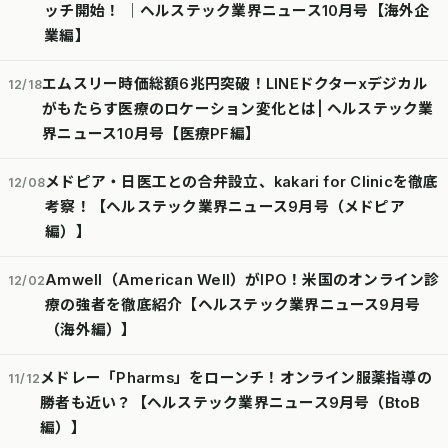
ッチ開始！ │ヘルステック業界ニュース10月号【海外企
業編】
エムスリー時価総額6兆円突破！LINEドクターxデジカル
12/18
がもたらす医療のロケーション変化とは| ヘルステック業
界ニュース10月号【医療PF編】
メドピア・日医工との合弁設立、kakari for Clinicを徹底
12/08
考察！【ヘルステック業界ニュース9月号（メドピア
編）】
Amwell（American Well）がIPO！米国のオンライン診
12/02
療の強者を徹底紹介【ヘルステック業界ニュース9月号
（海外編）】
メドレー「Pharms」をローンチ！オンライン服薬指導の
11/12
勝者も近い？【ヘルステック業界ニュース9月号（BtoB
編）】