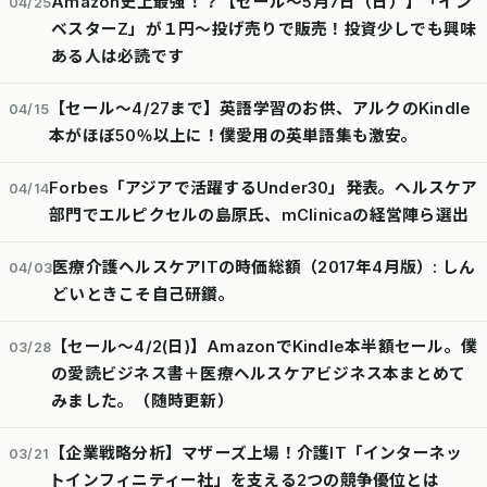
Amazon史上最強！？【セール～5月7日（日）】「イン
04/25
ベスターZ」が１円～投げ売りで販売！投資少しでも興味
ある人は必読です
【セール～4/27まで】英語学習のお供、アルクのKindle
04/15
本がほぼ50％以上に！僕愛用の英単語集も激安。
Forbes「アジアで活躍するUnder30」発表。ヘルスケア
04/14
部門でエルピクセルの島原氏、mClinicaの経営陣ら選出
医療介護ヘルスケアITの時価総額（2017年4月版）: しん
04/03
どいときこそ自己研鑽。
【セール～4/2(日)】AmazonでKindle本半額セール。僕
03/28
の愛読ビジネス書＋医療ヘルスケアビジネス本まとめて
みました。（随時更新）
【企業戦略分析】マザーズ上場！介護IT「インターネッ
03/21
トインフィニティー社」を支える2つの競争優位とは