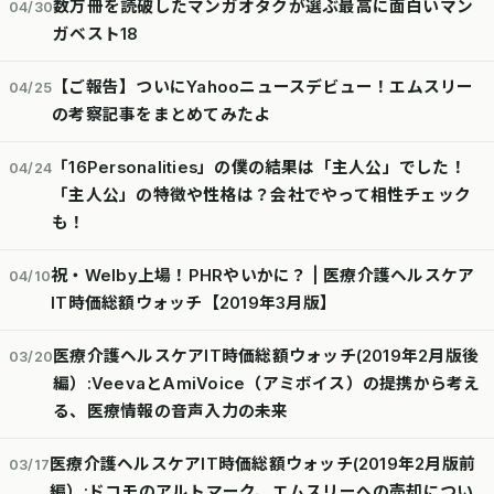
数万冊を読破したマンガオタクが選ぶ最高に面白いマン
04/30
ガベスト18
【ご報告】ついにYahooニュースデビュー！エムスリー
04/25
の考察記事をまとめてみたよ
「16Personalities」の僕の結果は「主人公」でした！
04/24
「主人公」の特徴や性格は？会社でやって相性チェック
も！
祝・Welby上場！PHRやいかに？ | 医療介護ヘルスケア
04/10
IT時価総額ウォッチ【2019年3月版】
医療介護ヘルスケアIT時価総額ウォッチ(2019年2月版後
03/20
編）:VeevaとAmiVoice（アミボイス）の提携から考え
る、医療情報の音声入力の未来
医療介護ヘルスケアIT時価総額ウォッチ(2019年2月版前
03/17
編）:ドコモのアルトマーク、エムスリーへの売却につい