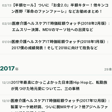
【半額セール】ついに『お金2.0』半額キター！他キンコ
02/13
ン西野『革命のファンファーレ』などお勧めまとめ！
医療介護ヘルスケアIT時価総額ウォッチ(2018年2月版）:
02/05
エムスリー決算、MDVのマーソ社への出資など
医療介護ヘルスケアIT時価総額ウォッチ(2018年1月版）:
01/09
2017僕の成績発表！そして2018に向けて抱負など
2017
年
29本
2017年最高にかっこよかった日本語Hip Hopと、転勤族
12/25
が見つけた地元愛について二、三の事柄
医療介護ヘルスケアIT時価総額ウォッチ(2017年12月版）:
12/01
製薬マーケ絶好調、ついに脱MRサイン？他アジヘルファ