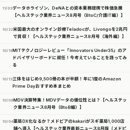
データホライゾン、DeNAとの資本業務提携で株価急騰
11/03
【ヘルステック業界ニュース8月号（BtoC/介護IT編）】
米国最大のオンライン診療Teladocが、Livongoを2兆円
10/22
で買収！【ヘルステック業界ニュース8月号（海外編）】
MITテクノロジーレビュー「Innovators Under35」のア
10/18
ドバイザリーボードに就任！今考えていることを語ってみ
る
三体をはじめ9,500冊の本が半額！年に1度のAmazon
10/13
Prime Dayおすすめ本まとめ
MDV決算特集！MDVデータの優位性とは？【ヘルステッ
10/08
ク業界ニュース8月号（BtoB編）】
薬局DX化なるか？メドピアのkakariがスギ薬局1,000店
10/04
舗へ導入【ヘルステック業界最新ニュース8月版（メドピ