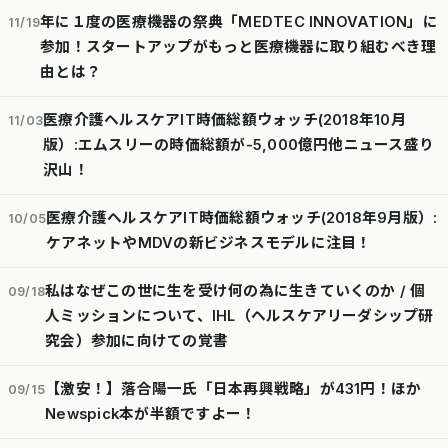
年に１度の医療機器の祭典「MEDTEC INNOVATION」に
11/19
参加！スタートアップがもっと医療機器に取り組むべき理
由とは？
医療介護ヘルスケアIT時価総額ウォッチ(2018年10月
11/03
版）:エムスリーの時価総額が-5,000億円他ニュース盛り
沢山！
医療介護ヘルスケアIT時価総額ウォッチ(2018年9月版）:
10/05
ケアネットやMDVの新ビジネスモデルに注目！
私はなぜこの世に生を受け何の為に生きていくのか / 個
09/18
人ミッションについて、IHL（ヘルスケアリーダシップ研
究会）参加に向けての覚書
【激安！】落合陽一氏「日本再興戦略」が431円！ほか
09/15
Newspick本が半額ですよー！