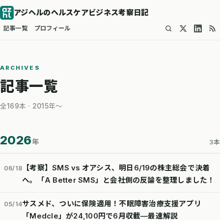
アジヘルのヘルスケアビジネス考察日記
記事一覧
プロフィール
ARCHIVES
記事一覧
全169本 · 2015年〜
2026
年
3本
【考察】SMS vs オアシス、明日6/19の株主総会で決着
06/18
へ。「A Better SMS」と会社側の反論を整理しました！
サスメド、ついに保険適用！不眠障害治療支援アプリ
05/14
「Medcle」が24,100円で6月収載—最速解説