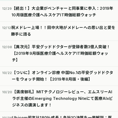
【続出！】大企業がベンチャーと同事業に参入：2019年
12/29
10月版医療介護ヘルスケアIT時価総額ウォッチ
祝メドレー上場！！田中大地がメドレーへの思い出と愛を
12/12
勝手に語る
【異次元】平安グッドドクターが登録者数3億人突破！
12/08
【2019年9月版医療介護ヘルスケアIT時価総額ウォッ
チ】
【ついに】オンライン診療 中国No.1の平安グッドドクタ
10/22
ーをウォッチ開始！【2019年8月版・後編】
【満席御礼】MITテクノロジーレビュー、エムスリーAI
10/20
ラボ主催のEmerging Technology Niteにて医療AIxビ
ジネスの講演します！
Ubicom前年比180％成長！各社1Q決算を一挙解説：医
10/06