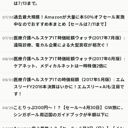
は7/13まで。
過去最大規模！Amazonが大量に本50％オフセール実施
07/06
中なのでおすすめ本まとめ【セールは7/11まで】
医療介護ヘルスケアIT時価総額ウォッチ(2017年7月版）:
07/02
遠隔診療、電カル企業による大型買収が相次ぐ！
医療介護ヘルスケアIT時価総額ウォッチ(2017年6月版）:
06/06
ケアネット、メディカルネットは一時株価2倍に
医療介護ヘルスケアITの時価総額（2017年5月版）: エム
05/03
スリーFY2016本決算はいかに！エムスリー×AIも注目で
す！
ことりっぷ300円～！？【セール～4月30日】GW旅に、
04/26
シンガポール周辺国のガイドブックが半額以下に