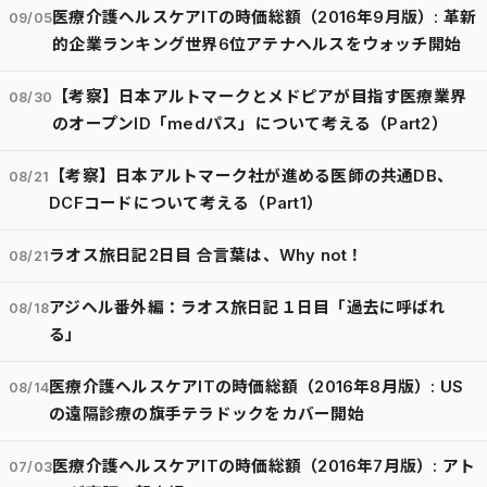
医療介護ヘルスケアITの時価総額（2016年9月版）: 革新
09/05
的企業ランキング世界6位アテナヘルスをウォッチ開始
【考察】日本アルトマークとメドピアが目指す医療業界
08/30
のオープンID「medパス」について考える（Part2）
【考察】日本アルトマーク社が進める医師の共通DB、
08/21
DCFコードについて考える（Part1）
ラオス旅日記2日目 合言葉は、Why not！
08/21
アジヘル番外編：ラオス旅日記１日目「過去に呼ばれ
08/18
る」
医療介護ヘルスケアITの時価総額（2016年8月版）: US
08/14
の遠隔診療の旗手テラドックをカバー開始
医療介護ヘルスケアITの時価総額（2016年7月版）: アト
07/03