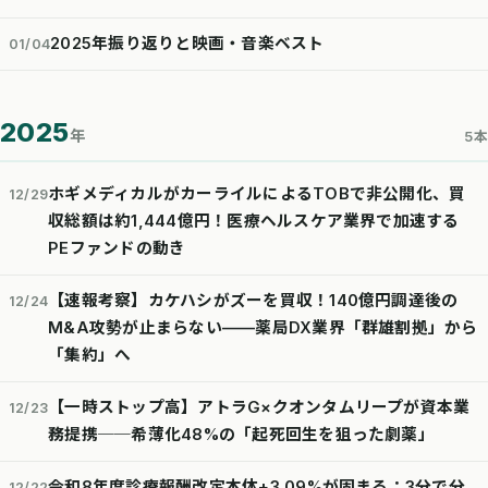
2025年振り返りと映画・音楽ベスト
01/04
2025
年
5本
ホギメディカルがカーライルによるTOBで非公開化、買
12/29
収総額は約1,444億円！医療ヘルスケア業界で加速する
PEファンドの動き
【速報考察】カケハシがズーを買収！140億円調達後の
12/24
M&A攻勢が止まらない——薬局DX業界「群雄割拠」から
「集約」へ
【一時ストップ高】アトラG×クオンタムリープが資本業
12/23
務提携──希薄化48%の「起死回生を狙った劇薬」
令和8年度診療報酬改定本体+3.09%が固まる：3分で分
12/22