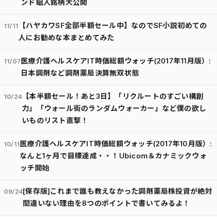
ンド組入銘柄大公開
【ハヤカワSF全部半額セール中】なのでSF小説初めての
11/11
人にお勧めな本まとめてみた
医療介護ヘルスケアIT時価総額ウォッチ(2017年11月版）:
11/07
日本調剤など調剤薬局決算無双状態
【本半額セール！あと3日】「リクルートのすごい構創
10/24
力」「ウォール街のランダムウォーカー」など僕の欲し
いものリスト直撃！
医療介護ヘルスケアIT時価総額ウォッチ(2017年10月版）:
10/11
なんと1ヶ月で目標達成・・！Ubicom＆カナミックウォ
ッチ開始
[保存版]これまで誰も教えなかった調剤薬局株投資が絶対
09/24
間違いない理由を8つのポイントで書いてみるよ！