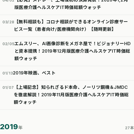
【必見】メドレー、上場後初の決算発表！2020年1,2月
04/02
版医療介護ヘルスケアIT時価総額ウォッチ
【無料相談も】コロナ相談ができるオンライン診療サー
03/28
ビス一覧（患者向け/医療機関向け）【随時更新】
エムスリー、AI画像診断をメガネ屋で！ビジョナリーHD
02/05
と資本提携！2019年12月版医療介護ヘルスケアIT時価総
額ウォッチ
2019年映画、ベスト
01/13
【上場記念】知られざるド本命、ノーリツ鋼機＆JMDC
01/07
を徹底解説！2019年11月版医療介護ヘルスケアIT時価総
額ウォッチ
2019
年
27本