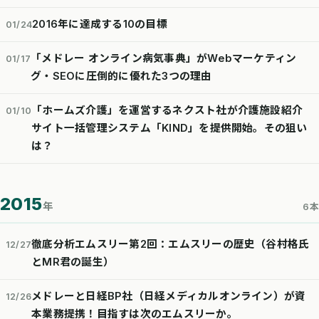
2016年に達成する10の目標
01/24
「メドレー オンライン病気事典」がWebマーケティン
01/17
グ・SEOに圧倒的に優れた3つの理由
「ホームズ介護」を運営するネクスト社が介護施設紹介
01/10
サイト一括管理システム「KIND」を提供開始。その狙い
は？
2015
年
6本
徹底分析エムスリー第2回：エムスリーの歴史（谷村格氏
12/27
とMR君の誕生）
メドレーと日経BP社（日経メディカルオンライン）が資
12/26
本業務提携！目指すは次のエムスリーか。