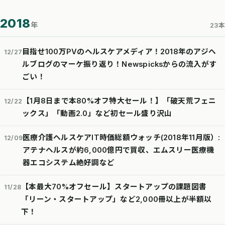
2018
年
23本
目指せ100万PVのヘルスケアメディア！2018年のアジヘ
12/27
ルブログのマーケ振り返り！Newspicksからの流入がす
ごい！
【1月8日まで本80%オフ特大セール！】「破天荒フェニ
12/22
ックス」「動画2.0」など初セール盛り沢山
医療介護ヘルスケアIT時価総額ウォッチ(2018年11月版）:
12/09
アテナヘルスが約6,000億円で買収、エムスリー医療機
器エコシステム絶好調など
【本最大70%オフセール】スタートアップの課題図書
11/28
「リーン・スタートアップ」など2,000冊以上が半額以
下！