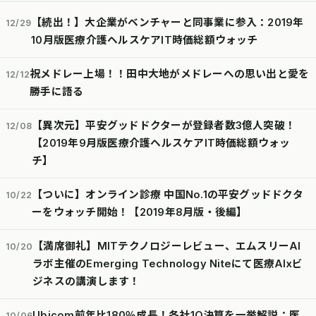
【続出！】大企業がベンチャーと同事業に参入：2019年
12/29
10月版医療介護ヘルスケアIT時価総額ウォッチ
祝メドレー上場！！田中大地がメドレーへの思い出と愛を
12/12
勝手に語る
【異次元】平安グッドドクターが登録者数3億人突破！
12/08
【2019年9月版医療介護ヘルスケアIT時価総額ウォッ
チ】
【ついに】オンライン診療 中国No.1の平安グッドドクタ
10/22
ーをウォッチ開始！【2019年8月版・後編】
【満席御礼】MITテクノロジーレビュー、エムスリーAI
10/20
ラボ主催のEmerging Technology Niteにて医療AIxビ
ジネスの講演します！
Ubicom前年比180％成長！各社1Q決算を一挙解説：医
10/06