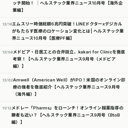
ッチ開始！ │ヘルステック業界ニュース10月号【海外企
業編】
エムスリー時価総額6兆円突破！LINEドクターxデジカル
12/18
がもたらす医療のロケーション変化とは| ヘルステック業
界ニュース10月号【医療PF編】
メドピア・日医工との合弁設立、kakari for Clinicを徹底
12/08
考察！【ヘルステック業界ニュース9月号（メドピア
編）】
Amwell（American Well）がIPO！米国のオンライン診
12/02
療の強者を徹底紹介【ヘルステック業界ニュース9月号
（海外編）】
メドレー「Pharms」をローンチ！オンライン服薬指導の
11/12
勝者も近い？【ヘルステック業界ニュース9月号（BtoB
編）】