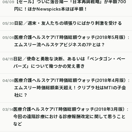
【セール】ついに落合陽一「日本再興戦略」が半額700
06/09
円に！ほかNewspicks本ほぼ半額！
日記／週末・友人たちの頑張りにばかり刺激を受ける
05/30
医療介護ヘルスケアIT時価総額ウォッチ(2018年5月版）:
05/06
エムスリー流ヘルスケアビジネスの7Pとは？
日記／使命と勇敢な決断、あるいは「ペンタゴン・ペー
04/15
パーズ」について幾つかの覚え書き
医療介護ヘルスケアIT時価総額ウォッチ(2018年4月版）:
04/06
エムスリー時価総額楽天超え！クリプラ社はMTIの子会
社に？
医療介護ヘルスケアIT時価総額ウォッチ(2018年3月版）:
03/14
今回の遠隔診療における診療報酬改定に関して思うこと
など