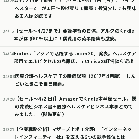
Amazon史上最強！？【セール～5月7日（日）】「イン
04/25
ベスターZ」が１円～投げ売りで販売！投資少しでも興味
ある人は必読です
【セール～4/27まで】英語学習のお供、アルクのKindle
04/15
本がほぼ50％以上に！僕愛用の英単語集も激安。
Forbes「アジアで活躍するUnder30」発表。ヘルスケア
04/14
部門でエルピクセルの島原氏、mClinicaの経営陣ら選出
医療介護ヘルスケアITの時価総額（2017年4月版）: しん
04/03
どいときこそ自己研鑽。
【セール～4/2(日)】AmazonでKindle本半額セール。僕
03/28
の愛読ビジネス書＋医療ヘルスケアビジネス本まとめて
みました。（随時更新）
【企業戦略分析】マザーズ上場！介護IT「インターネッ
03/21
トインフィニティー社」を支える2つの競争優位とは