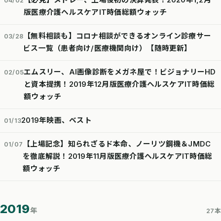
【必見】メドレー、上場後初の決算発表！2020年1,2月
04/02
版医療介護ヘルスケアIT時価総額ウォッチ
【無料相談も】コロナ相談ができるオンライン診療サー
03/28
ビス一覧（患者向け/医療機関向け）【随時更新】
エムスリー、AI画像診断をメガネ屋で！ビジョナリーHD
02/05
と資本提携！2019年12月版医療介護ヘルスケアIT時価総
額ウォッチ
2019年映画、ベスト
01/13
【上場記念】知られざるド本命、ノーリツ鋼機＆JMDC
01/07
を徹底解説！2019年11月版医療介護ヘルスケアIT時価総
額ウォッチ
2019
年
27本