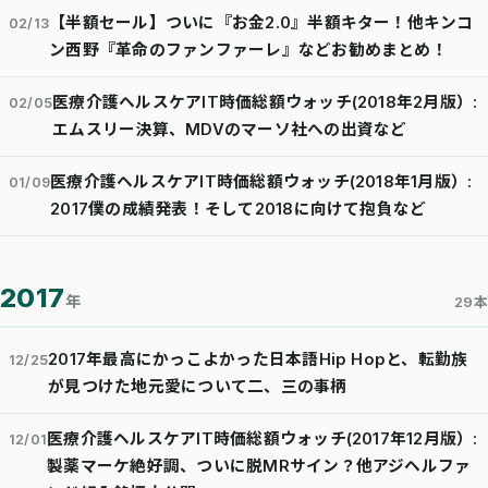
【半額セール】ついに『お金2.0』半額キター！他キンコ
02/13
ン西野『革命のファンファーレ』などお勧めまとめ！
医療介護ヘルスケアIT時価総額ウォッチ(2018年2月版）:
02/05
エムスリー決算、MDVのマーソ社への出資など
医療介護ヘルスケアIT時価総額ウォッチ(2018年1月版）:
01/09
2017僕の成績発表！そして2018に向けて抱負など
2017
年
29本
2017年最高にかっこよかった日本語Hip Hopと、転勤族
12/25
が見つけた地元愛について二、三の事柄
医療介護ヘルスケアIT時価総額ウォッチ(2017年12月版）:
12/01
製薬マーケ絶好調、ついに脱MRサイン？他アジヘルファ