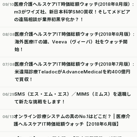
医療介護ヘルスケアIT時価総額ウォッチ(2018年8月版）:
09/10
m3がワイズ社、新日本科学SMO買収！そしてメドピア
の遠隔相談が業界初黒字化か？！
医療介護ヘルスケアIT時価総額ウォッチ(2018年8月版）:
08/08
海外医療ITの雄、Veeva（ヴィーバ）社をウォッチ開
始！
医療介護ヘルスケアIT時価総額ウォッチ(2018年7月版）:
07/08
米遠隔診療TeladocがAdvanceMedicalを約400億円
で買収！
SMS（エス・エム・エス）／MIMS（ミムス）を退職し
06/29
て新たな挑戦をします！
オンライン診療システムの真のNo.1はどこだ？ | 医療介
06/13
護ヘルスケアIT時価総額ウォッチ【2018年6月版】