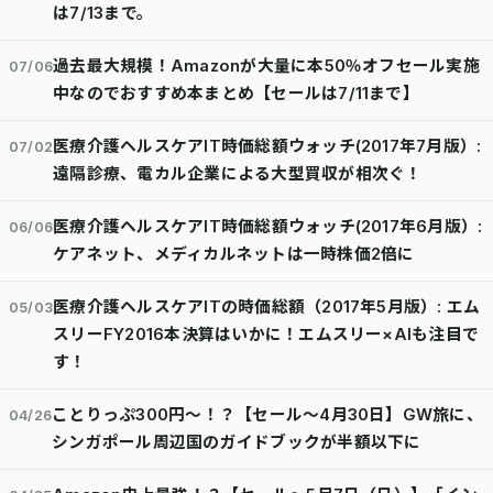
は7/13まで。
過去最大規模！Amazonが大量に本50％オフセール実施
07/06
中なのでおすすめ本まとめ【セールは7/11まで】
医療介護ヘルスケアIT時価総額ウォッチ(2017年7月版）:
07/02
遠隔診療、電カル企業による大型買収が相次ぐ！
医療介護ヘルスケアIT時価総額ウォッチ(2017年6月版）:
06/06
ケアネット、メディカルネットは一時株価2倍に
医療介護ヘルスケアITの時価総額（2017年5月版）: エム
05/03
スリーFY2016本決算はいかに！エムスリー×AIも注目で
す！
ことりっぷ300円～！？【セール～4月30日】GW旅に、
04/26
シンガポール周辺国のガイドブックが半額以下に