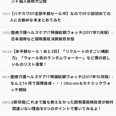
ンド組入銘柄大公開
【ハヤカワSF全部半額セール中】なのでSF小説初めての
11/11
人にお勧めな本まとめてみた
医療介護ヘルスケアIT時価総額ウォッチ(2017年11月版）:
11/07
日本調剤など調剤薬局決算無双状態
【本半額セール！あと3日】「リクルートのすごい構創
10/24
力」「ウォール街のランダムウォーカー」など僕の欲し
いものリスト直撃！
医療介護ヘルスケアIT時価総額ウォッチ(2017年10月版）:
10/11
なんと1ヶ月で目標達成・・！Ubicom＆カナミックウォ
ッチ開始
[保存版]これまで誰も教えなかった調剤薬局株投資が絶対
09/24
間違いない理由を8つのポイントで書いてみるよ！