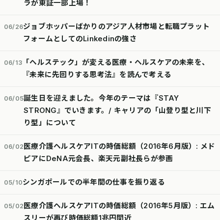
ラが東証一部上場！
ジョブホッパーばかりのアジア人材市場と転職プラット
06/26
フォームとしてのLinkedinの強さ
「ヘルステック」が変える医療・ヘルスケアの未来を、
06/13
『未来に先回りする思考法』を読んで考える
誕生日を迎えました。今年のテーマは『STAY
06/05
STRONG』でいきます。/ キャリアの「山登り型と川下
り型」について
医療介護ヘルスケアITの時価総額（2016年6月版）: メド
06/02
ピアにDeNA元会長、楽天元副社長らが参画
シンガポールでの半年間の仕事を振り返る
05/10
医療介護ヘルスケアITの時価総額（2016年5月版）: エム
05/02
スリーが再び時価総額1兆円間近