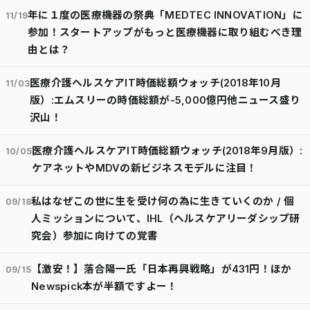
年に１度の医療機器の祭典「MEDTEC INNOVATION」に
11/19
参加！スタートアップがもっと医療機器に取り組むべき理
由とは？
医療介護ヘルスケアIT時価総額ウォッチ(2018年10月
11/03
版）:エムスリーの時価総額が-5,000億円他ニュース盛り
沢山！
医療介護ヘルスケアIT時価総額ウォッチ(2018年9月版）:
10/05
ケアネットやMDVの新ビジネスモデルに注目！
私はなぜこの世に生を受け何の為に生きていくのか / 個
09/18
人ミッションについて、IHL（ヘルスケアリーダシップ研
究会）参加に向けての覚書
【激安！】落合陽一氏「日本再興戦略」が431円！ほか
09/15
Newspick本が半額ですよー！