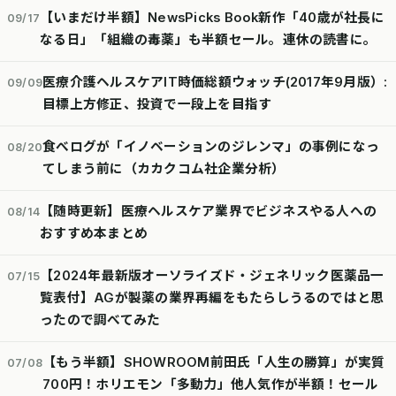
【いまだけ半額】NewsPicks Book新作「40歳が社長に
09/17
なる日」「組織の毒薬」も半額セール。連休の読書に。
医療介護ヘルスケアIT時価総額ウォッチ(2017年9月版）:
09/09
目標上方修正、投資で一段上を目指す
食べログが「イノベーションのジレンマ」の事例になっ
08/20
てしまう前に（カカクコム社企業分析）
【随時更新】医療ヘルスケア業界でビジネスやる人への
08/14
おすすめ本まとめ
【2024年最新版オーソライズド・ジェネリック医薬品一
07/15
覧表付】AGが製薬の業界再編をもたらしうるのではと思
ったので調べてみた
【もう半額】SHOWROOM前田氏「人生の勝算」が実質
07/08
700円！ホリエモン「多動力」他人気作が半額！セール