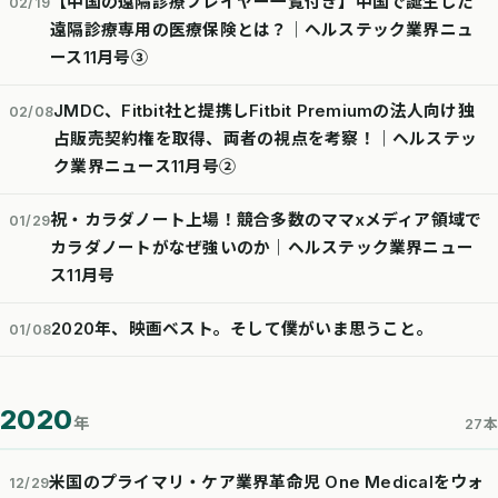
【中国の遠隔診療プレイヤー一覧付き】中国で誕生した
02/19
遠隔診療専用の医療保険とは？│ヘルステック業界ニュ
ース11月号③
JMDC、Fitbit社と提携しFitbit Premiumの法人向け独
02/08
占販売契約権を取得、両者の視点を考察！｜ヘルステッ
ク業界ニュース11月号②
祝・カラダノート上場！競合多数のママxメディア領域で
01/29
カラダノートがなぜ強いのか｜ヘルステック業界ニュー
ス11月号
2020年、映画ベスト。そして僕がいま思うこと。
01/08
2020
年
27本
米国のプライマリ・ケア業界革命児 One Medicalをウォ
12/29