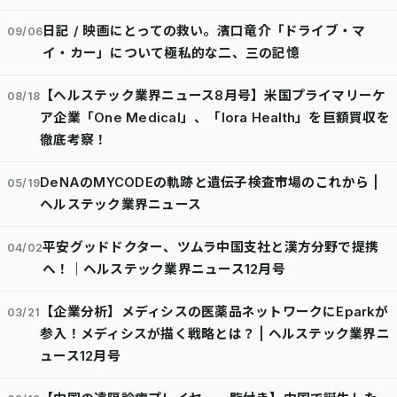
日記 / 映画にとっての救い。濱口竜介「ドライブ・マ
09/06
イ・カー」について極私的な二、三の記憶
【ヘルステック業界ニュース8月号】米国プライマリーケ
08/18
ア企業「One Medical」、「lora Health」を巨額買収を
徹底考察！
DeNAのMYCODEの軌跡と遺伝子検査市場のこれから |
05/19
ヘルステック業界ニュース
平安グッドドクター、ツムラ中国支社と漢方分野で提携
04/02
へ！｜ヘルステック業界ニュース12月号
【企業分析】メディシスの医薬品ネットワークにEparkが
03/21
参入！メディシスが描く戦略とは？ | ヘルステック業界ニ
ュース12月号