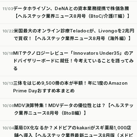
データホライゾン、DeNAとの資本業務提携で株価急騰
11/03
【ヘルステック業界ニュース8月号（BtoC/介護IT編）】
米国最大のオンライン診療Teladocが、Livongoを2兆円
10/22
で買収！【ヘルステック業界ニュース8月号（海外編）】
MITテクノロジーレビュー「Innovators Under35」のア
10/18
ドバイザリーボードに就任！今考えていることを語ってみ
る
三体をはじめ9,500冊の本が半額！年に1度のAmazon
10/13
Prime Dayおすすめ本まとめ
MDV決算特集！MDVデータの優位性とは？【ヘルステッ
10/08
ク業界ニュース8月号（BtoB編）】
薬局DX化なるか？メドピアのkakariがスギ薬局1,000店
10/04
舗へ導入【ヘルステック業界最新ニュース8月版（メドピ