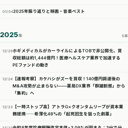
2025年振り返りと映画・音楽ベスト
01/04
2025
年
5本
ホギメディカルがカーライルによるTOBで非公開化、買
12/29
収総額は約1,444億円！医療ヘルスケア業界で加速する
PEファンドの動き
【速報考察】カケハシがズーを買収！140億円調達後の
12/24
M&A攻勢が止まらない——薬局DX業界「群雄割拠」から
「集約」へ
【一時ストップ高】アトラG×クオンタムリープが資本業
12/23
務提携──希薄化48%の「起死回生を狙った劇薬」
令和8年度診療報酬改定本体+3.09%が固まる：3分で分
12/22