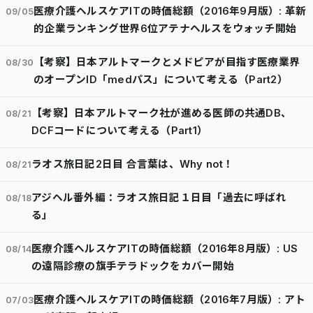
医療介護ヘルスケアITの時価総額（2016年9月版）: 革新
09/05
的企業ランキング世界6位アテナヘルスをウォッチ開始
【考察】日本アルトマークとメドピアが目指す医療業界
08/30
のオープンID「medパス」について考える（Part2）
【考察】日本アルトマーク社が進める医師の共通DB、
08/21
DCFコードについて考える（Part1）
ラオス旅日記2日目 合言葉は、Why not！
08/21
アジヘル番外編：ラオス旅日記１日目「過去に呼ばれ
08/18
る」
医療介護ヘルスケアITの時価総額（2016年8月版）: US
08/14
の遠隔診療の旗手テラドックをカバー開始
医療介護ヘルスケアITの時価総額（2016年7月版）: アト
07/03