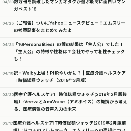
数万冊を読破したマンガオタクが選ぶ最高に面白いマン
04/30
ガベスト18
【ご報告】ついにYahooニュースデビュー！エムスリー
04/25
の考察記事をまとめてみたよ
「16Personalities」の僕の結果は「主人公」でした！
04/24
「主人公」の特徴や性格は？会社でやって相性チェック
も！
祝・Welby上場！PHRやいかに？ | 医療介護ヘルスケア
04/10
IT時価総額ウォッチ【2019年3月版】
医療介護ヘルスケアIT時価総額ウォッチ(2019年2月版後
03/20
編）:VeevaとAmiVoice（アミボイス）の提携から考え
る、医療情報の音声入力の未来
医療介護ヘルスケアIT時価総額ウォッチ(2019年2月版前
03/17
編）:ドコモのアルトマーク、エムスリーへの売却につい