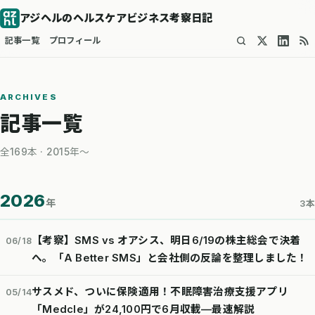
アジヘルのヘルスケアビジネス考察日記
記事一覧
プロフィール
ARCHIVES
記事一覧
全169本 · 2015年〜
2026
年
3本
【考察】SMS vs オアシス、明日6/19の株主総会で決着
06/18
へ。「A Better SMS」と会社側の反論を整理しました！
サスメド、ついに保険適用！不眠障害治療支援アプリ
05/14
「Medcle」が24,100円で6月収載—最速解説