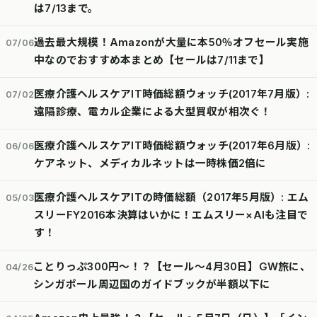
は7/13まで。
過去最大規模！Amazonが大量に本50％オフセール実施
07/06
中なのでおすすめ本まとめ【セールは7/11まで】
医療介護ヘルスケアIT時価総額ウォッチ(2017年7月版）:
07/02
遠隔診療、電カル企業による大型買収が相次ぐ！
医療介護ヘルスケアIT時価総額ウォッチ(2017年6月版）:
06/06
ケアネット、メディカルネットは一時株価2倍に
医療介護ヘルスケアITの時価総額（2017年5月版）: エム
05/03
スリーFY2016本決算はいかに！エムスリー×AIも注目で
す！
ことりっぷ300円～！？【セール～4月30日】GW旅に、
04/26
シンガポール周辺国のガイドブックが半額以下に