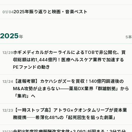
2025年振り返りと映画・音楽ベスト
01/04
2025
年
5本
ホギメディカルがカーライルによるTOBで非公開化、買
12/29
収総額は約1,444億円！医療ヘルスケア業界で加速する
PEファンドの動き
【速報考察】カケハシがズーを買収！140億円調達後の
12/24
M&A攻勢が止まらない——薬局DX業界「群雄割拠」から
「集約」へ
【一時ストップ高】アトラG×クオンタムリープが資本業
12/23
務提携──希薄化48%の「起死回生を狙った劇薬」
令和8年度診療報酬改定本体+3.09%が固まる：3分で分
12/22