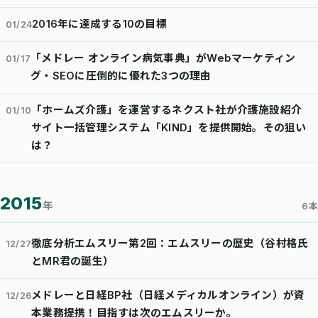
2016年に達成する10の目標
01/24
「メドレー オンライン病気事典」がWebマーケティン
01/17
グ・SEOに圧倒的に優れた3つの理由
「ホームズ介護」を運営するネクスト社が介護施設紹介
01/10
サイト一括管理システム「KIND」を提供開始。その狙い
は？
2015
年
6本
徹底分析エムスリー第2回：エムスリーの歴史（谷村格氏
12/27
とMR君の誕生）
メドレーと日経BP社（日経メディカルオンライン）が資
12/26
本業務提携！目指すは次のエムスリーか。