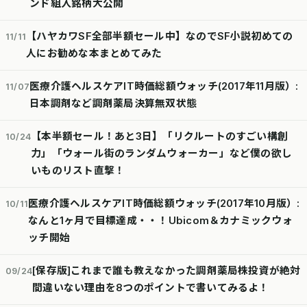
ンド組入銘柄大公開
【ハヤカワSF全部半額セール中】なのでSF小説初めての
11/11
人にお勧めな本まとめてみた
医療介護ヘルスケアIT時価総額ウォッチ(2017年11月版）:
11/07
日本調剤など調剤薬局決算無双状態
【本半額セール！あと3日】「リクルートのすごい構創
10/24
力」「ウォール街のランダムウォーカー」など僕の欲し
いものリスト直撃！
医療介護ヘルスケアIT時価総額ウォッチ(2017年10月版）:
10/11
なんと1ヶ月で目標達成・・！Ubicom＆カナミックウォ
ッチ開始
[保存版]これまで誰も教えなかった調剤薬局株投資が絶対
09/24
間違いない理由を8つのポイントで書いてみるよ！