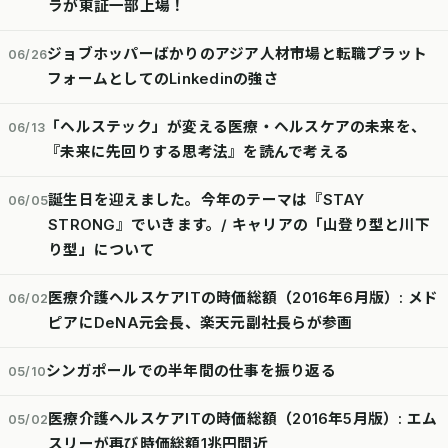
ラが東証一部上場！
ジョブホッパーばかりのアジア人材市場と転職プラット
06/26
フォームとしてのLinkedinの強さ
「ヘルステック」が変える医療・ヘルスケアの未来を、
06/13
『未来に先回りする思考法』を読んで考える
誕生日を迎えました。今年のテーマは『STAY
06/05
STRONG』でいきます。/ キャリアの「山登り型と川下
り型」について
医療介護ヘルスケアITの時価総額（2016年6月版）: メド
06/02
ピアにDeNA元会長、楽天元副社長らが参画
シンガポールでの半年間の仕事を振り返る
05/10
医療介護ヘルスケアITの時価総額（2016年5月版）: エム
05/02
スリーが再び時価総額1兆円間近