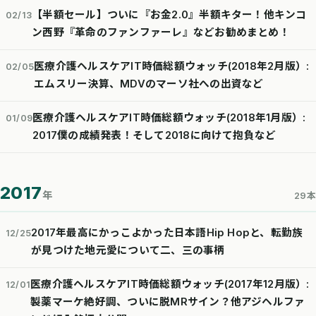
【半額セール】ついに『お金2.0』半額キター！他キンコ
02/13
ン西野『革命のファンファーレ』などお勧めまとめ！
医療介護ヘルスケアIT時価総額ウォッチ(2018年2月版）:
02/05
エムスリー決算、MDVのマーソ社への出資など
医療介護ヘルスケアIT時価総額ウォッチ(2018年1月版）:
01/09
2017僕の成績発表！そして2018に向けて抱負など
2017
年
29本
2017年最高にかっこよかった日本語Hip Hopと、転勤族
12/25
が見つけた地元愛について二、三の事柄
医療介護ヘルスケアIT時価総額ウォッチ(2017年12月版）:
12/01
製薬マーケ絶好調、ついに脱MRサイン？他アジヘルファ