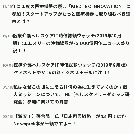
年に１度の医療機器の祭典「MEDTEC INNOVATION」に
11/19
参加！スタートアップがもっと医療機器に取り組むべき理
由とは？
医療介護ヘルスケアIT時価総額ウォッチ(2018年10月
11/03
版）:エムスリーの時価総額が-5,000億円他ニュース盛り
沢山！
医療介護ヘルスケアIT時価総額ウォッチ(2018年9月版）:
10/05
ケアネットやMDVの新ビジネスモデルに注目！
私はなぜこの世に生を受け何の為に生きていくのか / 個
09/18
人ミッションについて、IHL（ヘルスケアリーダシップ研
究会）参加に向けての覚書
【激安！】落合陽一氏「日本再興戦略」が431円！ほか
09/15
Newspick本が半額ですよー！