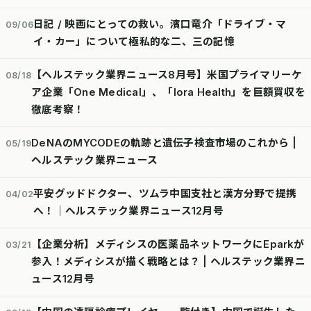
日記 / 映画にとっての救い。濱口竜介「ドライブ・マ
09/06
イ・カー」について極私的な二、三の記憶
【ヘルステック業界ニュース8月号】米国プライマリーケ
08/18
ア企業「One Medical」、「lora Health」を巨額買収を
徹底考察！
DeNAのMYCODEの軌跡と遺伝子検査市場のこれから |
05/19
ヘルステック業界ニュース
平安グッドドクター、ツムラ中国支社と漢方分野で提携
04/02
へ！｜ヘルステック業界ニュース12月号
【企業分析】メディシスの医薬品ネットワークにEparkが
03/21
参入！メディシスが描く戦略とは？ | ヘルステック業界ニ
ュース12月号