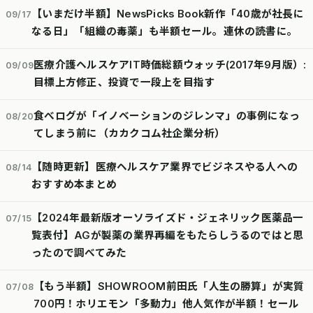
【いまだけ半額】NewsPicks Book新作「40歳が社長に
09/17
なる日」「組織の毒薬」も半額セール。連休の読書に。
医療介護ヘルスケアIT時価総額ウォッチ(2017年9月版）:
09/09
目標上方修正、投資で一段上を目指す
食べログが「イノベーションのジレンマ」の事例になっ
08/20
てしまう前に（カカクコム社企業分析）
【随時更新】医療ヘルスケア業界でビジネスやる人への
08/14
おすすめ本まとめ
【2024年最新版オーソライズド・ジェネリック医薬品一
07/15
覧表付】AGが製薬の業界再編をもたらしうるのではと思
ったので調べてみた
【もう半額】SHOWROOM前田氏「人生の勝算」が実質
07/08
700円！ホリエモン「多動力」他人気作が半額！セール