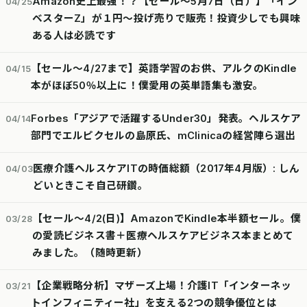
Amazon史上最強！？【セール～5月7日（日）】「イン
04/25
ベスターZ」が１円～投げ売りで販売！投資少しでも興味
ある人は必読です
【セール～4/27まで】英語学習のお供、アルクのKindle
04/15
本がほぼ50％以上に！僕愛用の英単語集も激安。
Forbes「アジアで活躍するUnder30」発表。ヘルスケア
04/14
部門でエルピクセルの島原氏、mClinicaの経営陣ら選出
医療介護ヘルスケアITの時価総額（2017年4月版）: しん
04/03
どいときこそ自己研鑽。
【セール～4/2(日)】AmazonでKindle本半額セール。僕
03/28
の愛読ビジネス書＋医療ヘルスケアビジネス本まとめて
みました。（随時更新）
【企業戦略分析】マザーズ上場！介護IT「インターネッ
03/21
トインフィニティー社」を支える2つの競争優位とは