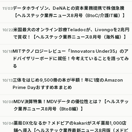
データホライゾン、DeNAとの資本業務提携で株価急騰
11/03
【ヘルステック業界ニュース8月号（BtoC/介護IT編）】
米国最大のオンライン診療Teladocが、Livongoを2兆円
10/22
で買収！【ヘルステック業界ニュース8月号（海外編）】
MITテクノロジーレビュー「Innovators Under35」のア
10/18
ドバイザリーボードに就任！今考えていることを語ってみ
る
三体をはじめ9,500冊の本が半額！年に1度のAmazon
10/13
Prime Dayおすすめ本まとめ
MDV決算特集！MDVデータの優位性とは？【ヘルステッ
10/08
ク業界ニュース8月号（BtoB編）】
薬局DX化なるか？メドピアのkakariがスギ薬局1,000店
10/04
舗へ導入【ヘルステック業界最新ニュース8月版（メドピ