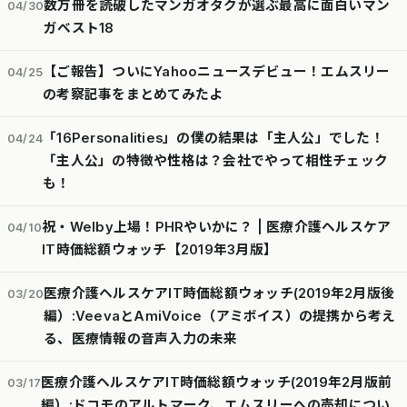
数万冊を読破したマンガオタクが選ぶ最高に面白いマン
04/30
ガベスト18
【ご報告】ついにYahooニュースデビュー！エムスリー
04/25
の考察記事をまとめてみたよ
「16Personalities」の僕の結果は「主人公」でした！
04/24
「主人公」の特徴や性格は？会社でやって相性チェック
も！
祝・Welby上場！PHRやいかに？ | 医療介護ヘルスケア
04/10
IT時価総額ウォッチ【2019年3月版】
医療介護ヘルスケアIT時価総額ウォッチ(2019年2月版後
03/20
編）:VeevaとAmiVoice（アミボイス）の提携から考え
る、医療情報の音声入力の未来
医療介護ヘルスケアIT時価総額ウォッチ(2019年2月版前
03/17
編）:ドコモのアルトマーク、エムスリーへの売却につい