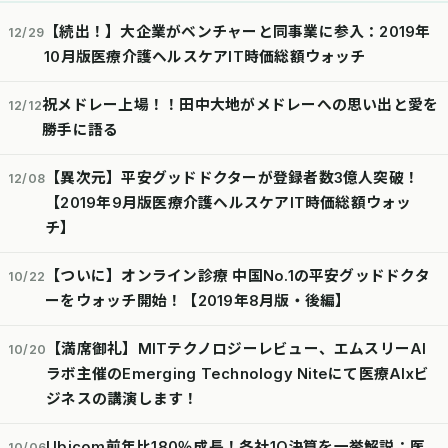
【続出！】大企業がベンチャーと同事業に参入：2019年
12/29
10月版医療介護ヘルスケアIT時価総額ウォッチ
祝メドレー上場！！田中大地がメドレーへの思い出と愛を
12/12
勝手に語る
【異次元】平安グッドドクターが登録者数3億人突破！
12/08
【2019年9月版医療介護ヘルスケアIT時価総額ウォッ
チ】
【ついに】オンライン診療 中国No.1の平安グッドドクタ
10/22
ーをウォッチ開始！【2019年8月版・後編】
【満席御礼】MITテクノロジーレビュー、エムスリーAI
10/20
ラボ主催のEmerging Technology Niteにて医療AIxビ
ジネスの講演します！
Ubicom前年比180％成長！各社1Q決算を一挙解説：医
10/06