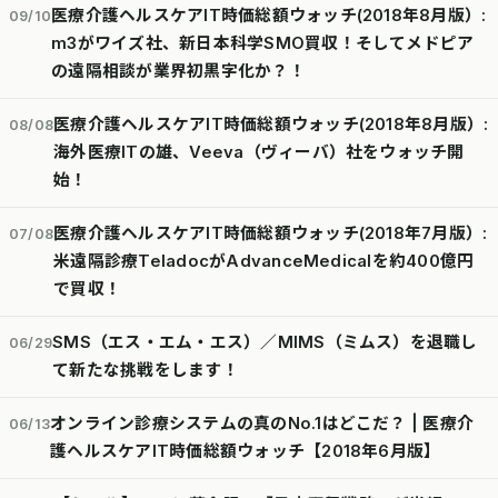
医療介護ヘルスケアIT時価総額ウォッチ(2018年8月版）:
09/10
m3がワイズ社、新日本科学SMO買収！そしてメドピア
の遠隔相談が業界初黒字化か？！
医療介護ヘルスケアIT時価総額ウォッチ(2018年8月版）:
08/08
海外医療ITの雄、Veeva（ヴィーバ）社をウォッチ開
始！
医療介護ヘルスケアIT時価総額ウォッチ(2018年7月版）:
07/08
米遠隔診療TeladocがAdvanceMedicalを約400億円
で買収！
SMS（エス・エム・エス）／MIMS（ミムス）を退職し
06/29
て新たな挑戦をします！
オンライン診療システムの真のNo.1はどこだ？ | 医療介
06/13
護ヘルスケアIT時価総額ウォッチ【2018年6月版】