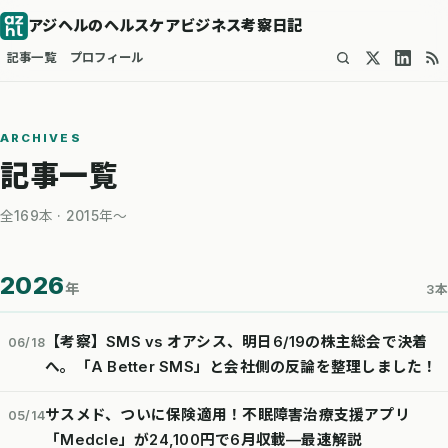
アジヘルのヘルスケアビジネス考察日記
記事一覧
プロフィール
ARCHIVES
記事一覧
全169本 · 2015年〜
2026
年
3本
【考察】SMS vs オアシス、明日6/19の株主総会で決着
06/18
へ。「A Better SMS」と会社側の反論を整理しました！
サスメド、ついに保険適用！不眠障害治療支援アプリ
05/14
「Medcle」が24,100円で6月収載—最速解説