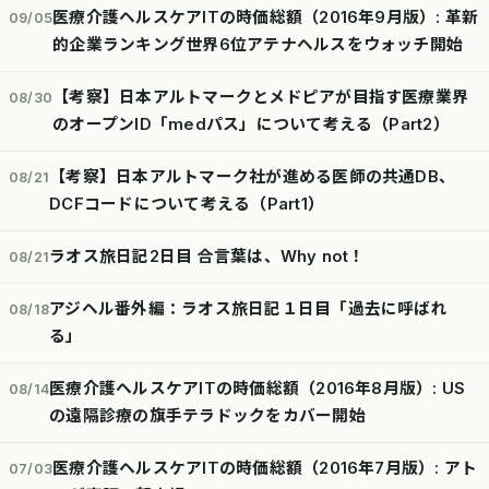
医療介護ヘルスケアITの時価総額（2016年9月版）: 革新
09/05
的企業ランキング世界6位アテナヘルスをウォッチ開始
【考察】日本アルトマークとメドピアが目指す医療業界
08/30
のオープンID「medパス」について考える（Part2）
【考察】日本アルトマーク社が進める医師の共通DB、
08/21
DCFコードについて考える（Part1）
ラオス旅日記2日目 合言葉は、Why not！
08/21
アジヘル番外編：ラオス旅日記１日目「過去に呼ばれ
08/18
る」
医療介護ヘルスケアITの時価総額（2016年8月版）: US
08/14
の遠隔診療の旗手テラドックをカバー開始
医療介護ヘルスケアITの時価総額（2016年7月版）: アト
07/03