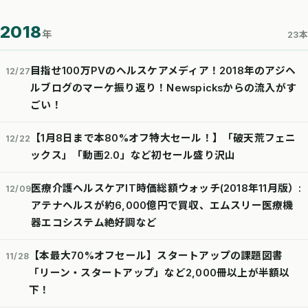
2018
年
23本
目指せ100万PVのヘルスケアメディア！2018年のアジヘ
12/27
ルブログのマーケ振り返り！Newspicksからの流入がす
ごい！
【1月8日まで本80%オフ特大セール！】「破天荒フェニ
12/22
ックス」「動画2.0」など初セール盛り沢山
医療介護ヘルスケアIT時価総額ウォッチ(2018年11月版）:
12/09
アテナヘルスが約6,000億円で買収、エムスリー医療機
器エコシステム絶好調など
【本最大70%オフセール】スタートアップの課題図書
11/28
「リーン・スタートアップ」など2,000冊以上が半額以
下！