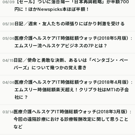
【セール】ついに落合陽一「日本再興戦略」が半額700
06/09
円に！ほかNewspicks本ほぼ半額！
日記／週末・友人たちの頑張りにばかり刺激を受ける
05/30
医療介護ヘルスケアIT時価総額ウォッチ(2018年5月版）:
05/06
エムスリー流ヘルスケアビジネスの7Pとは？
日記／使命と勇敢な決断、あるいは「ペンタゴン・ペー
04/15
パーズ」について幾つかの覚え書き
医療介護ヘルスケアIT時価総額ウォッチ(2018年4月版）:
04/06
エムスリー時価総額楽天超え！クリプラ社はMTIの子会
社に？
医療介護ヘルスケアIT時価総額ウォッチ(2018年3月版）:
03/14
今回の遠隔診療における診療報酬改定に関して思うこと
など