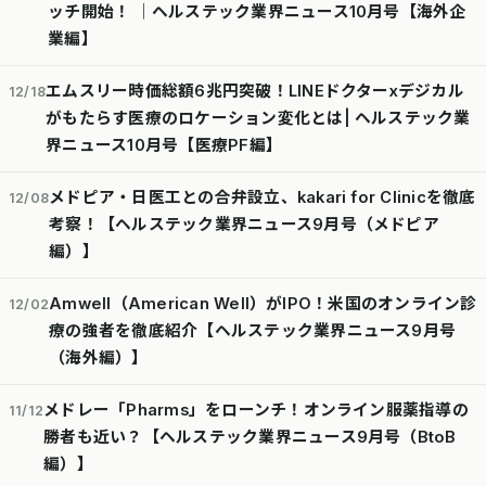
ッチ開始！ │ヘルステック業界ニュース10月号【海外企
業編】
エムスリー時価総額6兆円突破！LINEドクターxデジカル
12/18
がもたらす医療のロケーション変化とは| ヘルステック業
界ニュース10月号【医療PF編】
メドピア・日医工との合弁設立、kakari for Clinicを徹底
12/08
考察！【ヘルステック業界ニュース9月号（メドピア
編）】
Amwell（American Well）がIPO！米国のオンライン診
12/02
療の強者を徹底紹介【ヘルステック業界ニュース9月号
（海外編）】
メドレー「Pharms」をローンチ！オンライン服薬指導の
11/12
勝者も近い？【ヘルステック業界ニュース9月号（BtoB
編）】