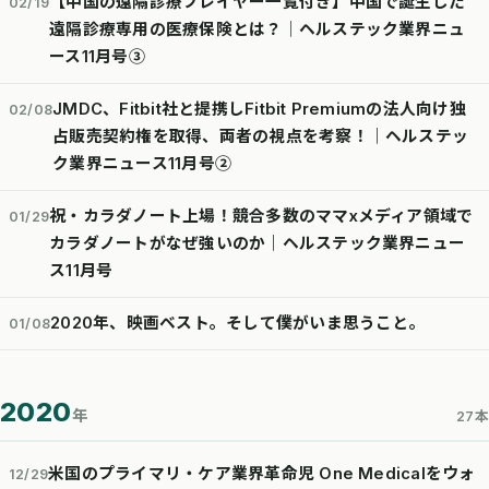
【中国の遠隔診療プレイヤー一覧付き】中国で誕生した
02/19
遠隔診療専用の医療保険とは？│ヘルステック業界ニュ
ース11月号③
JMDC、Fitbit社と提携しFitbit Premiumの法人向け独
02/08
占販売契約権を取得、両者の視点を考察！｜ヘルステッ
ク業界ニュース11月号②
祝・カラダノート上場！競合多数のママxメディア領域で
01/29
カラダノートがなぜ強いのか｜ヘルステック業界ニュー
ス11月号
2020年、映画ベスト。そして僕がいま思うこと。
01/08
2020
年
27本
米国のプライマリ・ケア業界革命児 One Medicalをウォ
12/29