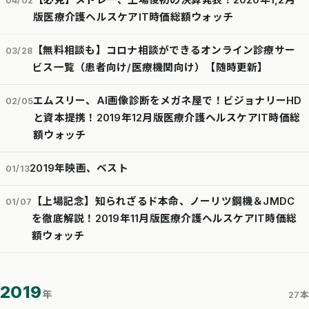
【必見】メドレー、上場後初の決算発表！2020年1,2月
04/02
版医療介護ヘルスケアIT時価総額ウォッチ
【無料相談も】コロナ相談ができるオンライン診療サー
03/28
ビス一覧（患者向け/医療機関向け）【随時更新】
エムスリー、AI画像診断をメガネ屋で！ビジョナリーHD
02/05
と資本提携！2019年12月版医療介護ヘルスケアIT時価総
額ウォッチ
2019年映画、ベスト
01/13
【上場記念】知られざるド本命、ノーリツ鋼機＆JMDC
01/07
を徹底解説！2019年11月版医療介護ヘルスケアIT時価総
額ウォッチ
2019
年
27本