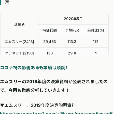
表
2020年5月
企業名
時価総額
予想PER
前月比(%)
エムスリー[2413]
29,453
113.3
112
ケアネット[2150]
130
29.8
141
メドピア[6095]
572
107.4
167
コロナ禍の影響あるも業績は順調！
MRT[6034]
84
63.2
115
エムスリーの2019年度の決算資料が公表されましたの
で、今回も徹底分析していきます！
▼エムスリー、2019年度決算説明資料