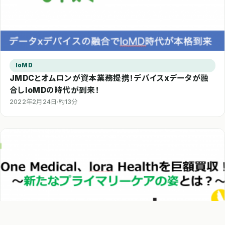
IoMD
JMDCとオムロンが資本業務提携！デバイスxデータが融
合しIoMDの時代が到来！
2022年2月24日
·
約13分