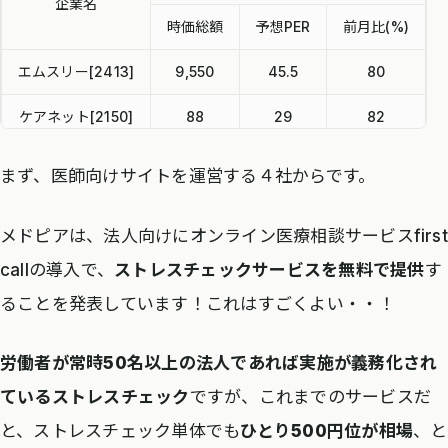
企業名
時価総額
予想PER
前月比(%)
エムスリー[2413]
9,550
45.5
80
ケアネット[2150]
88
29
82
メドピア[6095]
143
53.1
69
まず、医師向けサイトを運営する４社からです。
MRT[6034]
60
301.4
76
メドピアは、法人向けにオンライン医療相談サービスfirst
callの導入で、
ストレスチェックサービスを無料で提供
す
ることを発表しています！これはすごくよい・・！
労働者が常時50名以上の法人であれば実施が義務化され
ているストレスチェック
ですが、これまでのサービスだ
と、ストレスチェック単体でも
ひとり500円位が相場
、と