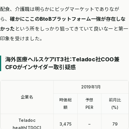
配食、介護職は明らかにビッグマーケットでありなが
ら、
確かにここのBtoBプラットフォーム一強が存在しな
かった
という所をしっかり狙ってきていて良いなーと第一
印象を受けました。
海外医療ヘルスケアIT3社：Teladoc社COO兼
CFOがインサイダー取引疑惑
2019年1月
企業名
時価総
予想
前月比
額
PER
(%)
Teladoc
3,475
–
79
health[TDOC]