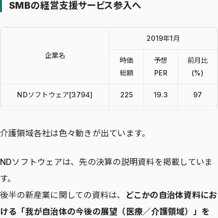
SMBの経営支援サービス参入へ
2019年1月
企業名
時価
予想
前月比
総額
PER
(%)
NDソフトウェア[3794]
225
19.3
97
カナミックネットワーク
282
97.2
89
[3939]
介護領域各社は色々動きが出ています。
インターネットインフィニテ
31
51.9
78
NDソフトウェアは、先の決算の説明資料を掲載していま
ィ[6545]
す。
ブティックス[9272]
72
53.8
79
後半の新産業に関しての資料は、
どこかの自治体資料にお
ける「我が自治体の今後の展望（医療／介護領域）」を