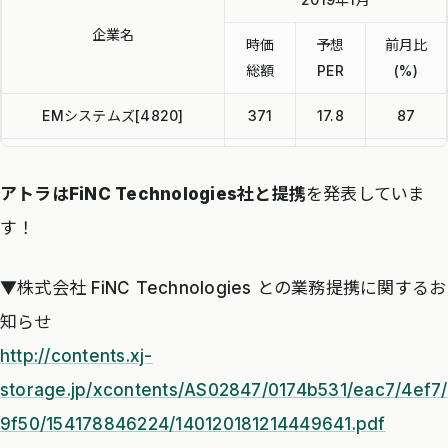
企業名
時価
予想
前月比
総額
PER
(%)
EMシステムズ[4820]
371
17.8
87
メディカル・データ・ビジョ
364
–
89
ン[3902]
アトラはFiNC Technologies社と提携
を発表していま
す！
バリューHR[6078]
101
49
89
アトラ[6029]
35
5.6
80
▼株式会社 FiNC Technologies との業務提携に関するお
知らせ
Ubicom HD[3937]
136
41.5
105
http://contents.xj-
データホライゾン[3628]
52
57.5
83
storage.jp/xcontents/AS02847/0174b531/eac7/4ef7/
9f50/154178846224/140120181214449641.pdf