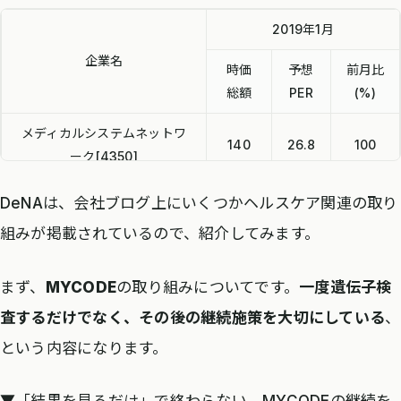
2019年1月
企業名
時価
予想
前月比
総額
PER
(%)
メディカルシステムネットワ
140
26.8
100
ーク[4350]
エムティーアイ[9438]
380
23.1
104
DeNAは、会社ブログ上にいくつかヘルスケア関連の取り
組みが掲載されているので、紹介してみます。
DeNA[2432]
2,760
24.2
87
メディカルネット[3645]
25
23.1
78
まず、
MYCODE
の取り組みについてです。
一度遺伝子検
査するだけでなく、その後の継続施策を大切にしている
、
という内容になります。