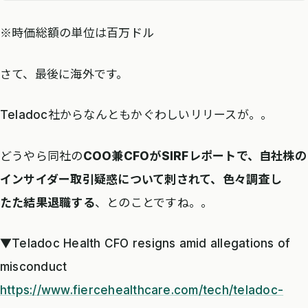
athenahealth[ATHN]
5,432
99.2
101
※時価総額の単位は百万ドル
Veeva
11,176
88.4
95
さて、最後に海外です。
Systems[VEEV]
Teladoc社からなんともかぐわしいリリースが。。
どうやら同社の
COO兼CFOがSIRFレポートで、自社株の
インサイダー取引疑惑について刺されて、色々調査し
たた結果退職する
、とのことですね。。
▼Teladoc Health CFO resigns amid allegations of
misconduct
https://www.fiercehealthcare.com/tech/teladoc-