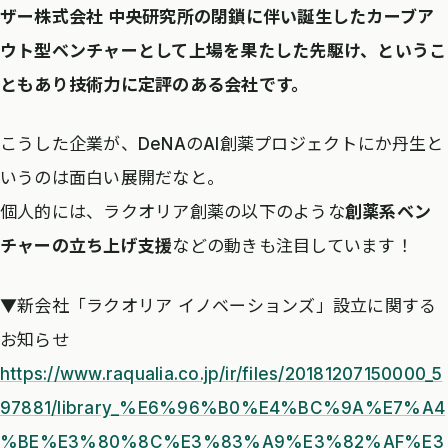
ザー株式会社 中央研究所の閉鎖に伴い誕生したカーブア
ウト型ベンチャーとして上場を果たした先駆け、というこ
ともあり技術力に定評のある会社です。
こうした企業が、DeNAのAI創薬プロジェクトにか丹生と
いうのは面白い展開だなと。
個人的には、ラクオリア創薬の以下のような
創薬系ベン
チャーの立ち上げ支援
などの動きも注目しています！
▼新会社「ラクオリア イノベーションズ」設立に関する
お知らせ
https://www.raqualia.co.jp/ir/files/20181207150000_5
97881/library_%E6%96%B0%E4%BC%9A%E7%A4
%BE%E3%80%8C%E3%83%A9%E3%82%AF%E3