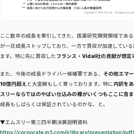
ここ数年の成長を牽引してきた、医薬研究開発領域である
が一旦成長ストップしており、一方で買収が加速している
ます。特に先に買収した
フランス・Vidal社の貢献が想定
また、今後の成長ドライバー候補軍である、
その他エマー
10億円超え
と大変頼もしく育っております。特に
内訳をあ
スリーならではのやばい仕込みの種がいくつもここに含ま
成長もしばらくは保証されているのかな、と。
▼エムスリー第三四半期決算説明資料
https://corporate.m3.com/ir/library/presentation/pd