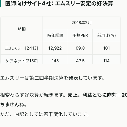
医師向けサイト4社： エムスリー安定の好決算
2018年2月
銘柄
時価総額
予想PER
前月比(%)
エムスリー[2413]
12,922
69.8
101
ケアネット[2150]
145
47.5
114
メドピア[6095]
90
75.5
87
エムスリーは第三四半期決算を発表しています。
MRT[6034]
106
1,072
123
相変わらず好決算が続きます。
売上、利益ともに昨対＋2
ちません
ね。
ただ、内訳としては若干変化しています。