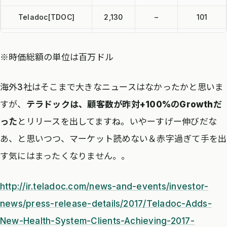
Teladoc[TDOC]
2,130
–
101
athenahealth[ATHN]
5,323
251
100
※時価総額の単位は百万ドル
NantHealth[NH]
330
–
95
海外3社はそこまで大きなニュースはなかったかと思いま
すが、
テラドックは、顧客数が昨対+100%のGrowthだ
った
とリリースを出してますね。いやーすげー伸びだな
あ、と思いつつ、マーケット読めない＆赤字過ぎて手を出
す気にはまったくなりません。。
http://ir.teladoc.com/news-and-events/investor-
news/press-release-details/2017/Teladoc-Adds-
New-Health-System-Clients-Achieving-2017-