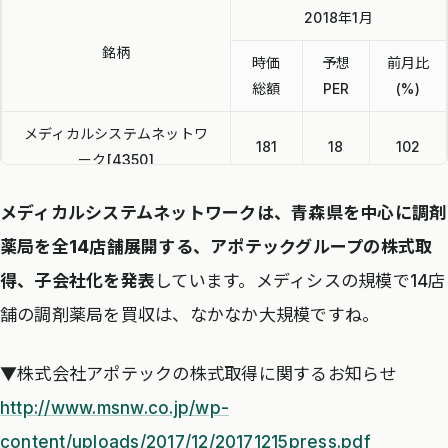
2018年1月
銘柄
時価
予想
前月比
総額
PER
(%)
メディカルシステムネットワ
181
18
102
ーク[4350]
エムティーアイ[9438]
391
19.5
97
メディカルシステムネットワークは、青森県を中心に調剤
薬局を全14店舗展開する、アポテックグループの株式取
DeNA[2432]
3,503
16.8
96
得、子会社化を発表
しています。メディシスの規模で14店
メディカルネット[3645]
32
38.4
97
舗の調剤薬局を買収は、なかなか大規模ですね。
▼株式会社アポテックの株式取得に関するお知らせ
http://www.msnw.co.jp/wp-
content/uploads/2017/12/20171215press.pdf