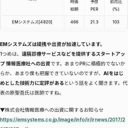
時価
予想
前月比
総額
PER
(%)
EMシステムズ[4820]
466
21.3
103
メディカル・データ・ビジョ
459
147.8
102
ン[3902]
EMシステムズは提携や出資が加速しています。
1つめは、
遠隔診療サービスなどを提供するスタートアッ
バリューHR[6078]
138
57.4
90
プ 情報医療社への出資
です。あまりPRに積極的でないか
アトラ[6029]
62
31.8
103
らか、あまり僕も把握できていないのですが、
AIをはじ
Ubicom HD[3937]
157
73.7
90
めとした技術力に定評がある
という話をよく聞きます。代
表の原聖吾氏は医師ですね。
データホライゾン[3628]
73
55.7
104
▼株式会社情報医療への出資に関するお知らせ
https://emsystems.co.jp/image/info/ir/irnews/2017/2