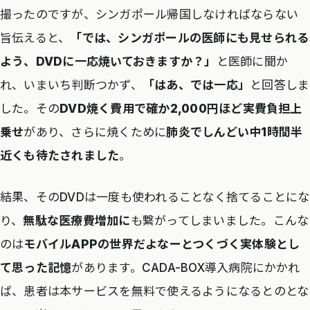
撮ったのですが、シンガポール帰国しなければならない
旨伝えると、
「では、シンガポールの医師にも見せられる
よう、DVDに一応焼いておきますか？」
と医師に聞か
れ、いまいち判断つかず、
「はあ、では一応」
と回答しま
した。その
DVD焼く費用で確か2,000円ほど実費負担上
乗せ
があり、さらに焼くために
肺炎でしんどい中1時間半
近くも待たされました
。
結果、そのDVDは一度も使われることなく捨てることにな
り、
無駄な医療費増加に
も繋がってしまいました。こんな
のは
モバイルAPPの世界だよなーとつくづく実体験とし
て思った記憶
があります。CADA-BOX導入病院にかかれ
ば、患者は本サービスを無料で使えるようになるとのとな