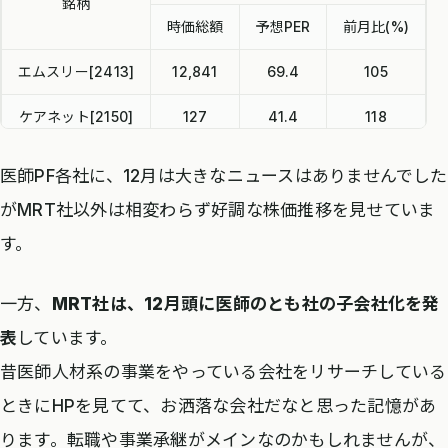
銘柄
時価総額
予想PER
前月比(%)
エムスリー[2413]
12,841
69.4
105
ケアネット[2150]
127
41.4
118
メドピア[6095]
103
86.2
113
医師PF各社に、12月は大きなニュースはありませんでした
MRT[6034]
86
863.1
97
がMRT社以外は相変わらず好調な株価推移を見せていま
す。
一方、
MRT社は、12月頭に医師のとも社の子会社化を発
表
しています。
昔医師人材系の事業をやっている会社をリサーチしている
ときにHPを見てて、お洒落な会社だなと思った記憶があ
ります。転職や事業承継がメインなのかもしれませんが、