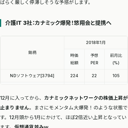
ばらく厳しく停滞しそうな予感がします。
介護IT 3社：カナミック爆発！悠翔会と提携へ
2018年1月
銘柄
時価
予想
前月比
総額
PER
(%)
NDソフトウェア[3794]
224
22
105
カナミックネットワーク
267
116.3
146
[3939]
12月に入ってから、
カナミックネットワークの株価上昇が
止まりません
。まさにモメンタム大爆発！のような状態で
インターネットインフィニテ
146
89.6
115
ィ[6545]
す。12月頭から1月にかけて、ほぼ2倍近い上昇となってい
ます。
仮想通貨並みｗ