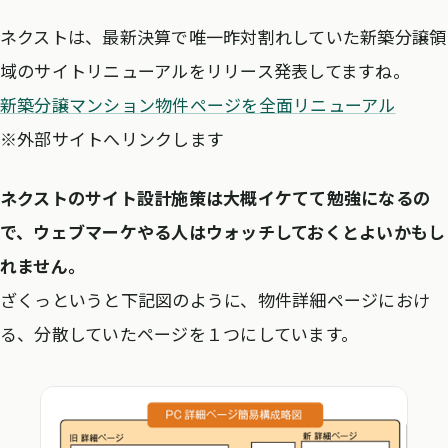
エムティーアイ[9438]
375
11.5
99
ネクストは、最新決算で唯一昨対割れしていた新築分譲領
域のサイトリニューアルをリリース発表してますね。
日本メディカルネット
コミュニケーシ
24
35.1
104
ョンズ[3645]
新築分譲マンション物件ページを全面リニューアル
※外部サイトへリンクします
じげん[3679]
599
52.1
99
ネクストのサイト設計施策は大概イケてて勉強になるの
グリー[3632]
1,364
13.2
107
で、ウェブマーケやる人はウォッチしておくとよいかもし
DeNA[2432]
5,512
24.1
118
れません。
ざくっというと下記図のように、物件詳細ページにおけ
る、分散していたページを１つにしています。