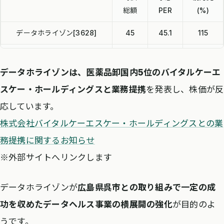
総額
PER
(%)
データホライゾン[3628]
45
45.1
115
メディカル・データ・ビジョ
283
162.6
115
ン[3902]
データホライゾンは、医薬品卸国内5位のバイタルケーエ
スケー・ホールディングスと業務提携
を発表し、株価が反
バリューHR[6078]
56
27.1
106
応しています。
株式会社バイタルケーエスケー・ホールディングスとの業
務提携に関するお知らせ
※外部サイトへリンクします
データホライゾンが
広島県呉市との取り組みで一定の成
功を収めたデータヘルス事業の横展開の強化
が目的のよ
うです。