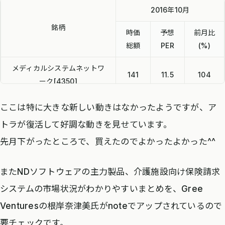
2016年10月
銘柄
時価
予想
前月比
総額
PER
(%)
メディカルシステムネットワ
141
11.5
104
ーク[4350]
EMシステムズ[4820]
277
16.1
108
ここは特に大きな新しい動きはなかったようですが、ア
トラが復活して好調な動きを見せています。
NDソフトウェア[3794]
149
20.6
97
先月下がったところで、買えたのでよかったよかった^^
アトラ[6029]
98
32.5
117
またNDソフトウェアの主力製品、介護施設向け保険請求
システムの市場状況がわかりやすいまとめを、Gree
Venturesの根岸奈津美氏がnoteでアップされているので
要チェックです。