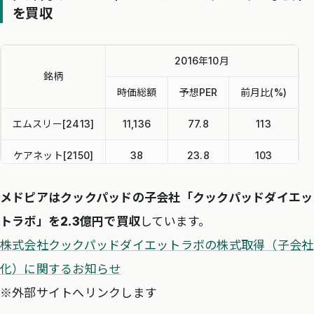
を買収
2016年10月
銘柄
時価総額
予想PER
前月比(%)
エムスリー[2413]
11,136
77.8
113
ケアネット[2150]
38
23.8
103
メドピア[6095]
39
331.1
108
メドピアはクックパッドの子会社「クックパッドダイエッ
MRT[6034]
97
84.4
111
トラボ」を2.3億円で買収
しています。
株式会社クックパッドダイエットラボの株式取得（子会社
化）に関するお知らせ
※外部サイトへリンクします