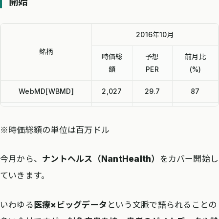
開始
2016年10月
銘柄
時価総
予想
前月比
額
PER
(%)
WebMD[WBMD]
2,027
29.7
87
Everyday
253
–
96
Health[EVDY]
※時価総額の単位は百万ドル
Teladoc[TDOC]
823
–
122
今月から、
ナントヘルス（NantHealth）
をカバー開始し
athenahealth[ATHN]
4,839
341.6
98
ていきます。
NantHealth[NH]
1,594
–
101
いわゆる
医療×ビッグデータ
という文脈で語られることの