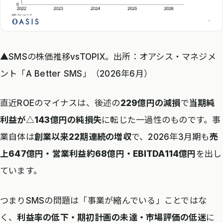
▲SMSの株価推移vsTOPIX。出所：オアシス・マネジメ
ント「A Better SMS」（2026年6月）
直近ROEのマイナスは、後述の
229億円の減損
で
当期純
利益が△143億円の純損失
に転じた一過性のものです。事
業自体は
創業以来22期連続の増収
で、2026年3月期も
売
上647億円・営業利益約68億円・EBITDA114億円
を出し
ています。
つまりSMSの問題は「事業が縮んでいる」ことではな
く、
利益率の低下・期初計画の未達・市場評価の低迷
に