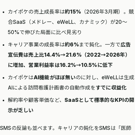
カイポケの売上成長率は
約15%
（2026年3月期）。競
合SaaS（メドレー、eWeLL、カナミック）が20〜
50%で伸びた局面に比べ見劣り
キャリア事業の成長率は
約6%
まで鈍化。一方で
広告
宣伝費は売上比14.4%→21.6%（2022→2026年）
に増加、営業利益率は16.2%→10.5%に低下
カイポケは
AI機能がほぼ無い
のに対し、eWeLLは生成
AIによる訪問看護計画書の自動作成を
すでに収益化
解約率や顧客単価など、
SaaSとして標準的なKPIの開
示が乏しい
SMSの反論も並べます。キャリアの鈍化をSMSは「医師