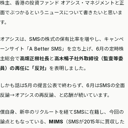
株主、香港の投資ファンド オアシス・マネジメントと正
面でぶつかるというニュースについて書きたいと思いま
す。
オアシスは、SMSの株式の保有比率を増やし、キャンペ
ーンサイト「A Better SMS」を立ち上げ、6月の定時株
主総会で
高畑正樹社長
と
高木暢子社外取締役（監査等委
員）の再任に「反対」
を表明しました。
しかも話は5月の提言公表で終わらず、6月はSMSの全面
反論→オアシスの再反論、と応酬が続いています。
僕自身、新卒のリクルートを経てSMSに在籍し、今回の
論点ともなっている、
MIMS
（SMSが2015年に買収した