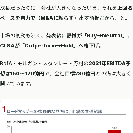
成長だったのに、会社が大きくなったいま、それを
上回る
ペースを自力で（M&Aに頼らず）出す
前提だから、と。
市場の初動も渋く、発表後に
野村が「Buy→Neutral」、
CLSAが「Outperform→Hold」へ格下げ
。
BofA・モルガン・スタンレー・野村の
2031年EBITDA予
想は150〜170億円
で、会社目標
280億円
との溝は大きく
開いています。