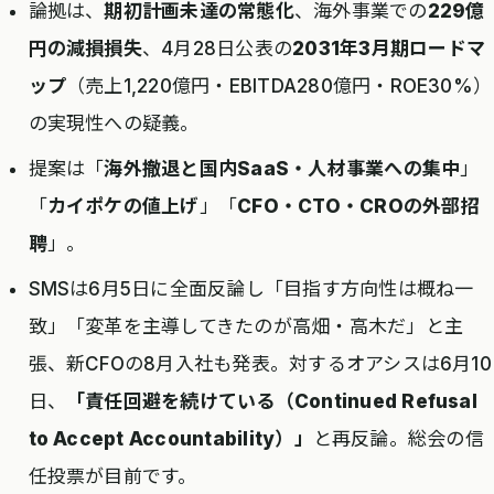
論拠は、
期初計画未達の常態化
、海外事業での
229億
円の減損損失
、4月28日公表の
2031年3月期ロードマ
ップ
（売上1,220億円・EBITDA280億円・ROE30%）
の実現性への疑義。
提案は「
海外撤退と国内SaaS・人材事業への集中
」
「
カイポケの値上げ
」「
CFO・CTO・CROの外部招
聘
」。
SMSは6月5日に全面反論し「目指す方向性は概ね一
致」「変革を主導してきたのが高畑・高木だ」と主
張、新CFOの8月入社も発表。対するオアシスは6月10
日、
「責任回避を続けている（Continued Refusal
to Accept Accountability）」
と再反論。総会の信
任投票が目前です。