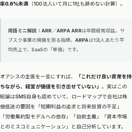
率0.6%未満
（100法人いて月に1社も辞めない計算）。
用語ミニ解説：ARR／ARPA
ARR
は年間経常収益。サ
ブスク事業の規模を測る指標。
ARPA
は1法人あたり平
均売上で、SaaSの「単価」です。
オアシスの主張を一言にすれば、
「これだけ良い資産を持
ちながら、経営が価値を引き出せていない」
。実はこの
総論はSMS自身も認めていて、ロードマップで会社は株
価低迷の要因を「短期利益の追求と将来投資の不足」
「労働集約型モデルへの依存」「自前主義」「資本市場
とのミスコミュニケーション」と自己分析しています。