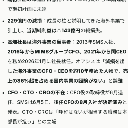
で期初計画に未達
229億円の減損
：成長の柱と説明してきた海外事業で
計上し、
当期純利益は△143億円
の純損失。
高畑社長は海外事業の当事者
：2013年SMS入社、
2016年からMIMSグループCFO、2021年から同CEO
を務め2026年1月に社長就任。オアシスは「
減損を出
した海外事業のCFO・CEOを約10年務めた人物
で、
売
上の86%超を占める国内事業の経験がない
」と論難
CFO・CTO・CROの不在
：CFO役の取締役が6月退
任。SMSは6月5日、
後任CFOの8月入社が決定済み
と
発表。CTO・CROは「呼称はないが相当する職務は本
部長が担う」との立場