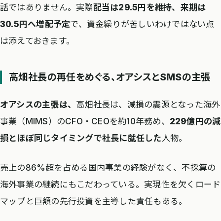
話ではありません。実際
配当は29.5円を維持、来期は
30.5円へ増配予定
で、資金繰りが苦しいわけではない点
は添えておきます。
高畑社長の再任をめぐる、オアシスとSMSの主張
オアシスの主張は、
高畑社長は、減損の震源となった海外
事業（MIMS）のCFO・CEOを約10年務め、
229億円の減
損とほぼ同じタイミングで社長に就任した
人物。
売上の86%超を占める国内事業の経験がなく、不採算の
海外事業の継続にもこだわっている。実現性を欠くロード
マップと巨額の先行投資を主導した責任もある。