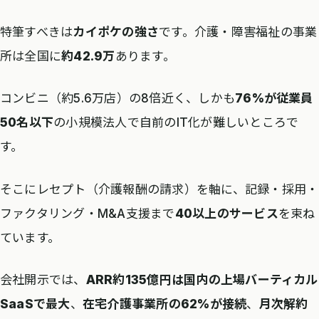
特筆すべきは
カイポケの強さ
です。介護・障害福祉の事業
所は全国に
約42.9万
あります。
コンビニ（約5.6万店）の8倍近く、しかも
76%が従業員
50名以下
の小規模法人で自前のIT化が難しいところで
す。
そこにレセプト（介護報酬の請求）を軸に、記録・採用・
ファクタリング・M&A支援まで
40以上のサービス
を束ね
ています。
会社開示では、
ARR約135億円は国内の上場バーティカル
SaaSで最大
、
在宅介護事業所の62%が接続
、
月次解約