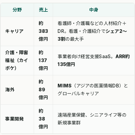
分野
売上
中身
約
看護師・介護職などの人材紹介＋
キャリア
383
DR。看護・介護紹介で
シェア2〜
億円
3割
の最大手
介護・障害
約
事業者向け経営支援SaaS。
ARR約
福祉（カイ
137
135億円
ポケ）
億円
約
MIMS
（アジアの医薬情報DB）と
海外
89
グローバルキャリア
億円
約
遠隔産業保健、シニアライフ等の
事業開発
38
新規事業群
億円