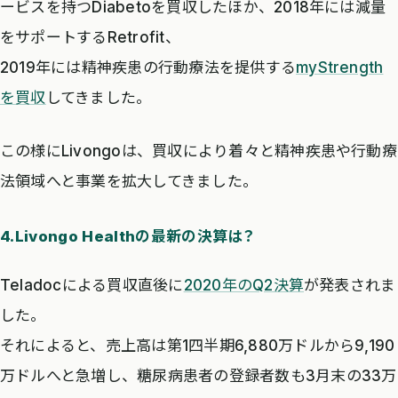
ービスを持つDiabetoを買収したほか、2018年には減量
をサポートするRetrofit、
2019年には精神疾患の行動療法を提供する
myStrength
を買収
してきました。
この様にLivongoは、買収により着々と精神疾患や行動療
法領域へと事業を拡大してきました。
4.Livongo Healthの最新の決算は？
Teladocによる買収直後に
2020年のQ2決算
が発表されま
した。
それによると、売上高は第1四半期6,880万ドルから9,190
万ドルへと急増し、糖尿病患者の登録者数も3月末の33万