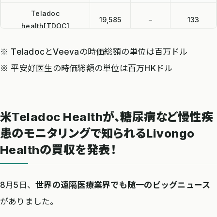
Teladoc
19,585
–
133
health[TDOC]
Veeva
※ TeladocとVeevaの時価総額の単位は百万ドル
35,358
128.4
114
Systems[VEEV]
※ 平安好医生の時価総額の単位は百万HKドル
平安好医生[01833]
141,310
–
112
米Teladoc Healthが、糖尿病など慢性疾
患のモニタリングで知られるLivongo
Healthの買収を発表！
8月5日、
世界の遠隔医療業界でも随一のビッグニュース
がありました。