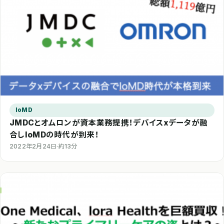
IoMD
JMDCとオムロンが資本業務提携！デバイスxデータが融
合しIoMDの時代が到来！
2022年2月24日
·
約13分