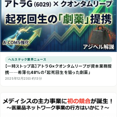
ヘルステック業界ニュース
【一時ストップ高】アトラG×クオンタムリープが資本業務提
携──希薄化48%の「起死回生を狙った劇薬」
2025年12月23日
·
約13分