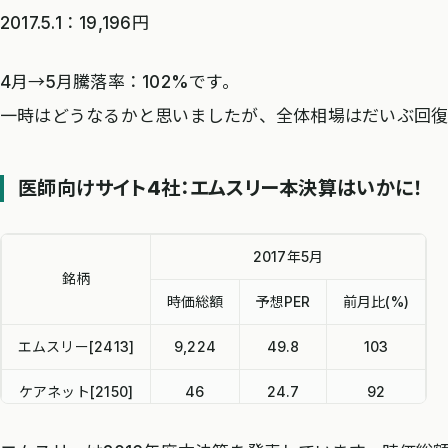
2017.5.1：19,196円
4月→5月騰落率：102%です。
一時はどうなるかと思いましたが、全体相場はだいぶ回復
医師向けサイト4社：エムスリー本決算はいかに！
2017年5月
銘柄
時価総額
予想PER
前月比(%)
エムスリー[2413]
9,224
49.8
103
ケアネット[2150]
46
24.7
92
メドピア[6095]
61
246.5
92