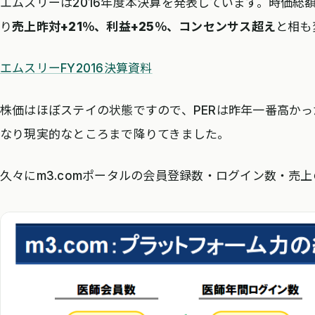
エムスリーは2016年度本決算を発表しています。時価総
MRT[6034]
70
69.8
92
り
売上昨対+21％、利益+25％、コンセンサス超え
と相も
エムスリーFY2016決算資料
株価はほぼステイの状態ですので、PERは昨年一番高かっ
なり現実的なところまで降りてきました。
久々にm3.comポータルの会員登録数・ログイン数・売