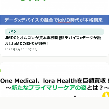
IoMD
JMDCとオムロンが資本業務提携！デバイスxデータが融
合しIoMDの時代が到来！
2022年2月24日
·
約13分