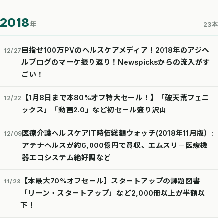
2018
年
23本
目指せ100万PVのヘルスケアメディア！2018年のアジヘ
12/27
ルブログのマーケ振り返り！Newspicksからの流入がす
ごい！
【1月8日まで本80%オフ特大セール！】「破天荒フェニ
12/22
ックス」「動画2.0」など初セール盛り沢山
医療介護ヘルスケアIT時価総額ウォッチ(2018年11月版）:
12/09
アテナヘルスが約6,000億円で買収、エムスリー医療機
器エコシステム絶好調など
【本最大70%オフセール】スタートアップの課題図書
11/28
「リーン・スタートアップ」など2,000冊以上が半額以
下！