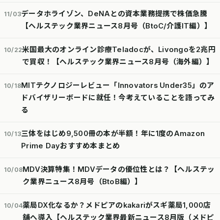
データホライゾン、DeNAとの資本業務提携で株価急騰
11/03
【ヘルステック業界ニュース8月号（BtoC/介護IT編）】
米国最大のオンライン診療Teladocが、Livongoを2兆円
10/22
で買収！【ヘルステック業界ニュース8月号（海外編）】
MITテクノロジーレビュー「Innovators Under35」のア
10/18
ドバイザリーボードに就任！今考えていることを語ってみ
る
三体をはじめ9,500冊の本が半額！年に1度のAmazon
10/13
Prime Dayおすすめ本まとめ
MDV決算特集！MDVデータの優位性とは？【ヘルステッ
10/08
ク業界ニュース8月号（BtoB編）】
薬局DX化なるか？メドピアのkakariがスギ薬局1,000店
10/04
舗へ導入【ヘルステック業界最新ニュース8月版（メドピ