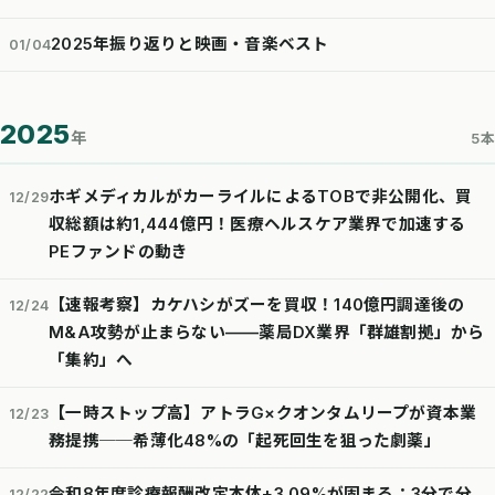
2025年振り返りと映画・音楽ベスト
01/04
2025
年
5本
ホギメディカルがカーライルによるTOBで非公開化、買
12/29
収総額は約1,444億円！医療ヘルスケア業界で加速する
PEファンドの動き
【速報考察】カケハシがズーを買収！140億円調達後の
12/24
M&A攻勢が止まらない——薬局DX業界「群雄割拠」から
「集約」へ
【一時ストップ高】アトラG×クオンタムリープが資本業
12/23
務提携──希薄化48%の「起死回生を狙った劇薬」
令和8年度診療報酬改定本体+3.09%が固まる：3分で分
12/22