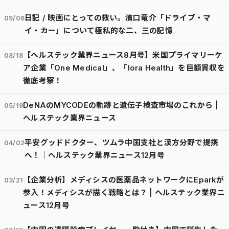
日記 / 映画にとっての救い。濱口竜介「ドライブ・マ
09/06
イ・カー」について極私的な二、三の記憶
【ヘルステック業界ニュース8月号】米国プライマリーケ
08/18
ア企業「One Medical」、「lora Health」を巨額買収を
徹底考察！
DeNAのMYCODEの軌跡と遺伝子検査市場のこれから |
05/19
ヘルステック業界ニュース
平安グッドドクター、ツムラ中国支社と漢方分野で提携
04/02
へ！｜ヘルステック業界ニュース12月号
【企業分析】メディシスの医薬品ネットワークにEparkが
03/21
参入！メディシスが描く戦略とは？ | ヘルステック業界ニ
ュース12月号