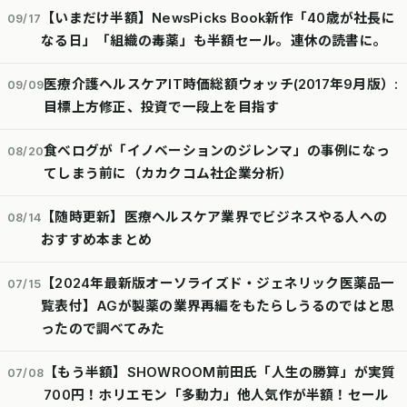
【いまだけ半額】NewsPicks Book新作「40歳が社長に
09/17
なる日」「組織の毒薬」も半額セール。連休の読書に。
医療介護ヘルスケアIT時価総額ウォッチ(2017年9月版）:
09/09
目標上方修正、投資で一段上を目指す
食べログが「イノベーションのジレンマ」の事例になっ
08/20
てしまう前に（カカクコム社企業分析）
【随時更新】医療ヘルスケア業界でビジネスやる人への
08/14
おすすめ本まとめ
【2024年最新版オーソライズド・ジェネリック医薬品一
07/15
覧表付】AGが製薬の業界再編をもたらしうるのではと思
ったので調べてみた
【もう半額】SHOWROOM前田氏「人生の勝算」が実質
07/08
700円！ホリエモン「多動力」他人気作が半額！セール