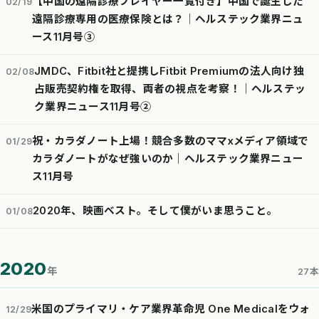
【中国の遠隔診療プレイヤー一覧付き】中国で誕生した
02/19
遠隔診療専用の医療保険とは？│ヘルステック業界ニュ
ース11月号③
JMDC、Fitbit社と提携しFitbit Premiumの法人向け独
02/08
占販売契約権を取得、両者の視点を考察！｜ヘルステッ
ク業界ニュース11月号②
祝・カラダノート上場！競合多数のママxメディア領域で
01/29
カラダノートがなぜ強いのか｜ヘルステック業界ニュー
ス11月号
2020年、映画ベスト。そして僕がいま思うこと。
01/08
2020
年
27本
米国のプライマリ・ケア業界革命児 One Medicalをウォ
12/29