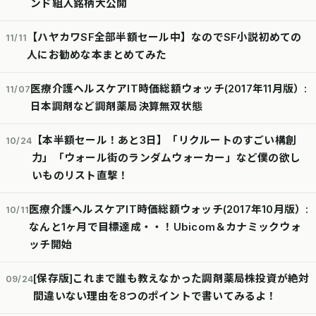
ンド組入銘柄大公開
【ハヤカワSF全部半額セール中】なのでSF小説初めての
11/11
人にお勧めな本まとめてみた
医療介護ヘルスケアIT時価総額ウォッチ(2017年11月版）:
11/07
日本調剤など調剤薬局決算無双状態
【本半額セール！あと3日】「リクルートのすごい構創
10/24
力」「ウォール街のランダムウォーカー」など僕の欲し
いものリスト直撃！
医療介護ヘルスケアIT時価総額ウォッチ(2017年10月版）:
10/11
なんと1ヶ月で目標達成・・！Ubicom＆カナミックウォ
ッチ開始
[保存版]これまで誰も教えなかった調剤薬局株投資が絶対
09/24
間違いない理由を8つのポイントで書いてみるよ！