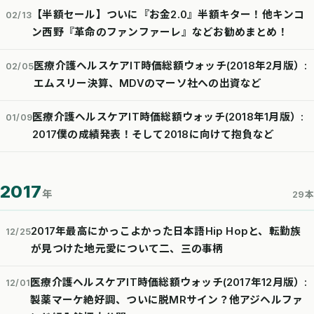
【半額セール】ついに『お金2.0』半額キター！他キンコ
02/13
ン西野『革命のファンファーレ』などお勧めまとめ！
医療介護ヘルスケアIT時価総額ウォッチ(2018年2月版）:
02/05
エムスリー決算、MDVのマーソ社への出資など
医療介護ヘルスケアIT時価総額ウォッチ(2018年1月版）:
01/09
2017僕の成績発表！そして2018に向けて抱負など
2017
年
29本
2017年最高にかっこよかった日本語Hip Hopと、転勤族
12/25
が見つけた地元愛について二、三の事柄
医療介護ヘルスケアIT時価総額ウォッチ(2017年12月版）:
12/01
製薬マーケ絶好調、ついに脱MRサイン？他アジヘルファ