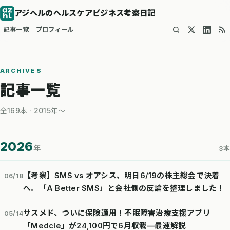
アジヘルのヘルスケアビジネス考察日記
記事一覧
プロフィール
ARCHIVES
記事一覧
全169本 · 2015年〜
2026
年
3本
【考察】SMS vs オアシス、明日6/19の株主総会で決着
06/18
へ。「A Better SMS」と会社側の反論を整理しました！
サスメド、ついに保険適用！不眠障害治療支援アプリ
05/14
「Medcle」が24,100円で6月収載—最速解説