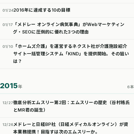
2016年に達成する10の目標
01/24
「メドレー オンライン病気事典」がWebマーケティン
01/17
グ・SEOに圧倒的に優れた3つの理由
「ホームズ介護」を運営するネクスト社が介護施設紹介
01/10
サイト一括管理システム「KIND」を提供開始。その狙い
は？
2015
年
6本
徹底分析エムスリー第2回：エムスリーの歴史（谷村格氏
12/27
とMR君の誕生）
メドレーと日経BP社（日経メディカルオンライン）が資
12/26
本業務提携！目指すは次のエムスリーか。