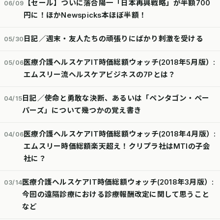
【セール】ついに落合陽一「日本再興戦略」が半額700
06/09
円に！ほかNewspicks本ほぼ半額！
日記／週末・友人たちの頑張りにばかり刺激を受ける
05/30
医療介護ヘルスケアIT時価総額ウォッチ(2018年5月版）:
05/06
エムスリー流ヘルスケアビジネスの7Pとは？
日記／使命と勇敢な決断、あるいは「ペンタゴン・ペー
04/15
パーズ」について幾つかの覚え書き
医療介護ヘルスケアIT時価総額ウォッチ(2018年4月版）:
04/06
エムスリー時価総額楽天超え！クリプラ社はMTIの子会
社に？
医療介護ヘルスケアIT時価総額ウォッチ(2018年3月版）:
03/14
今回の遠隔診療における診療報酬改定に関して思うこと
など