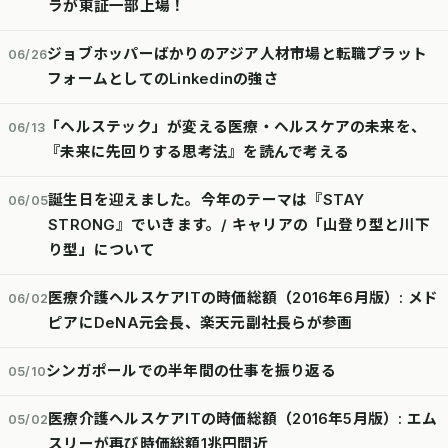
ラが東証一部上場！
ジョブホッパーばかりのアジア人材市場と転職プラット
06/26
フォームとしてのLinkedinの強さ
「ヘルステック」が変える医療・ヘルスケアの未来を、
06/13
『未来に先回りする思考法』を読んで考える
誕生日を迎えました。今年のテーマは『STAY
06/05
STRONG』でいきます。/ キャリアの「山登り型と川下
り型」について
医療介護ヘルスケアITの時価総額（2016年6月版）: メド
06/02
ピアにDeNA元会長、楽天元副社長らが参画
シンガポールでの半年間の仕事を振り返る
05/10
医療介護ヘルスケアITの時価総額（2016年5月版）: エム
05/02
スリーが再び時価総額1兆円間近