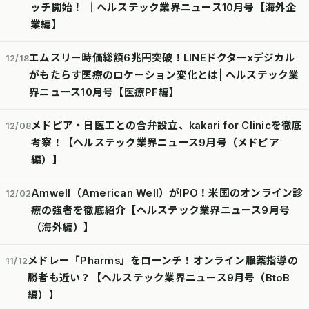
ッチ開始！ │ヘルステック業界ニュース10月号【海外企
業編】
エムスリー時価総額6兆円突破！LINEドクターxデジカル
12/18
がもたらす医療のロケーション変化とは| ヘルステック業
界ニュース10月号【医療PF編】
メドピア・日医工との合弁設立、kakari for Clinicを徹底
12/08
考察！【ヘルステック業界ニュース9月号（メドピア
編）】
Amwell（American Well）がIPO！米国のオンライン診
12/02
療の強者を徹底紹介【ヘルステック業界ニュース9月号
（海外編）】
メドレー「Pharms」をローンチ！オンライン服薬指導の
11/12
勝者も近い？【ヘルステック業界ニュース9月号（BtoB
編）】