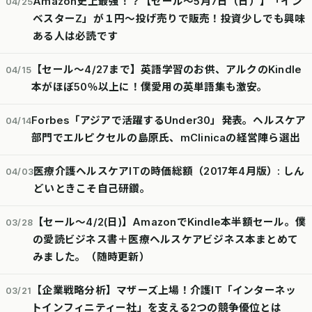
Amazon史上最強！？【セール～5月7日（日）】「イン
04/25
ベスターZ」が１円～投げ売りで販売！投資少しでも興味
ある人は必読です
【セール～4/27まで】英語学習のお供、アルクのKindle
04/15
本がほぼ50％以上に！僕愛用の英単語集も激安。
Forbes「アジアで活躍するUnder30」発表。ヘルスケア
04/14
部門でエルピクセルの島原氏、mClinicaの経営陣ら選出
医療介護ヘルスケアITの時価総額（2017年4月版）: しん
04/03
どいときこそ自己研鑽。
【セール～4/2(日)】AmazonでKindle本半額セール。僕
03/28
の愛読ビジネス書＋医療ヘルスケアビジネス本まとめて
みました。（随時更新）
【企業戦略分析】マザーズ上場！介護IT「インターネッ
03/21
トインフィニティー社」を支える2つの競争優位とは