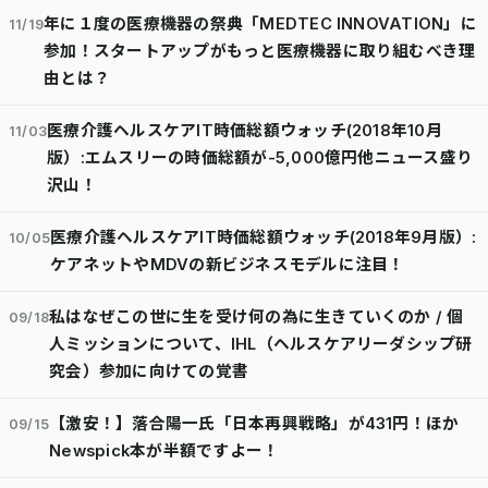
年に１度の医療機器の祭典「MEDTEC INNOVATION」に
11/19
参加！スタートアップがもっと医療機器に取り組むべき理
由とは？
医療介護ヘルスケアIT時価総額ウォッチ(2018年10月
11/03
版）:エムスリーの時価総額が-5,000億円他ニュース盛り
沢山！
医療介護ヘルスケアIT時価総額ウォッチ(2018年9月版）:
10/05
ケアネットやMDVの新ビジネスモデルに注目！
私はなぜこの世に生を受け何の為に生きていくのか / 個
09/18
人ミッションについて、IHL（ヘルスケアリーダシップ研
究会）参加に向けての覚書
【激安！】落合陽一氏「日本再興戦略」が431円！ほか
09/15
Newspick本が半額ですよー！