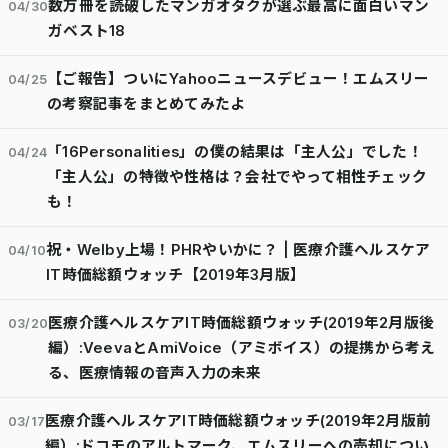
数万冊を読破したマンガオタクが選ぶ最高に面白いマン
04/30
ガベスト18
【ご報告】ついにYahooニュースデビュー！エムスリー
04/25
の考察記事をまとめてみたよ
「16Personalities」の僕の結果は「主人公」でした！
04/24
「主人公」の特徴や性格は？会社でやって相性チェック
も！
祝・Welby上場！PHRやいかに？ | 医療介護ヘルスケア
04/10
IT時価総額ウォッチ【2019年3月版】
医療介護ヘルスケアIT時価総額ウォッチ(2019年2月版後
03/20
編）:VeevaとAmiVoice（アミボイス）の提携から考え
る、医療情報の音声入力の未来
医療介護ヘルスケアIT時価総額ウォッチ(2019年2月版前
03/17
編）:ドコモのアルトマーク、エムスリーへの売却につい