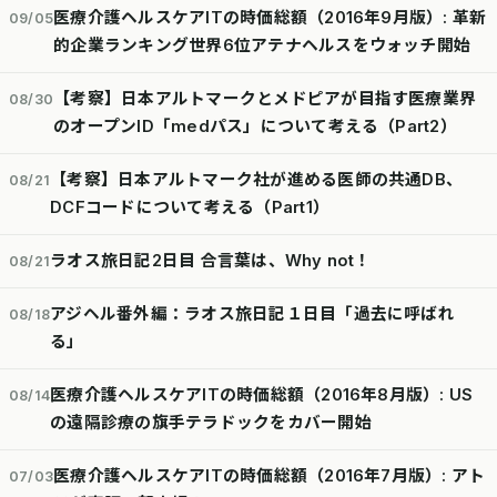
医療介護ヘルスケアITの時価総額（2016年9月版）: 革新
09/05
的企業ランキング世界6位アテナヘルスをウォッチ開始
【考察】日本アルトマークとメドピアが目指す医療業界
08/30
のオープンID「medパス」について考える（Part2）
【考察】日本アルトマーク社が進める医師の共通DB、
08/21
DCFコードについて考える（Part1）
ラオス旅日記2日目 合言葉は、Why not！
08/21
アジヘル番外編：ラオス旅日記１日目「過去に呼ばれ
08/18
る」
医療介護ヘルスケアITの時価総額（2016年8月版）: US
08/14
の遠隔診療の旗手テラドックをカバー開始
医療介護ヘルスケアITの時価総額（2016年7月版）: アト
07/03