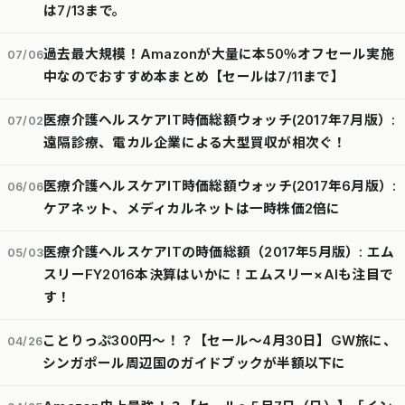
は7/13まで。
過去最大規模！Amazonが大量に本50％オフセール実施
07/06
中なのでおすすめ本まとめ【セールは7/11まで】
医療介護ヘルスケアIT時価総額ウォッチ(2017年7月版）:
07/02
遠隔診療、電カル企業による大型買収が相次ぐ！
医療介護ヘルスケアIT時価総額ウォッチ(2017年6月版）:
06/06
ケアネット、メディカルネットは一時株価2倍に
医療介護ヘルスケアITの時価総額（2017年5月版）: エム
05/03
スリーFY2016本決算はいかに！エムスリー×AIも注目で
す！
ことりっぷ300円～！？【セール～4月30日】GW旅に、
04/26
シンガポール周辺国のガイドブックが半額以下に