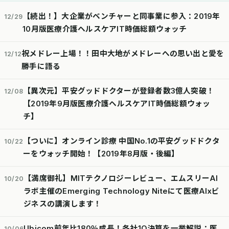
【続出！】大企業がベンチャーと同事業に参入：2019年
12/29
10月版医療介護ヘルスケアIT時価総額ウォッチ
祝メドレー上場！！田中大地がメドレーへの思い出と愛を
12/12
勝手に語る
【異次元】平安グッドドクターが登録者数3億人突破！
12/08
【2019年9月版医療介護ヘルスケアIT時価総額ウォッ
チ】
【ついに】オンライン診療 中国No.1の平安グッドドクタ
10/22
ーをウォッチ開始！【2019年8月版・後編】
【満席御礼】MITテクノロジーレビュー、エムスリーAI
10/20
ラボ主催のEmerging Technology Niteにて医療AIxビ
ジネスの講演します！
Ubicom前年比180％成長！各社1Q決算を一挙解説：医
10/06