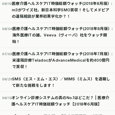
医療介護ヘルスケアIT時価総額ウォッチ(2018年8月版）:
09/10
m3がワイズ社、新日本科学SMO買収！そしてメドピア
の遠隔相談が業界初黒字化か？！
医療介護ヘルスケアIT時価総額ウォッチ(2018年8月版）:
08/08
海外医療ITの雄、Veeva（ヴィーバ）社をウォッチ開
始！
医療介護ヘルスケアIT時価総額ウォッチ(2018年7月版）:
07/08
米遠隔診療TeladocがAdvanceMedicalを約400億円
で買収！
SMS（エス・エム・エス）／MIMS（ミムス）を退職し
06/29
て新たな挑戦をします！
オンライン診療システムの真のNo.1はどこだ？ | 医療介
06/13
護ヘルスケアIT時価総額ウォッチ【2018年6月版】