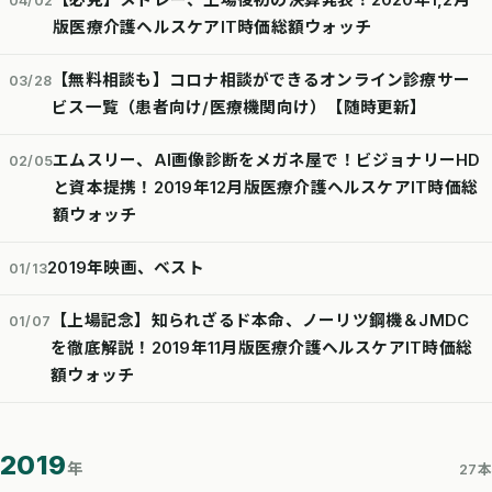
【必見】メドレー、上場後初の決算発表！2020年1,2月
04/02
版医療介護ヘルスケアIT時価総額ウォッチ
【無料相談も】コロナ相談ができるオンライン診療サー
03/28
ビス一覧（患者向け/医療機関向け）【随時更新】
エムスリー、AI画像診断をメガネ屋で！ビジョナリーHD
02/05
と資本提携！2019年12月版医療介護ヘルスケアIT時価総
額ウォッチ
2019年映画、ベスト
01/13
【上場記念】知られざるド本命、ノーリツ鋼機＆JMDC
01/07
を徹底解説！2019年11月版医療介護ヘルスケアIT時価総
額ウォッチ
2019
年
27本